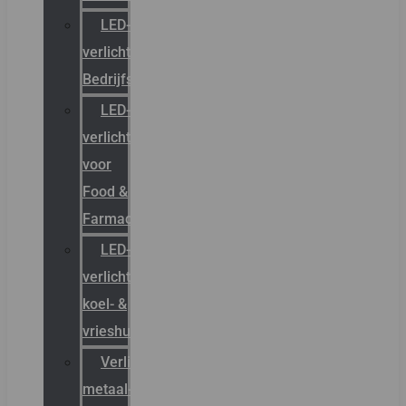
LED-
verlichting
Bedrijfshal
LED-
verlichting
voor
Food &
Farmacie
LED-
verlichting
koel- &
vrieshuizen
Verlichting
metaal-