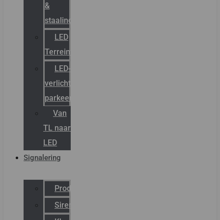
&
staalindustrie
LED
Terreinverlichting
LED-
verlichting
parkeergarage
Van
TL naar
LED
Signalering
Productcatalogus
Sirena