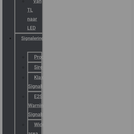
Van
TL
naar
LED
Signalering
Productcatalogus
Sirena
Klaxon
Signaling
E2S
Warning
Signals
Wide
area