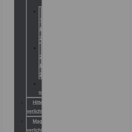
Zone
1
&
2
Zone
21
&
22
ATEX
noodverlichting
Hittebestendige
verlichting
Magazijn
verlichting