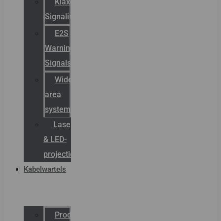
Klaxon
Signaling
E2S
Warning
Signals
Wide
area
systemen
Laserbelijning
& LED-
projectie
Kabelwartels
Productcatalogus