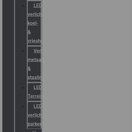
LED-
verlichting
koel-
&
vrieshuizen
Verlichting
metaal-
&
staalindustrie
LED
Terreinverlichting
LED-
verlichting
parkeergarage