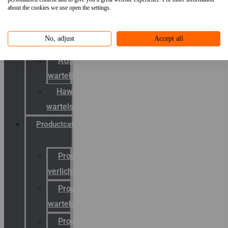
about the cookies we use open the settings.
mobility
&
No, adjust
Accept all
schermstromen
AGRO
wartels
Hawke
wartels
Productcatalogus
Productcatalogus
verlichting
Productcatalogus
wartels
Productcatalogus