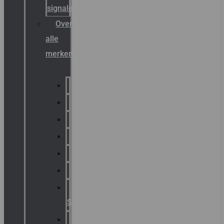
signalering
Overzicht
alle
merken
Sammode
Chalmit
Palazzoli
Fellowlight
Luxon
Sirena
Klaxon
Signaling
E2S