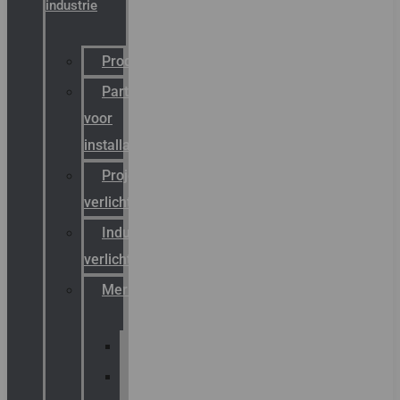
industrie
Productcatalogus
Partner
voor
installateurs
Projectreferenties
verlichting
Industriële
verlichting
Merken
Sammode
Chalmit