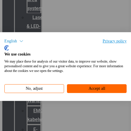
systemen
Laserbelijning
& LED-
projectie
English
Privacy policy
Kabelwartels
We use cookies
We may place these for analysis of our visitor data, to improve our website, show
Productcatalogus
personalised content and to give you a great website experience. For more information
about the cookies we use open the settings.
ATEX
kabelwartels
No, adjust
Accept all
RVS
Wartels
EMC
kabelwartels
E-