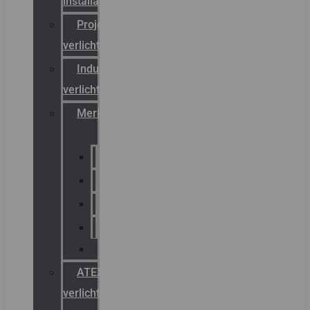
installateurs
Projectreferenties
verlichting
Industriële
verlichting
Merken
Sammode
Chalmit
Palazzoli
Fellowlight
Luxon
ATEX
verlichting