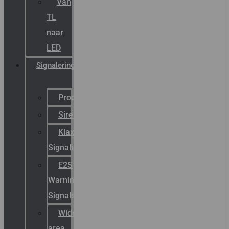
Van
TL
naar
LED
Signalering
Productcatalogus
Sirena
Klaxon
Signaling
E2S
Warning
Signals
Wide
area