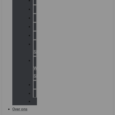
Chalmit
Palazzoli
Fellowlight
Luxon
Sirena
Klaxon
Signaling
E2S
Warning
Signals
AGRO
Hawke
Killark
Over ons