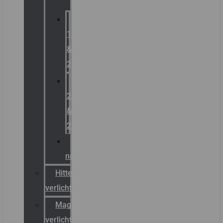
Zone
1
&
2
Zone
21
&
22
ATEX
noodverlichting
Hittebestendige
verlichting
Magazijn
verlichting