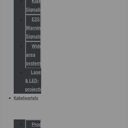
Klaxon
Signaling
E2S
Warning
Signals
Wide
area
systemen
Laserbelijning
& LED-
projectie
Kabelwartels
Productcatalogus