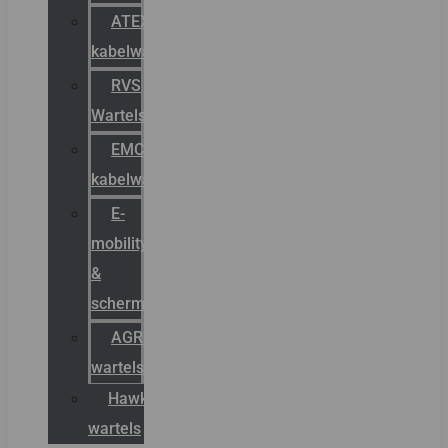
ATEX
kabelwartels
RVS
Wartels
EMC
kabelwartels
E-
mobility
&
schermstromen
AGRO
wartels
Hawke
wartels