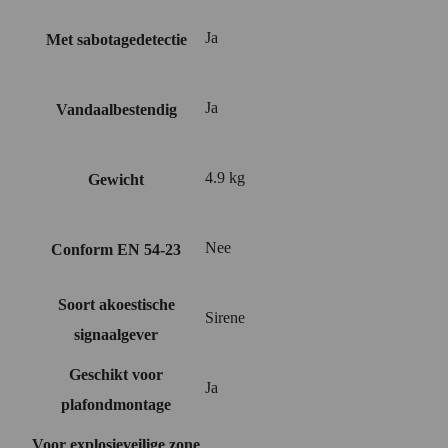
Ja
Met sabotagedetectie
Ja
Vandaalbestendig
4.9 kg
Gewicht
Nee
Conform EN 54-23
Soort akoestische
Sirene
signaalgever
Geschikt voor
Ja
plafondmontage
Voor explosieveilige zone