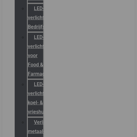
LED-
verlichting
Bedrijfshal
LED-
verlichting
voor
Food &
Farmacie
LED-
verlichting
koel- &
vrieshuizen
Verlichting
metaal-