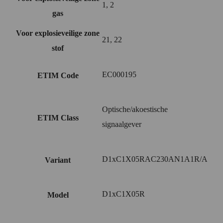
1, 2
gas
Voor explosieveilige zone
21, 22
stof
EC000195
ETIM Code
Optische/akoestische
ETIM Class
signaalgever
D1xC1X05RAC230AN1A1R/A
Variant
D1xC1X05R
Model