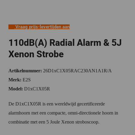
Vraag prijs-levertijden aan
110dB(A) Radial Alarm & 5J
Xenon Strobe
Artikelnummer:
26D1xC1X05RAC230AN1A1R/A
Merk:
E2S
Model:
D1xC1X05R
De D1xC1X05R is een wereldwijd gecertificeerde
alarmhoorn met een compacte, omni-directionele hoorn in
combinatie met een 5 Joule Xenon stroboscoop.