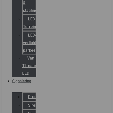
&
staalindustrie
LED
Terreinverlichting
LED-
verlichting
parkeergarage
Van
TL naar
LED
Signalering
Productcatalogus
Sirena