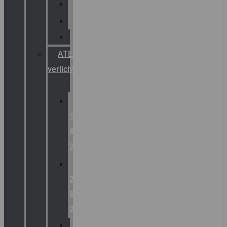
Palazzoli
Fellowlight
Luxon
ATEX
verlichting
Zone
1
&
2
Zone
21
&
22
ATEX