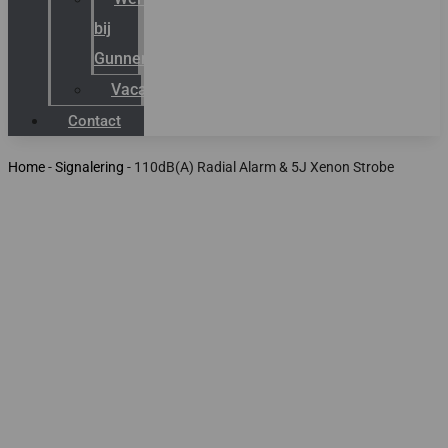
bij
Gunneman
Vacatures
Contact
Home
-
Signalering
-
110dB(A) Radial Alarm & 5J Xenon Strobe