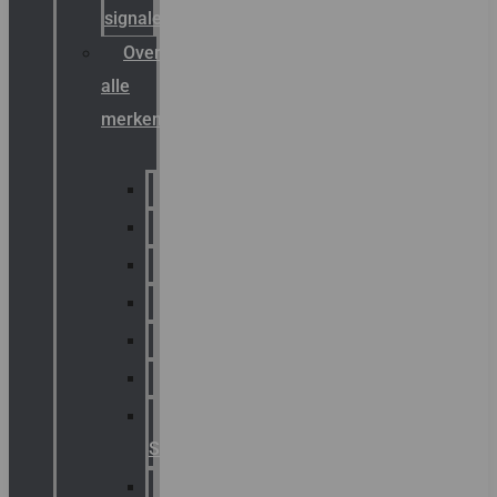
signalering
Overzicht
alle
merken
Sammode
Chalmit
Palazzoli
Fellowlight
Luxon
Sirena
Klaxon
Signaling
E2S