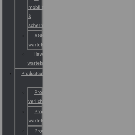
mobility
&
schermstromen
AGRO
wartels
Hawke
wartels
Productcatalogus
Productcatalogus
verlichting
Productcatalogus
wartels
Productcatalogus