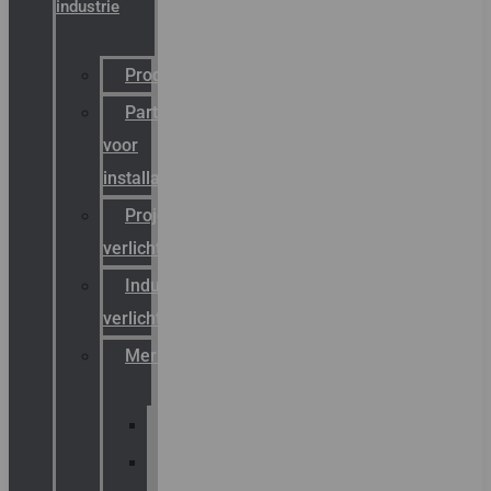
industrie
Productcatalogus
Partner
voor
installateurs
Projectreferenties
verlichting
Industriële
verlichting
Merken
Sammode
Chalmit