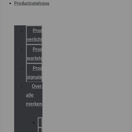
Productcatalogus
Productcatalogus
verlichting
Productcatalogus
wartels
Productcatalogus
signalering
Overzicht
alle
merken
Sammode