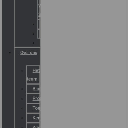
Warning
Signals
AGRO
Hawke
Killark
Over ons
Het
team
Blog
Productnieuws
Toepassingen
Kenniscentrum
Werken