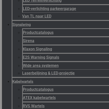
LED Terreinverlichting
LED-verlichting parkeergarage
Van TL naar LED
Signalering
Productcatalogus
Sirena
Klaxon Signaling
E2S Warning Signals
Wide area systemen
Laserbelijning & LED-projectie
Kabelwartels
Productcatalogus
ATEX kabelwartels
RVS Wartels