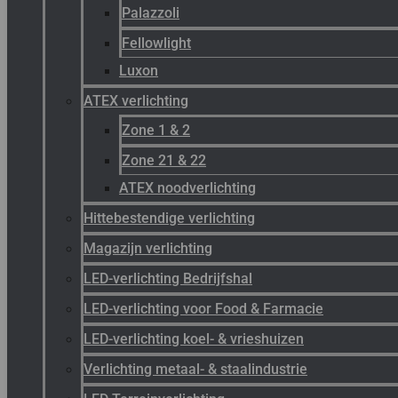
Palazzoli
Fellowlight
Luxon
ATEX verlichting
Zone 1 & 2
Zone 21 & 22
ATEX noodverlichting
Hittebestendige verlichting
Magazijn verlichting
LED-verlichting Bedrijfshal
LED-verlichting voor Food & Farmacie
LED-verlichting koel- & vrieshuizen
Verlichting metaal- & staalindustrie