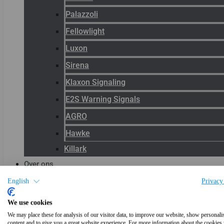
Palazzoli
Fellowlight
Luxon
Sirena
Klaxon Signaling
E2S Warning Signals
AGRO
Hawke
Killark
Over ons
Het team
English
Privacy
Blog
We use cookies
Productnieuws
We may place these for analysis of our visitor data, to improve our website, show personali
content and to give you a great website experience. For more information about the cookies