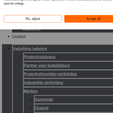
Toepassingen
open the settings.
Kenniscentrum
No, adjust
Accept all
Werken bij Gunneman
Vacatures
Contact
Verlichting industrie
Productcatalogus
Partner voor installateurs
Projectreferenties verlichting
Industriële verlichting
Merken
Sammode
Chalmit