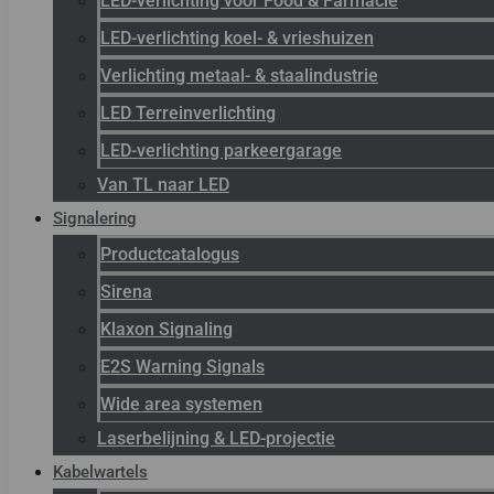
LED-verlichting voor Food & Farmacie
LED-verlichting koel- & vrieshuizen
Verlichting metaal- & staalindustrie
LED Terreinverlichting
LED-verlichting parkeergarage
Van TL naar LED
Signalering
Productcatalogus
Sirena
Klaxon Signaling
E2S Warning Signals
Wide area systemen
Laserbelijning & LED-projectie
Kabelwartels