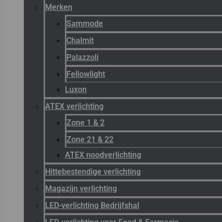
Merken
Sammode
Chalmit
Palazzoli
Fellowlight
Luxon
ATEX verlichting
Zone 1 & 2
Zone 21 & 22
ATEX noodverlichting
Hittebestendige verlichting
Magazijn verlichting
LED-verlichting Bedrijfshal