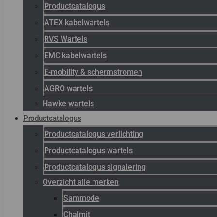
Productcatalogus
ATEX kabelwartels
RVS Wartels
EMC kabelwartels
E-mobility & schermstromen
AGRO wartels
Hawke wartels
Productcatalogus
Productcatalogus verlichting
Productcatalogus wartels
Productcatalogus signalering
Overzicht alle merken
Sammode
Chalmit