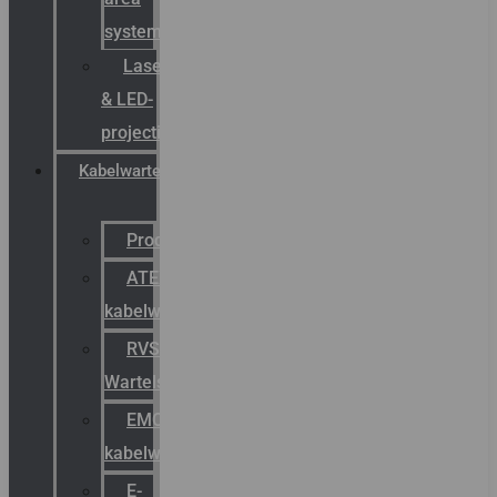
systemen
Laserbelijning
& LED-
projectie
Kabelwartels
Productcatalogus
ATEX
kabelwartels
RVS
Wartels
EMC
kabelwartels
E-