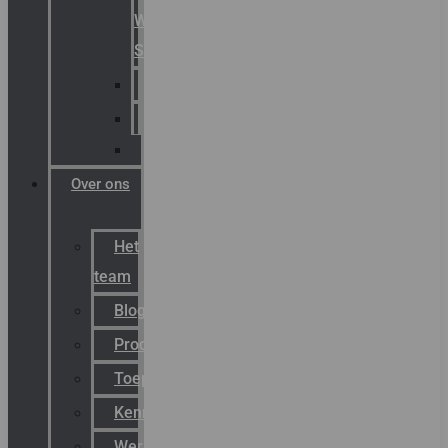
Warning
Signals
AGRO
Hawke
Killark
Over ons
Het
team
Blog
Productnieuws
Toepassingen
Kenniscentrum
Werken