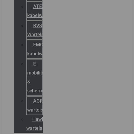
ATEX
kabelwartels
RVS
Wartels
EMC
kabelwartels
E-
mobility
&
schermstromen
AGRO
wartels
Hawke
wartels