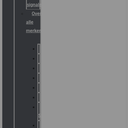
signalering
Overzicht
alle
merken
Sammode
Chalmit
Palazzoli
Fellowlight
Luxon
Sirena
Klaxon
Signaling
E2S