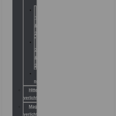
Zone
1
&
2
Zone
21
&
22
ATEX
noodverlichting
Hittebestendige
verlichting
Magazijn
verlichting