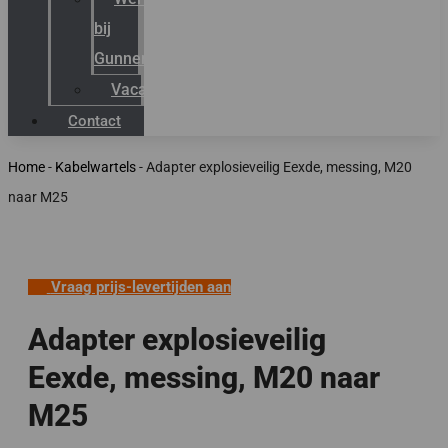
bij
Gunneman
Vacatures
Contact
Home
-
Kabelwartels
-
Adapter explosieveilig Eexde, messing, M20
naar M25
Vraag prijs-levertijden aan
Adapter explosieveilig
Eexde, messing, M20 naar
M25