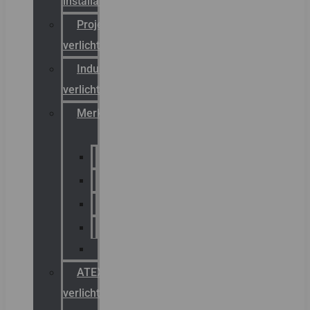
installateurs
Projectreferenties
verlichting
Industriële
verlichting
Merken
Sammode
Chalmit
Palazzoli
Fellowlight
Luxon
ATEX
verlichting