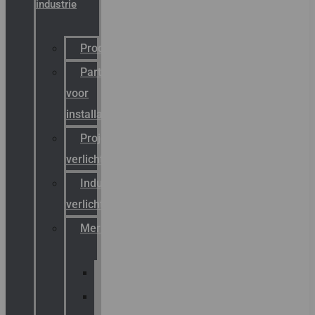
industrie
Productcatalogus
Partner
voor
installateurs
Projectreferenties
verlichting
Industriële
verlichting
Merken
Sammode
Chalmit