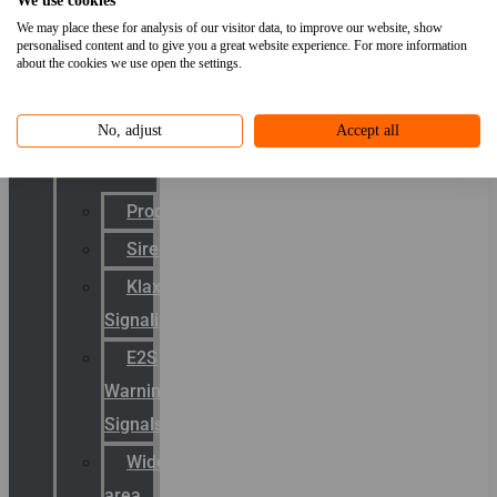
We use cookies
Van
We may place these for analysis of our visitor data, to improve our website, show
TL
personalised content and to give you a great website experience. For more information
about the cookies we use open the settings.
naar
LED
No, adjust
Accept all
Signalering
Productcatalogus
Sirena
Klaxon
Signaling
E2S
Warning
Signals
Wide
area