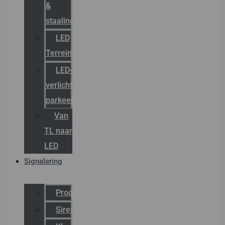
&
staalindustrie
LED
Terreinverlichting
LED-
verlichting
parkeergarage
Van
TL naar
LED
Signalering
Productcatalogus
Sirena