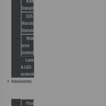
Klaxon
Signaling
E2S
Warning
Signals
Wide
area
systemen
Laserbelijning
& LED-
projectie
Kabelwartels
Productcatalogus