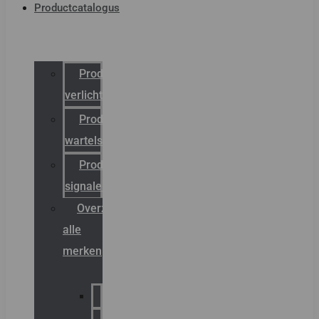
Productcatalogus
Productcatalogus
verlichting
Productcatalogus
wartels
Productcatalogus
signalering
Overzicht
alle
merken
Sammode