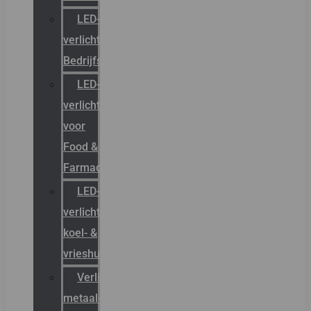
LED-
verlichting
Bedrijfshal
LED-
verlichting
voor
Food &
Farmacie
LED-
verlichting
koel- &
vrieshuizen
Verlichting
metaal-