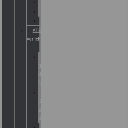
Palazzoli
Fellowlight
Luxon
ATEX
verlichting
Zone
1
&
2
Zone
21
&
22
ATEX