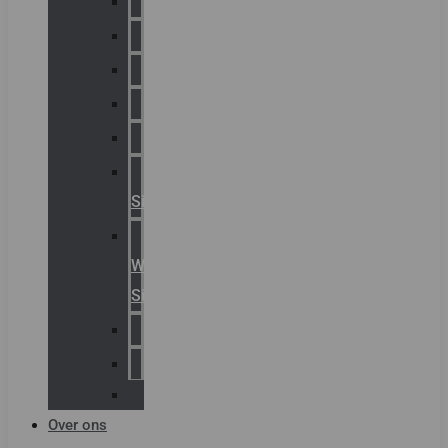
Chalmit
Palazzoli
Fellowlight
Luxon
Sirena
Klaxon
Signaling
E2S
Warning
Signals
AGRO
Hawke
Killark
Over ons