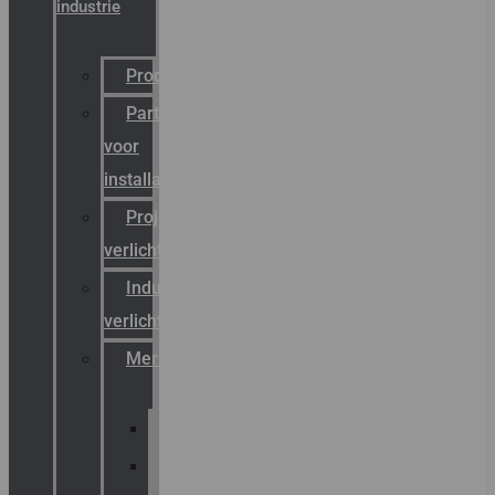
industrie
Productcatalogus
Partner
voor
installateurs
Projectreferenties
verlichting
Industriële
verlichting
Merken
Sammode
Chalmit