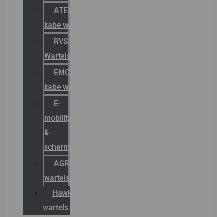
ATEX
kabelwartels
RVS
Wartels
EMC
kabelwartels
E-
mobility
&
schermstromen
AGRO
wartels
Hawke
wartels