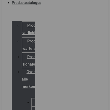
Productcatalogus
Productcatalogus
verlichting
Productcatalogus
wartels
Productcatalogus
signalering
Overzicht
alle
merken
Sammode