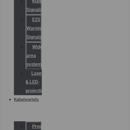
Klaxon
Signaling
E2S
Warning
Signals
Wide
area
systemen
Laserbelijning
& LED-
projectie
Kabelwartels
Productcatalogus