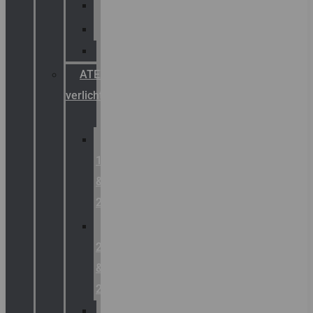
Palazzoli
Fellowlight
Luxon
ATEX
verlichting
Zone
1
&
2
Zone
21
&
22
ATEX