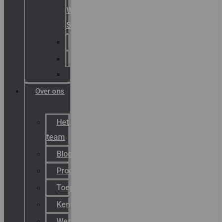
Warning
Signals
AGRO
Hawke
Killark
Over ons
Het
team
Blog
Productnieuws
Toepassingen
Kenniscentrum
Werken