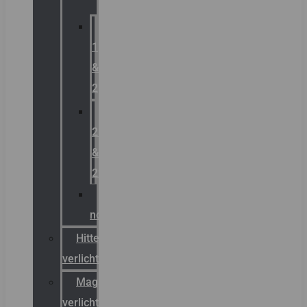
Zone
1
&
2
Zone
21
&
22
ATEX
noodverlichting
Hittebestendige
verlichting
Magazijn
verlichting