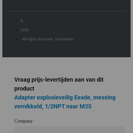
©
2026
- All rights reserved - Gunneman
Vraag prijs-levertijden aan van dit
product
Adapter explosieveilig Eexde, messing
vernikkeld, 1/2NPT naar M25
Company