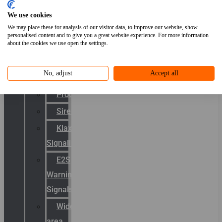
Van
We use cookies
TL
We may place these for analysis of our visitor data, to improve our website, show
naar
personalised content and to give you a great website experience. For more information
about the cookies we use open the settings.
LED
Signalering
No, adjust
Accept all
Productcatalogus
Sirena
Klaxon
Signaling
E2S
Warning
Signals
Wide
area