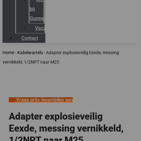
bij
Gunneman
Vacatures
Contact
Home
-
Kabelwartels
-
Adapter explosieveilig Eexde, messing
vernikkeld, 1/2NPT naar M25
Vraag prijs-levertijden aan
Adapter explosieveilig
Eexde, messing vernikkeld,
1/2NPT naar M25