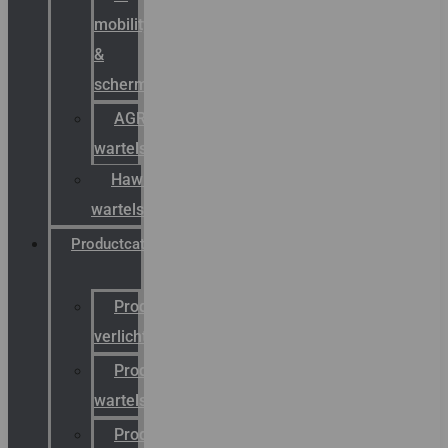
mobility
&
schermstromen
AGRO
wartels
Hawke
wartels
Productcatalogus
Productcatalogus
verlichting
Productcatalogus
wartels
Productcatalogus