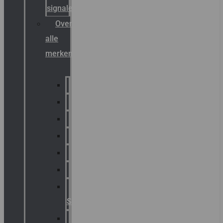
signalering
Overzicht
alle
merken
Sammode
Chalmit
Palazzoli
Fellowlight
Luxon
Sirena
Klaxon
Signaling
E2S