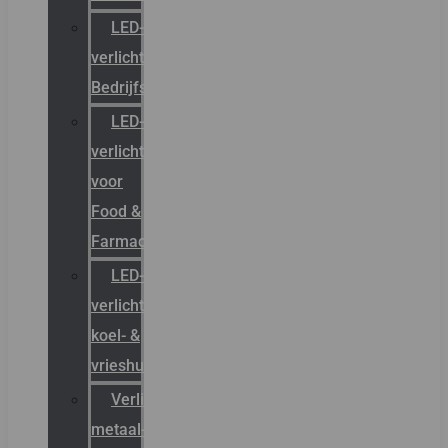
LED-
verlichting
Bedrijfshal
LED-
verlichting
voor
Food &
Farmacie
LED-
verlichting
koel- &
vrieshuizen
Verlichting
metaal-