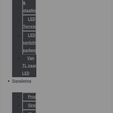
&
staalindustrie
LED
Terreinverlichting
LED-
verlichting
parkeergarage
Van
TL naar
LED
Signalering
Productcatalogus
Sirena