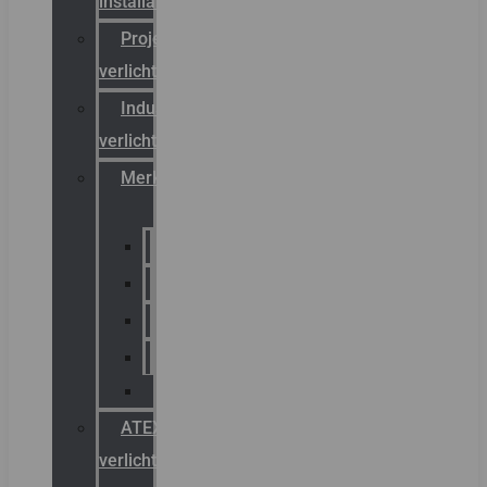
installateurs
Projectreferenties
verlichting
Industriële
verlichting
Merken
Sammode
Chalmit
Palazzoli
Fellowlight
Luxon
ATEX
verlichting