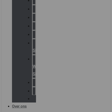
Chalmit
Palazzoli
Fellowlight
Luxon
Sirena
Klaxon
Signaling
E2S
Warning
Signals
AGRO
Hawke
Killark
Over ons