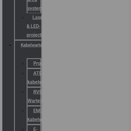
systemen
Laserbelijning
& LED-
projectie
Kabelwartels
Productcatalogus
ATEX
kabelwartels
RVS
Wartels
EMC
kabelwartels
E-