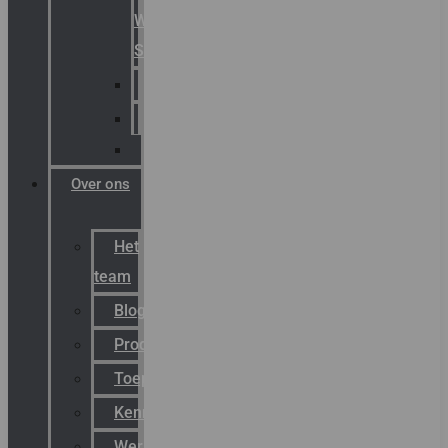
Warning
Signals
AGRO
Hawke
Killark
Over ons
Het
team
Blog
Productnieuws
Toepassingen
Kenniscentrum
Werken