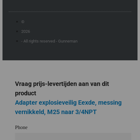
©
2026
- All rights reserved - Gunneman
Vraag prijs-levertijden aan van dit
product
Adapter explosieveilig Eexde, messing
vernikkeld, M25 naar 3/4NPT
Phone