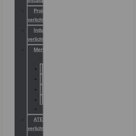
installateurs
Projectreferenties
verlichting
Industriële
verlichting
Merken
Sammode
Chalmit
Palazzoli
Fellowlight
Luxon
ATEX
verlichting