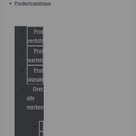
Productcatalogus
Productcatalogus
verlichting
Productcatalogus
wartels
Productcatalogus
signalering
Overzicht
alle
merken
Sammode