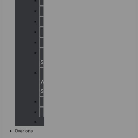
Chalmit
Palazzoli
Fellowlight
Luxon
Sirena
Klaxon
Signaling
E2S
Warning
Signals
AGRO
Hawke
Killark
Over ons