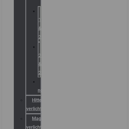
Zone
1
&
2
Zone
21
&
22
ATEX
noodverlichting
Hittebestendige
verlichting
Magazijn
verlichting