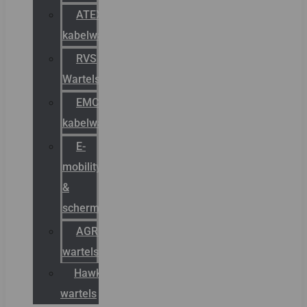
ATEX
kabelwartels
RVS
Wartels
EMC
kabelwartels
E-
mobility
&
schermstromen
AGRO
wartels
Hawke
wartels