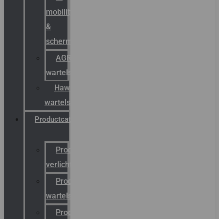
mobility
&
schermstromen
AGRO
wartels
Hawke
wartels
Productcatalogus
Productcatalogus
verlichting
Productcatalogus
wartels
Productcatalogus