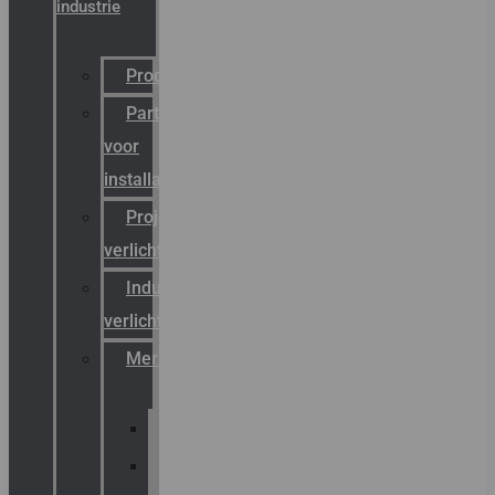
industrie
Productcatalogus
Partner
voor
installateurs
Projectreferenties
verlichting
Industriële
verlichting
Merken
Sammode
Chalmit