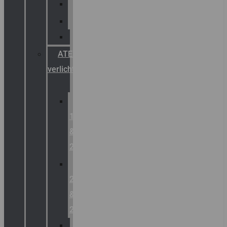
Palazzoli
Fellowlight
Luxon
ATEX
verlichting
Zone
1
&
2
Zone
21
&
22
ATEX