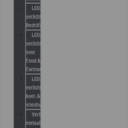
LED-
verlichting
Bedrijfshal
LED-
verlichting
voor
Food &
Farmacie
LED-
verlichting
koel- &
vrieshuizen
Verlichting
metaal-