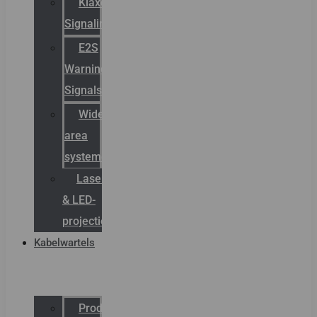
Klaxon
Signaling
E2S
Warning
Signals
Wide
area
systemen
Laserbelijning
& LED-
projectie
Kabelwartels
Productcatalogus