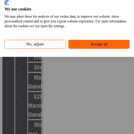
Van
We use cookies
TL
We may place these for analysis of our visitor data, to improve our website, show
naar
personalised content and to give you a great website experience. For more information
about the cookies we use open the settings.
LED
Signalering
No, adjust
Accept all
Productcatalogus
Sirena
Klaxon
Signaling
E2S
Warning
Signals
Wide
area