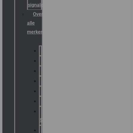
signalering
Overzicht
alle
merken
Sammode
Chalmit
Palazzoli
Fellowlight
Luxon
Sirena
Klaxon
Signaling
E2S