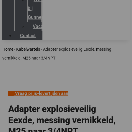
bij
Gunneman
Vacatures
Contact
Home
-
Kabelwartels
-
Adapter explosieveilig Eexde, messing
vernikkeld, M25 naar 3/4NPT
Vraag prijs-levertijden aan
Adapter explosieveilig
Eexde, messing vernikkeld,
M25 naar 3/4NPT