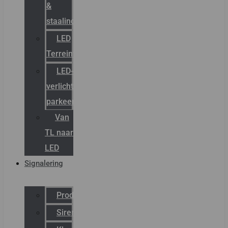
&
staalindustrie
LED
Terreinverlichting
LED-
verlichting
parkeergarage
Van
TL naar
LED
Signalering
Productcatalogus
Sirena