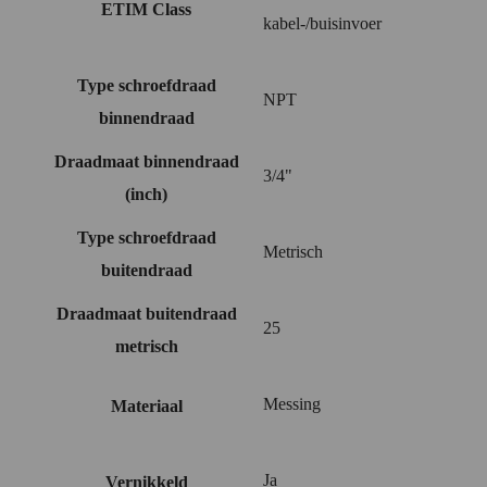
ETIM Class
kabel-/buisinvoer
Type schroefdraad
NPT
binnendraad
Draadmaat binnendraad
3/4"
(inch)
Type schroefdraad
Metrisch
buitendraad
Draadmaat buitendraad
25
metrisch
Messing
Materiaal
Ja
Vernikkeld