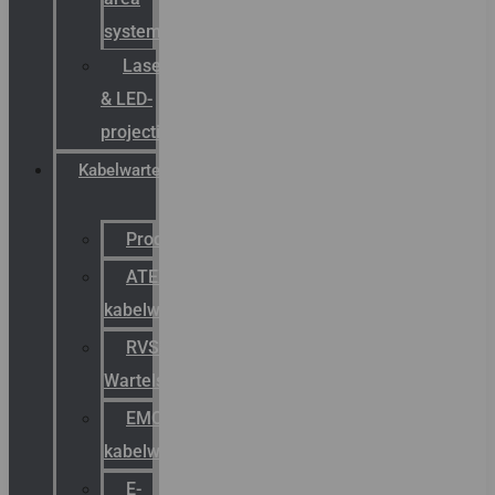
systemen
Laserbelijning
& LED-
projectie
Kabelwartels
Productcatalogus
ATEX
kabelwartels
RVS
Wartels
EMC
kabelwartels
E-