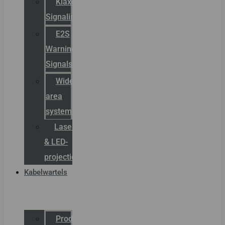
Klaxon
Signaling
E2S
Warning
Signals
Wide
area
systemen
Laserbelijning
& LED-
projectie
Kabelwartels
Productcatalogus