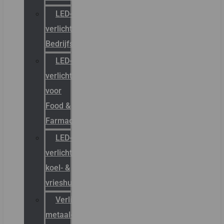
LED-
verlichting
Bedrijfshal
LED-
verlichting
voor
Food &
Farmacie
LED-
verlichting
koel- &
vrieshuizen
Verlichting
metaal-