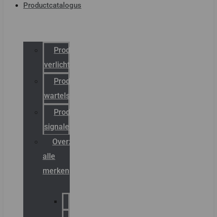
Productcatalogus
Productcatalogus
verlichting
Productcatalogus
wartels
Productcatalogus
signalering
Overzicht
alle
merken
Sammode