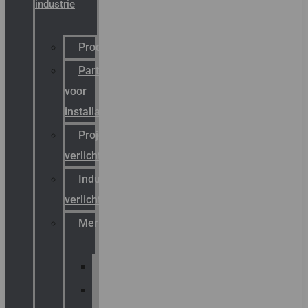
industrie
Productcatalogus
Partner
voor
installateurs
Projectreferenties
verlichting
Industriële
verlichting
Merken
Sammode
Chalmit