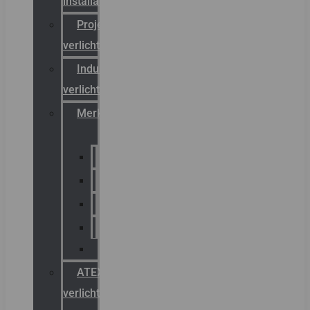
installateurs
Projectreferenties
verlichting
Industriële
verlichting
Merken
Sammode
Chalmit
Palazzoli
Fellowlight
Luxon
ATEX
verlichting