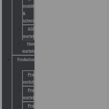
mobility
&
schermstromen
AGRO
wartels
Hawke
wartels
Productcatalogus
Productcatalogus
verlichting
Productcatalogus
wartels
Productcatalogus