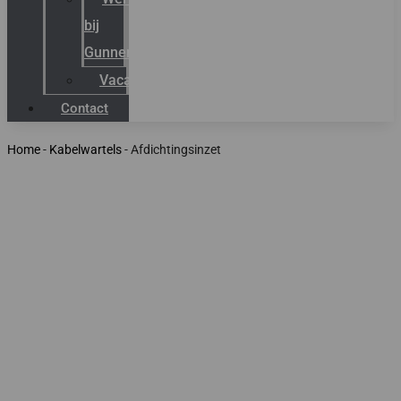
bij
Gunneman
Vacatures
Contact
Home
-
Kabelwartels
-
Afdichtingsinzet