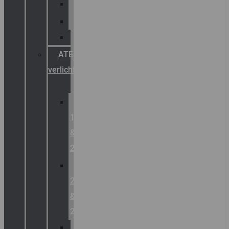
Palazzoli
Fellowlight
Luxon
ATEX
verlichting
Zone
1
&
2
Zone
21
&
22
ATEX