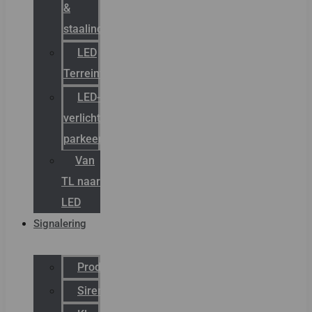
&
staalindustrie
LED
Terreinverlichting
LED-
verlichting
parkeergarage
Van
TL naar
LED
Signalering
Productcatalogus
Sirena