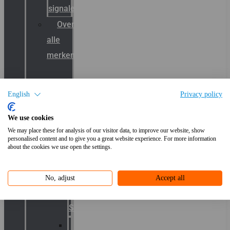
signalering
Overzicht
alle
merken
Sammode
English
Privacy policy
Chalmit
We use cookies
Palazzoli
We may place these for analysis of our visitor data, to improve our website, show
personalised content and to give you a great website experience. For more information
Fellowlight
about the cookies we use open the settings.
Luxon
Sirena
No, adjust
Accept all
Klaxon
Signaling
E2S