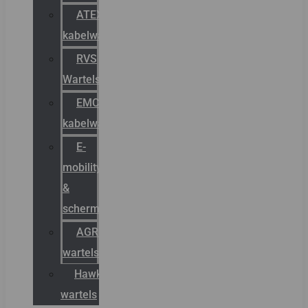
ATEX
kabelwartels
RVS
Wartels
EMC
kabelwartels
E-
mobility
&
schermstromen
AGRO
wartels
Hawke
wartels