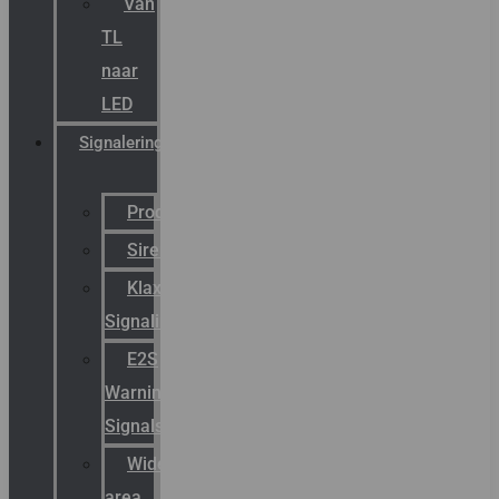
Van
TL
naar
LED
Signalering
Productcatalogus
Sirena
Klaxon
Signaling
E2S
Warning
Signals
Wide
area