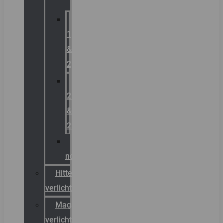
Zone
1
&
2
Zone
21
&
22
ATEX
noodverlichting
Hittebestendige
verlichting
Magazijn
verlichting