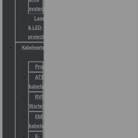
systemen
Laserbelijning
& LED-
projectie
Kabelwartels
Productcatalogus
ATEX
kabelwartels
RVS
Wartels
EMC
kabelwartels
E-