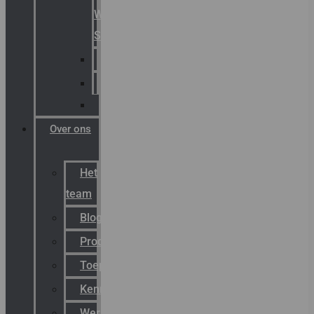
Warning
Signals
AGRO
Hawke
Killark
Over ons
Het
team
Blog
Productnieuws
Toepassingen
Kenniscentrum
Werken