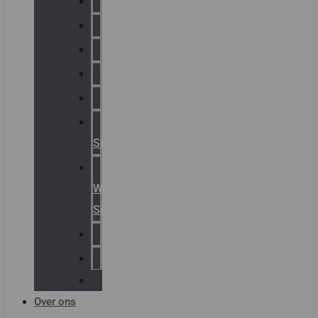
Chalmit
Palazzoli
Fellowlight
Luxon
Sirena
Klaxon
Signaling
E2S
Warning
Signals
AGRO
Hawke
Killark
Over ons