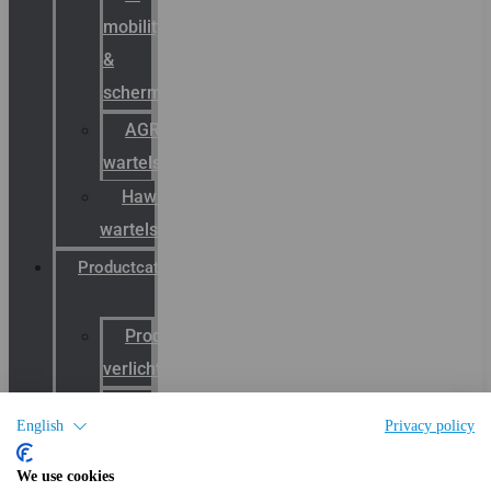
mobility
&
schermstromen
AGRO
wartels
Hawke
wartels
Productcatalogus
Productcatalogus
verlichting
Productcatalogus
English
Privacy policy
wartels
Productcatalogus
We use cookies