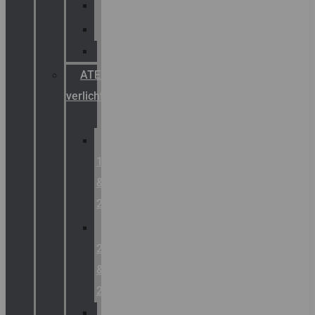
Palazzoli
Fellowlight
Luxon
ATEX
verlichting
Zone
1
&
2
Zone
21
&
22
ATEX