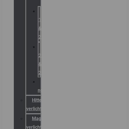
Zone
1
&
2
Zone
21
&
22
ATEX
noodverlichting
Hittebestendige
verlichting
Magazijn
verlichting