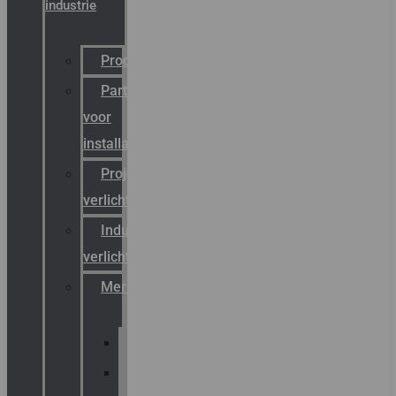
industrie
Productcatalogus
Partner
voor
installateurs
Projectreferenties
verlichting
Industriële
verlichting
Merken
Sammode
Chalmit