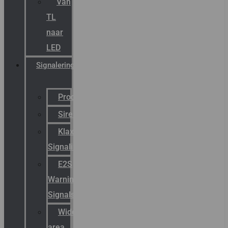
Van
TL
naar
LED
Signalering
Productcatalogus
Sirena
Klaxon
Signaling
E2S
Warning
Signals
Wide
area