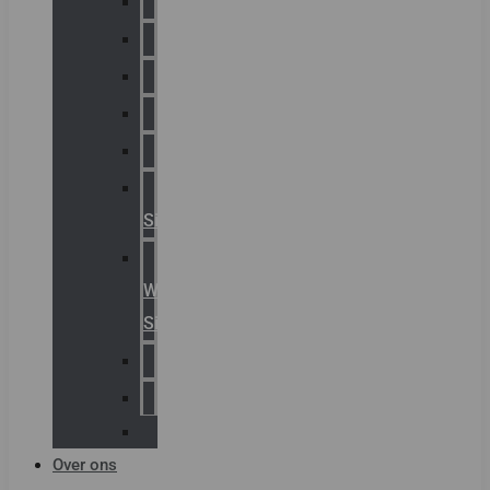
Chalmit
Palazzoli
Fellowlight
Luxon
Sirena
Klaxon
Signaling
E2S
Warning
Signals
AGRO
Hawke
Killark
Over ons