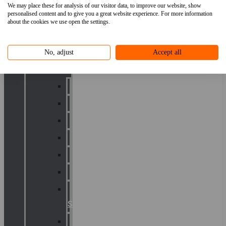
We may place these for analysis of our visitor data, to improve our website, show
signalering
personalised content and to give you a great website experience. For more information
about the cookies we use open the settings.
Overzicht
alle
No, adjust
Accept all
merken
Sammode
Chalmit
Palazzoli
Fellowlight
Luxon
Sirena
Klaxon
Signaling
E2S