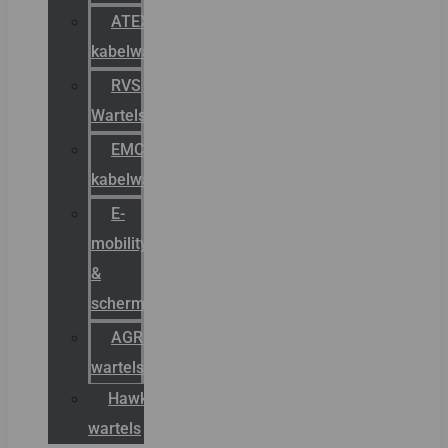
ATEX
kabelwartels
RVS
Wartels
EMC
kabelwartels
E-
mobility
&
schermstromen
AGRO
wartels
Hawke
wartels