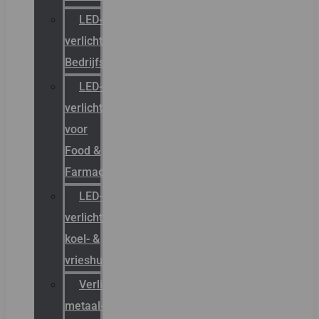
LED-
verlichting
Bedrijfshal
LED-
verlichting
voor
Food &
Farmacie
LED-
verlichting
koel- &
vrieshuizen
Verlichting
metaal-