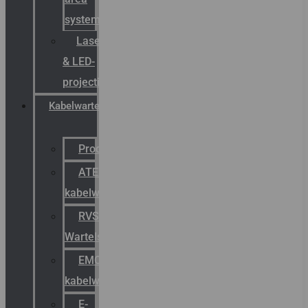
systemen
Laserbelijning
& LED-
projectie
Kabelwartels
Productcatalogus
ATEX
kabelwartels
RVS
Wartels
EMC
kabelwartels
E-