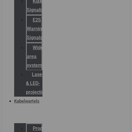
Klaxon
Signaling
E2S
Warning
Signals
Wide
area
systemen
Laserbelijning
& LED-
projectie
Kabelwartels
Productcatalogus