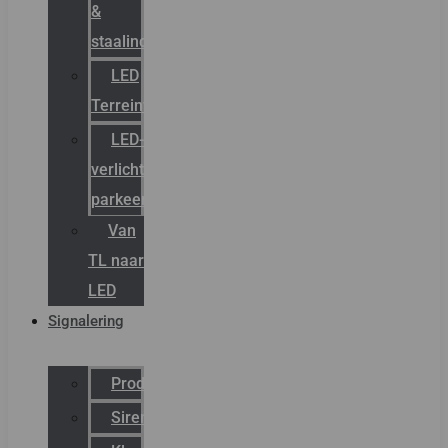
&
staalindustrie
LED
Terreinverlichting
LED-
verlichting
parkeergarage
Van
TL naar
LED
Signalering
Productcatalogus
Sirena