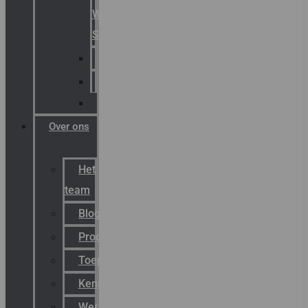
Warning
Signals
AGRO
Hawke
Killark
Over ons
Het
team
Blog
Productnieuws
Toepassingen
Kenniscentrum
Werken