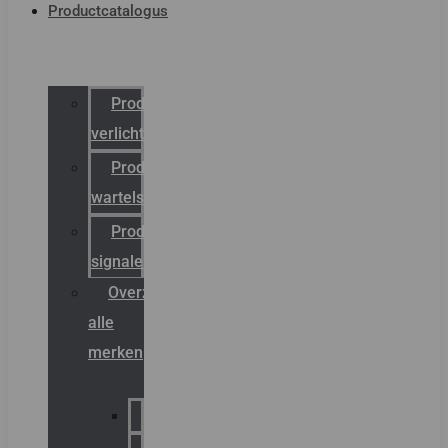
Productcatalogus
Productcatalogus
verlichting
Productcatalogus
wartels
Productcatalogus
signalering
Overzicht
alle
merken
Sammode