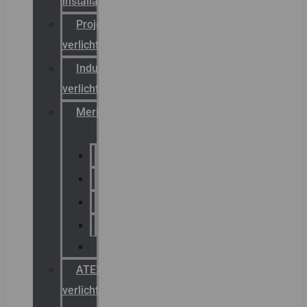
installateurs
Projectreferenties
verlichting
Industriële
verlichting
Merken
Sammode
Chalmit
Palazzoli
Fellowlight
Luxon
ATEX
verlichting