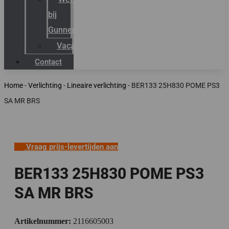
bij
Gunneman
Vacatures
Contact
Home
-
Verlichting
-
Lineaire verlichting
-
BER133 25H830 POME PS3
SA MR BRS
Vraag prijs-levertijden aan
BER133 25H830 POME PS3
SA MR BRS
Artikelnummer:
2116605003