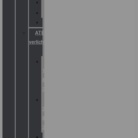
Palazzoli
Fellowlight
Luxon
ATEX
verlichting
Zone
1
&
2
Zone
21
&
22
ATEX