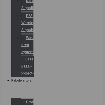
Klaxon
Signaling
E2S
Warning
Signals
Wide
area
systemen
Laserbelijning
& LED-
projectie
Kabelwartels
Productcatalogus