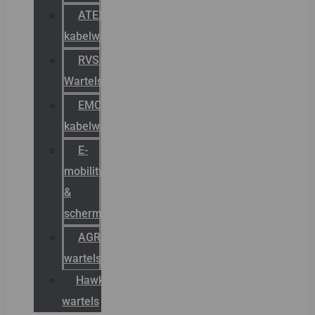
ATEX
kabelwartels
RVS
Wartels
EMC
kabelwartels
E-
mobility
&
schermstromen
AGRO
wartels
Hawke
wartels