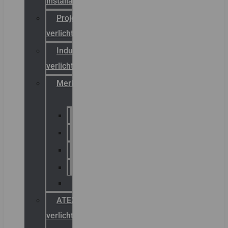
installateurs
Projectreferenties
verlichting
Industriële
verlichting
Merken
Sammode
Chalmit
Palazzoli
Fellowlight
Luxon
ATEX
verlichting