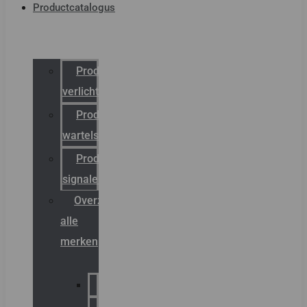
Productcatalogus
Productcatalogus
verlichting
Productcatalogus
wartels
Productcatalogus
signalering
Overzicht
alle
merken
Sammode