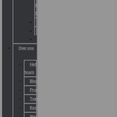
Warning
Signals
AGRO
Hawke
Killark
Over ons
Het
team
Blog
Productnieuws
Toepassingen
Kenniscentrum
Werken