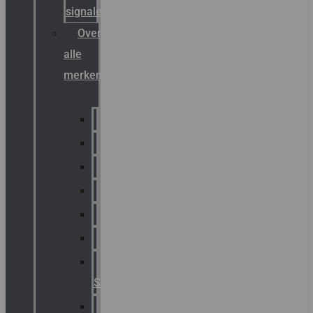
signalering
Overzicht
alle
merken
Sammode
Chalmit
Palazzoli
Fellowlight
Luxon
Sirena
Klaxon
Signaling
E2S