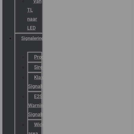
Van
TL
naar
LED
Signalering
Productcatalogus
Sirena
Klaxon
Signaling
E2S
Warning
Signals
Wide
area