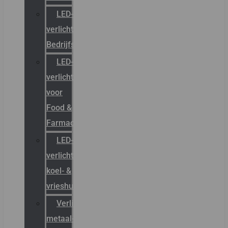
LED-
verlichting
Bedrijfshal
LED-
verlichting
voor
Food &
Farmacie
LED-
verlichting
koel- &
vrieshuizen
Verlichting
metaal-