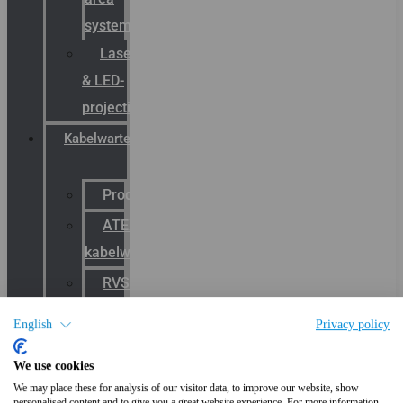
systemen
Laserbelijning
& LED-
projectie
Kabelwartels
Productcatalogus
ATEX
kabelwartels
RVS
Wartels
English
Privacy policy
EMC
We use cookies
kabelwartels
We may place these for analysis of our visitor data, to improve our website, show
E-
personalised content and to give you a great website experience. For more information