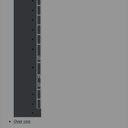
Chalmit
Palazzoli
Fellowlight
Luxon
Sirena
Klaxon
Signaling
E2S
Warning
Signals
AGRO
Hawke
Killark
Over ons