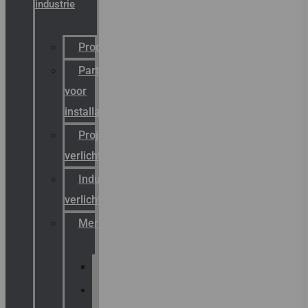
industrie
Productcatalogus
Partner
voor
installateurs
Projectreferenties
verlichting
Industriële
verlichting
Merken
Sammode
Chalmit