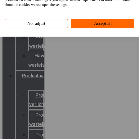
about the cookies we use open the settings.
mobility
&
No, adjust
Accept all
schermstromen
AGRO
wartels
Hawke
wartels
Productcatalogus
Productcatalogus
verlichting
Productcatalogus
wartels
Productcatalogus