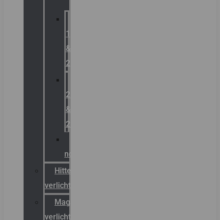
Zone
1
&
2
Zone
21
&
22
ATEX
noodverlichting
Hittebestendige
verlichting
Magazijn
verlichting