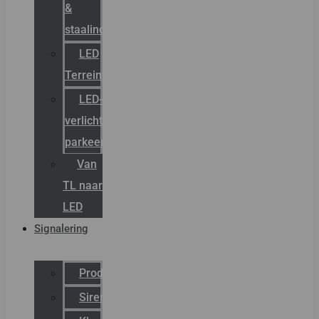
&
staalindustrie
LED
Terreinverlichting
LED-
verlichting
parkeergarage
Van
TL naar
LED
Signalering
Productcatalogus
Sirena