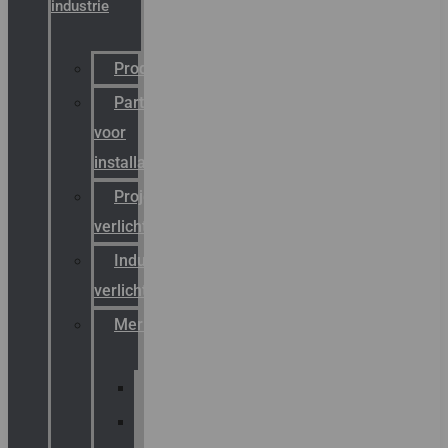
industrie
Productcatalogus
Partner
voor
installateurs
Projectreferenties
verlichting
Industriële
verlichting
Merken
Sammode
Chalmit