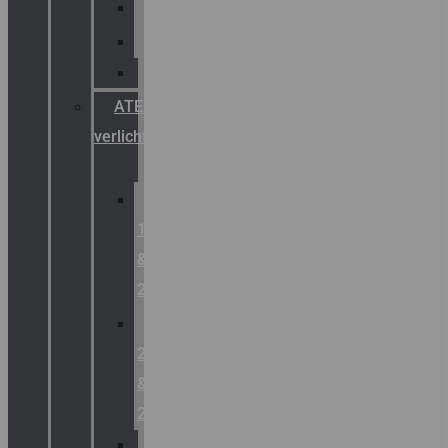
Palazzoli
Fellowlight
Luxon
ATEX
verlichting
Zone
1
&
2
Zone
21
&
22
ATEX