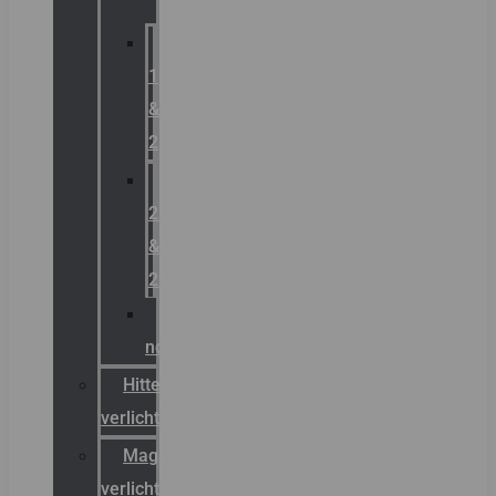
Zone
1
&
2
Zone
21
&
22
ATEX
noodverlichting
Hittebestendige
verlichting
Magazijn
verlichting