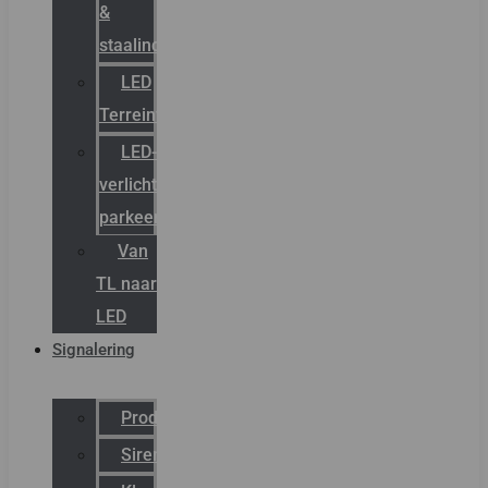
&
staalindustrie
LED
Terreinverlichting
LED-
verlichting
parkeergarage
Van
TL naar
LED
Signalering
Productcatalogus
Sirena