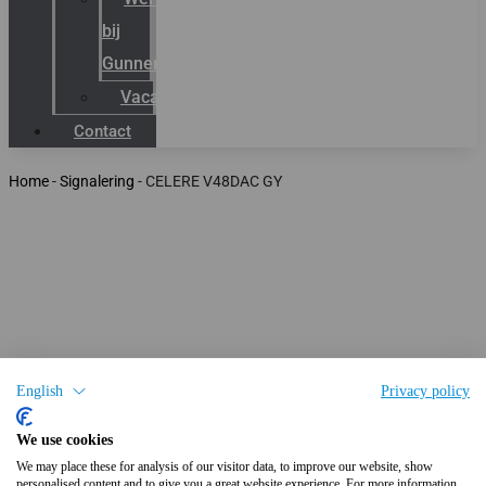
bij
Gunneman
Vacatures
Contact
Home
-
Signalering
-
CELERE V48DAC GY
English
Privacy policy
We use cookies
We may place these for analysis of our visitor data, to improve our website, show
personalised content and to give you a great website experience. For more information