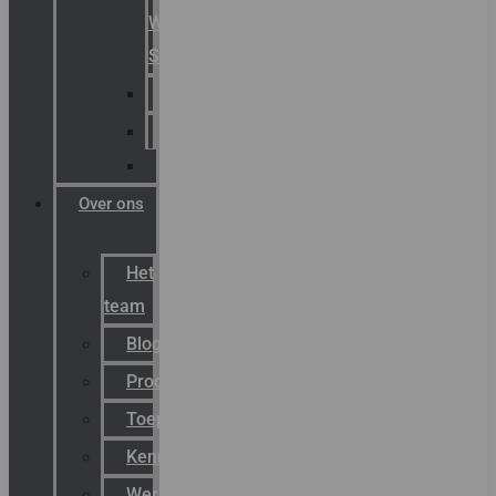
Warning
Signals
AGRO
Hawke
Killark
Over ons
Het
team
Blog
Productnieuws
Toepassingen
Kenniscentrum
Werken