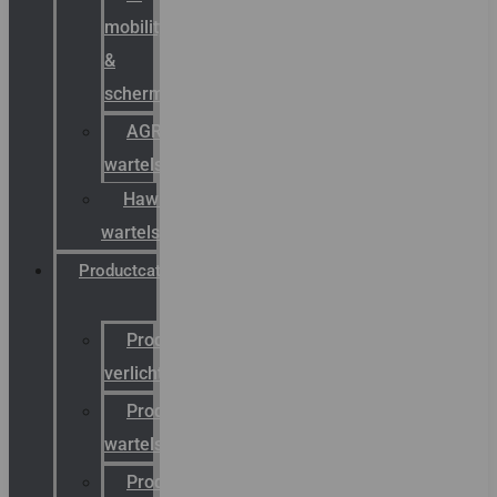
mobility
&
schermstromen
AGRO
wartels
Hawke
wartels
Productcatalogus
Productcatalogus
verlichting
Productcatalogus
wartels
Productcatalogus