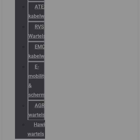
ATEX
kabelwartels
RVS
Wartels
EMC
kabelwartels
E-
mobility
&
schermstromen
AGRO
wartels
Hawke
wartels