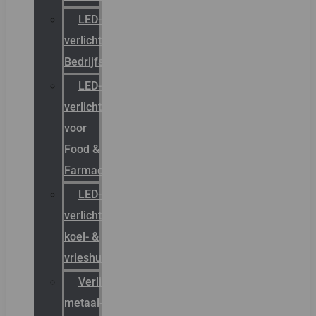
LED-
verlichting
Bedrijfshal
LED-
verlichting
voor
Food &
Farmacie
LED-
verlichting
koel- &
vrieshuizen
Verlichting
metaal-