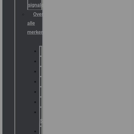
signalering
Overzicht
alle
merken
Sammode
Chalmit
Palazzoli
Fellowlight
Luxon
Sirena
Klaxon
Signaling
E2S