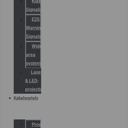
Klaxon
Signaling
E2S
Warning
Signals
Wide
area
systemen
Laserbelijning
& LED-
projectie
Kabelwartels
Productcatalogus