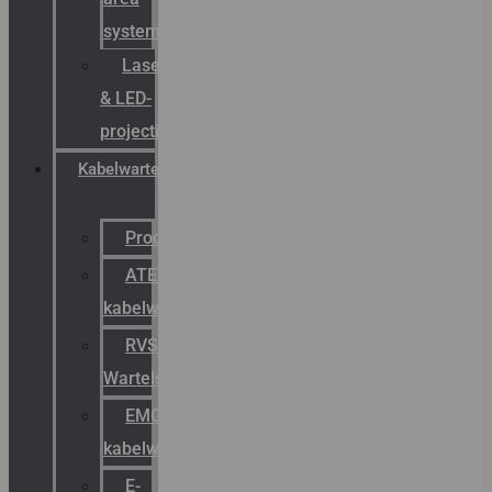
systemen
Laserbelijning
& LED-
projectie
Kabelwartels
Productcatalogus
ATEX
kabelwartels
RVS
Wartels
EMC
kabelwartels
E-