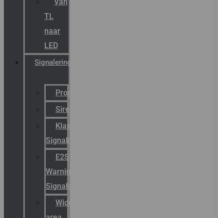
Van
TL
naar
LED
Signalering
Productcatalogus
Sirena
Klaxon
Signaling
E2S
Warning
Signals
Wide
area