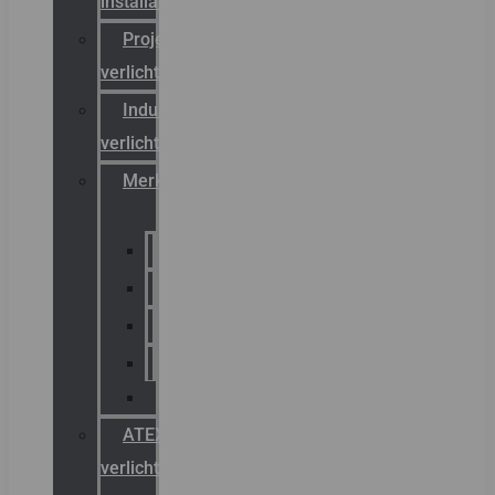
installateurs
Projectreferenties
verlichting
Industriële
verlichting
Merken
Sammode
Chalmit
Palazzoli
Fellowlight
Luxon
ATEX
verlichting