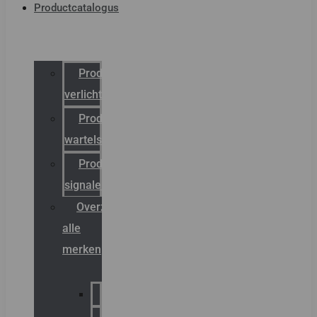
Productcatalogus
Productcatalogus
verlichting
Productcatalogus
wartels
Productcatalogus
signalering
Overzicht
alle
merken
Sammode