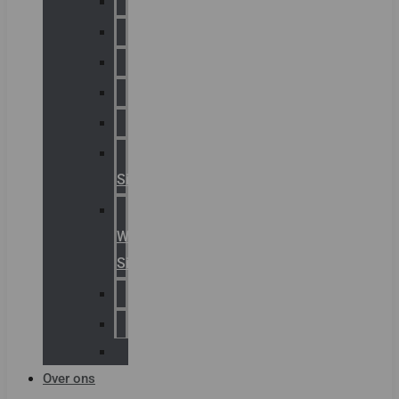
Chalmit
Palazzoli
Fellowlight
Luxon
Sirena
Klaxon
Signaling
E2S
Warning
Signals
AGRO
Hawke
Killark
Over ons