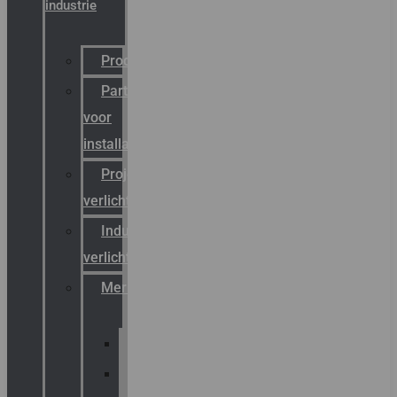
industrie
Productcatalogus
Partner
voor
installateurs
Projectreferenties
verlichting
Industriële
verlichting
Merken
Sammode
Chalmit