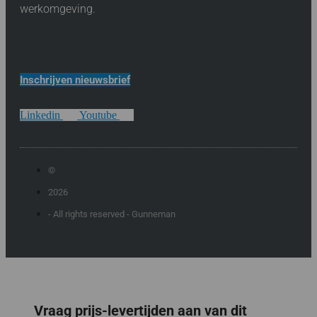
werkomgeving.
Inschrijven nieuwsbrief
Linkedin
Youtube
©
2026
- All rights reserved - Gunneman
Vraag prijs-levertijden aan van dit