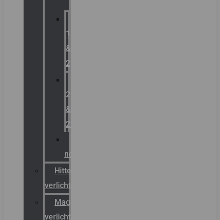
Zone
1
&
2
Zone
21
&
22
ATEX
noodverlichting
Hittebestendige
verlichting
Magazijn
verlichting