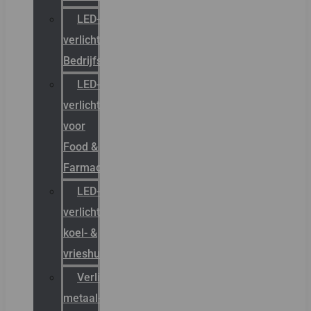
LED-
verlichting
Bedrijfshal
LED-
verlichting
voor
Food &
Farmacie
LED-
verlichting
koel- &
vrieshuizen
Verlichting
metaal-