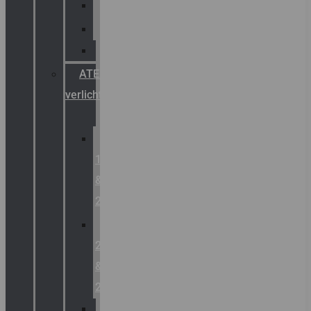
Palazzoli
Fellowlight
Luxon
ATEX
verlichting
Zone
1
&
2
Zone
21
&
22
ATEX