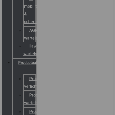
mobility
&
schermstromen
AGRO
wartels
Hawke
wartels
Productcatalogus
Productcatalogus
verlichting
Productcatalogus
wartels
Productcatalogus