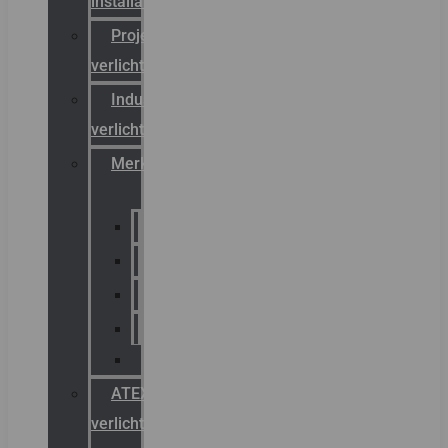
installateurs
Projectreferenties
verlichting
Industriële
verlichting
Merken
Sammode
Chalmit
Palazzoli
Fellowlight
Luxon
ATEX
verlichting