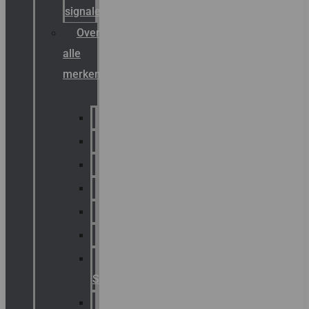
signalering
Overzicht
alle
merken
Sammode
Chalmit
Palazzoli
Fellowlight
Luxon
Sirena
Klaxon
Signaling
E2S