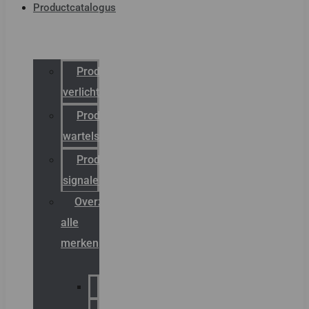
Productcatalogus
Productcatalogus
verlichting
Productcatalogus
wartels
Productcatalogus
signalering
Overzicht
alle
merken
Sammode