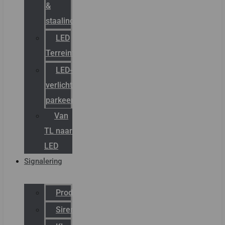
&
staalindustrie
LED
Terreinverlichting
LED-
verlichting
parkeergarage
Van
TL naar
LED
Signalering
Productcatalogus
Sirena