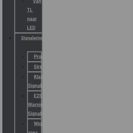
Van
TL
naar
LED
Signalering
Productcatalogus
Sirena
Klaxon
Signaling
E2S
Warning
Signals
Wide
area