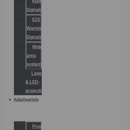
Klaxon
Signaling
E2S
Warning
Signals
Wide
area
systemen
Laserbelijning
& LED-
projectie
Kabelwartels
Productcatalogus