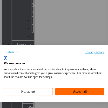
Warning
Signals
AGRO
Hawke
Killark
Over ons
English
Privacy policy
Het
We use cookies
team
We may place these for analysis of our visitor data, to improve our website, show
personalised content and to give you a great website experience. For more information
Blog
about the cookies we use open the settings.
Productnieuws
Toepassingen
No, adjust
Accept all
Kenniscentrum
Werken