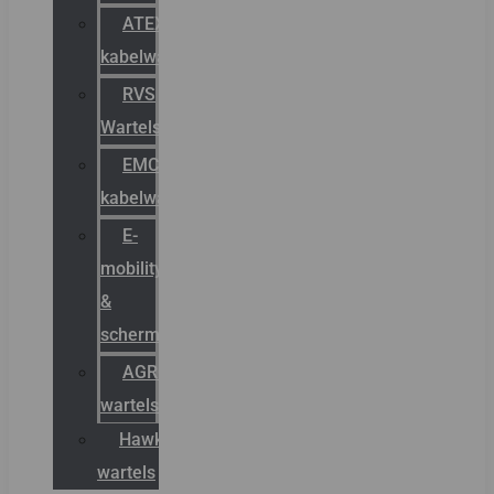
ATEX
kabelwartels
RVS
Wartels
EMC
kabelwartels
E-
mobility
&
schermstromen
AGRO
wartels
Hawke
wartels