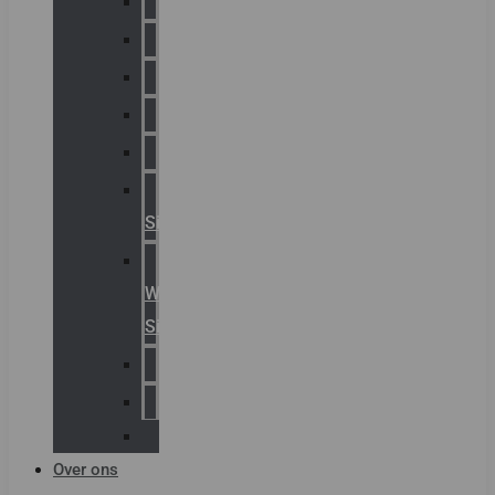
Chalmit
Palazzoli
Fellowlight
Luxon
Sirena
Klaxon
Signaling
E2S
Warning
Signals
AGRO
Hawke
Killark
Over ons