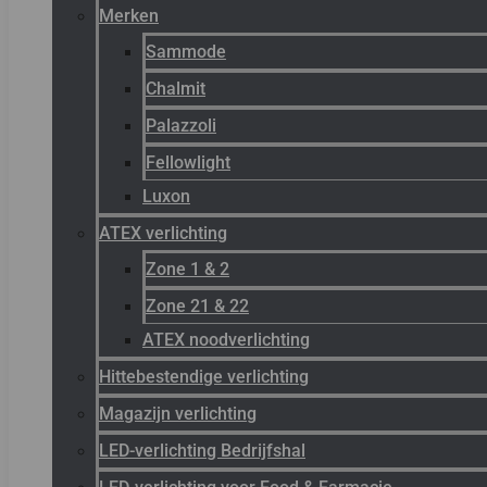
Merken
Sammode
Chalmit
Palazzoli
Fellowlight
Luxon
ATEX verlichting
Zone 1 & 2
Zone 21 & 22
ATEX noodverlichting
Hittebestendige verlichting
Magazijn verlichting
LED-verlichting Bedrijfshal