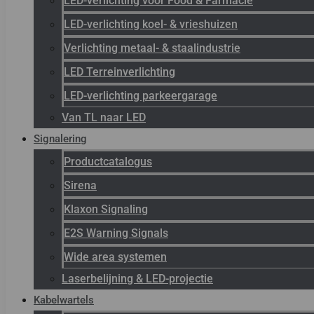
LED-verlichting voor Food & Farmacie
LED-verlichting koel- & vrieshuizen
Verlichting metaal- & staalindustrie
LED Terreinverlichting
LED-verlichting parkeergarage
Van TL naar LED
Signalering
Productcatalogus
Sirena
Klaxon Signaling
E2S Warning Signals
Wide area systemen
Laserbelijning & LED-projectie
Kabelwartels