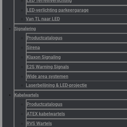
LED Terreinverlichting
LED-verlichting parkeergarage
Van TL naar LED
Signalering
Productcatalogus
Sirena
Klaxon Signaling
E2S Warning Signals
Wide area systemen
Laserbelijning & LED-projectie
Kabelwartels
Productcatalogus
ATEX kabelwartels
RVS Wartels