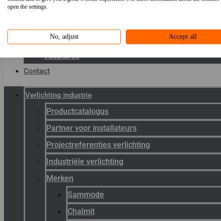
Toepassingen
open the settings.
Kenniscentrum
No, adjust
Accept all
Werken bij Gunneman
Vacatures
Contact
Verlichting industrie
Productcatalogus
Partner voor installateurs
Projectreferenties verlichting
Industriële verlichting
Merken
Sammode
Chalmit