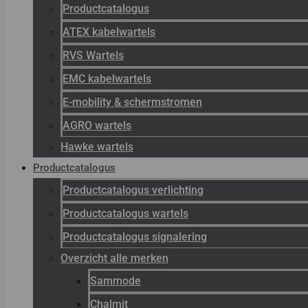
Productcatalogus
ATEX kabelwartels
RVS Wartels
EMC kabelwartels
E-mobility & schermstromen
AGRO wartels
Hawke wartels
Productcatalogus
Productcatalogus verlichting
Productcatalogus wartels
Productcatalogus signalering
Overzicht alle merken
Sammode
Chalmit