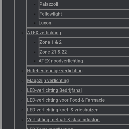
Palazzoli
Fellowlight
Luxon
ATEX verlichting
Zone 1 & 2
Zone 21 & 22
ATEX noodverlichting
Hittebestendige verlichting
Magazijn verlichting
LED-verlichting Bedrijfshal
LED-verlichting voor Food & Farmacie
LED-verlichting koel- & vrieshuizen
Verlichting metaal- & staalindustrie