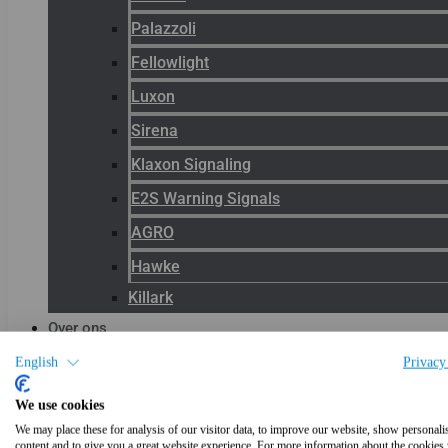
Palazzoli
Fellowlight
Luxon
Sirena
Klaxon Signaling
E2S Warning Signals
AGRO
Hawke
Killark
Over ons
Het team
English
Privacy
Blog
We use cookies
Productnieuws
We may place these for analysis of our visitor data, to improve our website, show personali
content and to give you a great website experience. For more information about the cookies