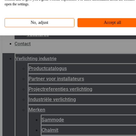
Toepassingen
open the settings.
Kenniscentrum
No, adjust
Accept all
Werken bij Gunneman
Vacatures
Contact
Verlichting industrie
Productcatalogus
Partner voor installateurs
Projectreferenties verlichting
Industriële verlichting
Merken
Sammode
Chalmit