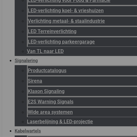
LED-verlichting voor Food & Farmacie
LED-verlichting koel- & vrieshuizen
Verlichting metaal- & staalindustrie
LED Terreinverlichting
LED-verlichting parkeergarage
Van TL naar LED
Signalering
Productcatalogus
Sirena
Klaxon Signaling
E2S Warning Signals
Wide area systemen
Laserbelijning & LED-projectie
Kabelwartels