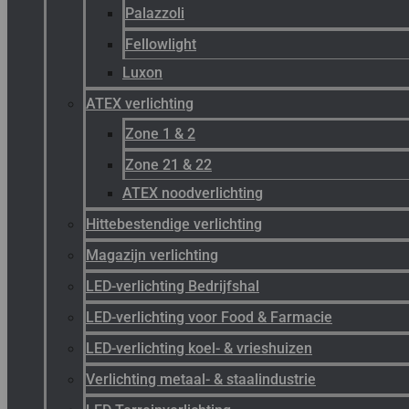
Palazzoli
Fellowlight
Luxon
ATEX verlichting
Zone 1 & 2
Zone 21 & 22
ATEX noodverlichting
Hittebestendige verlichting
Magazijn verlichting
LED-verlichting Bedrijfshal
LED-verlichting voor Food & Farmacie
LED-verlichting koel- & vrieshuizen
Verlichting metaal- & staalindustrie