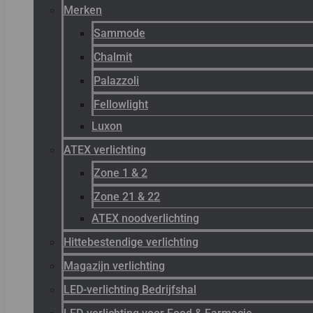
Merken
Sammode
Chalmit
Palazzoli
Fellowlight
Luxon
ATEX verlichting
Zone 1 & 2
Zone 21 & 22
ATEX noodverlichting
Hittebestendige verlichting
Magazijn verlichting
LED-verlichting Bedrijfshal