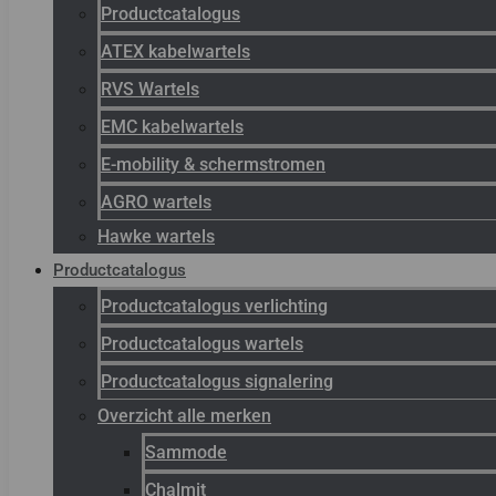
Productcatalogus
ATEX kabelwartels
RVS Wartels
EMC kabelwartels
E-mobility & schermstromen
AGRO wartels
Hawke wartels
Productcatalogus
Productcatalogus verlichting
Productcatalogus wartels
Productcatalogus signalering
Overzicht alle merken
Sammode
Chalmit