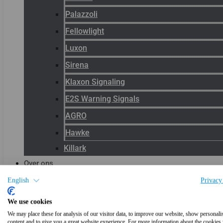
Palazzoli
Fellowlight
Luxon
Sirena
Klaxon Signaling
E2S Warning Signals
AGRO
Hawke
Killark
Over ons
Het team
English
Privacy
Blog
We use cookies
Productnieuws
We may place these for analysis of our visitor data, to improve our website, show personali
content and to give you a great website experience. For more information about the cookies