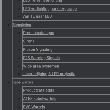
LED Terreinverlichting
LED-verlichting parkeergarage
Van TL naar LED
Signalering
Productcatalogus
Sirena
Klaxon Signaling
E2S Warning Signals
Wide area systemen
Laserbelijning & LED-projectie
Kabelwartels
Productcatalogus
ATEX kabelwartels
RVS Wartels