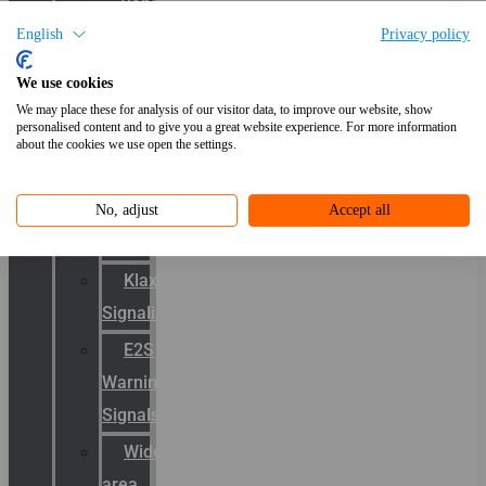
Van
English
Privacy policy
TL
naar
We use cookies
LED
We may place these for analysis of our visitor data, to improve our website, show
personalised content and to give you a great website experience. For more information
Signalering
about the cookies we use open the settings.
Productcatalogus
No, adjust
Accept all
Sirena
Klaxon
Signaling
E2S
Warning
Signals
Wide
area