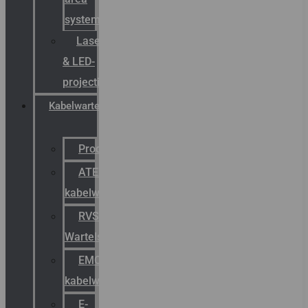
systemen
Laserbelijning
& LED-
projectie
Kabelwartels
Productcatalogus
ATEX
kabelwartels
RVS
Wartels
EMC
kabelwartels
E-