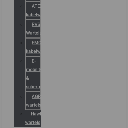
ATEX
kabelwartels
RVS
Wartels
EMC
kabelwartels
E-
mobility
&
schermstromen
AGRO
wartels
Hawke
wartels