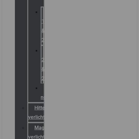
Zone
1
&
2
Zone
21
&
22
ATEX
noodverlichting
Hittebestendige
verlichting
Magazijn
verlichting