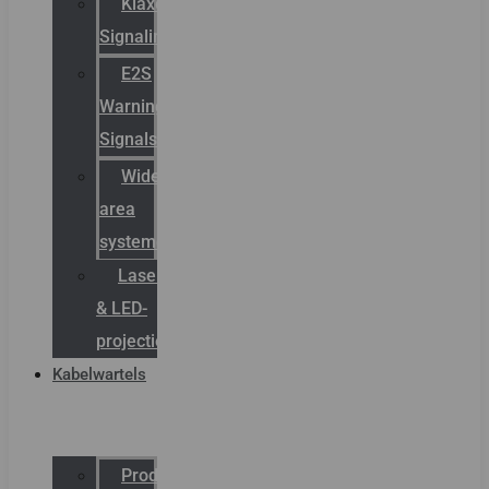
Klaxon
Signaling
E2S
Warning
Signals
Wide
area
systemen
Laserbelijning
& LED-
projectie
Kabelwartels
Productcatalogus