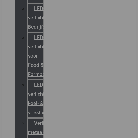
LED-
verlichting
Bedrijfshal
LED-
verlichting
voor
Food &
Farmacie
LED-
verlichting
koel- &
vrieshuizen
Verlichting
metaal-