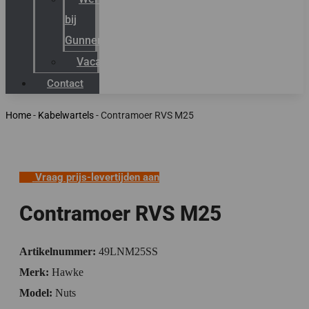
bij
Gunneman
Vacatures
Contact
Home
-
Kabelwartels
-
Contramoer RVS M25
Vraag prijs-levertijden aan
Contramoer RVS M25
Artikelnummer:
49LNM25SS
Merk:
Hawke
Model:
Nuts