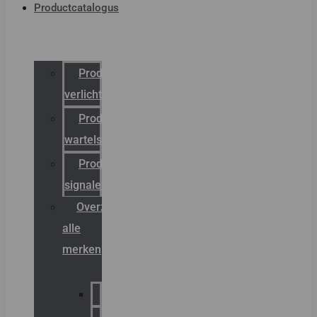
Productcatalogus
Productcatalogus
verlichting
Productcatalogus
wartels
Productcatalogus
signalering
Overzicht
alle
merken
Sammode