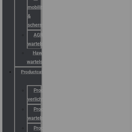
mobility
&
schermstromen
AGRO
wartels
Hawke
wartels
Productcatalogus
Productcatalogus
verlichting
Productcatalogus
wartels
Productcatalogus