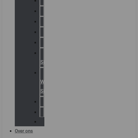
Chalmit
Palazzoli
Fellowlight
Luxon
Sirena
Klaxon
Signaling
E2S
Warning
Signals
AGRO
Hawke
Killark
Over ons