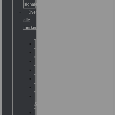
signalering
Overzicht
alle
merken
Sammode
Chalmit
Palazzoli
Fellowlight
Luxon
Sirena
Klaxon
Signaling
E2S