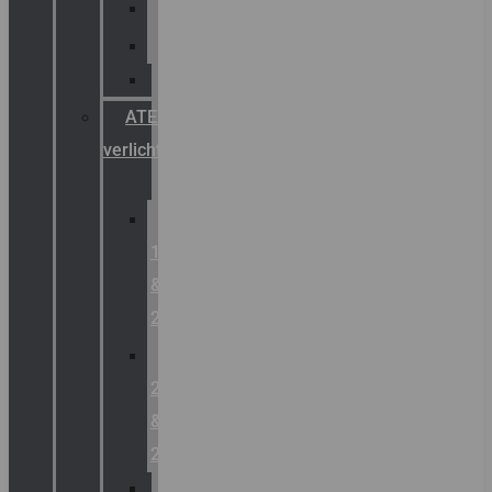
Palazzoli
Fellowlight
Luxon
ATEX
verlichting
Zone
1
&
2
Zone
21
&
22
ATEX