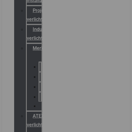
installateurs
Projectreferenties
verlichting
Industriële
verlichting
Merken
Sammode
Chalmit
Palazzoli
Fellowlight
Luxon
ATEX
verlichting