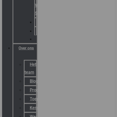
Warning
Signals
AGRO
Hawke
Killark
Over ons
Het
team
Blog
Productnieuws
Toepassingen
Kenniscentrum
Werken