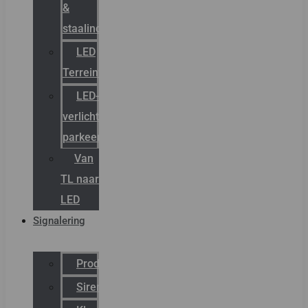
&
staalindustrie
LED
Terreinverlichting
LED-
verlichting
parkeergarage
Van
TL naar
LED
Signalering
Productcatalogus
Sirena