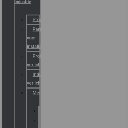
industrie
Productcatalogus
Partner
voor
installateurs
Projectreferenties
verlichting
Industriële
verlichting
Merken
Sammode
Chalmit