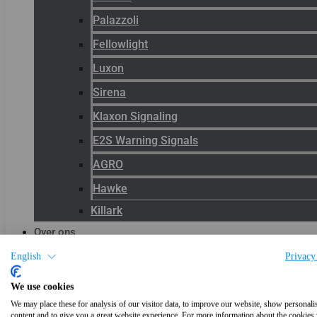
Palazzoli
Fellowlight
Luxon
Sirena
Klaxon Signaling
E2S Warning Signals
AGRO
Hawke
Killark
Over ons
Het team
English
Privacy
Blog
We use cookies
Productnieuws
We may place these for analysis of our visitor data, to improve our website, show personali
content and to give you a great website experience. For more information about the cookies