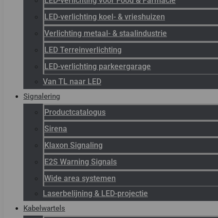
LED-verlichting voor Food & Farmacie
LED-verlichting koel- & vrieshuizen
Verlichting metaal- & staalindustrie
LED Terreinverlichting
LED-verlichting parkeergarage
Van TL naar LED
Signalering
Productcatalogus
Sirena
Klaxon Signaling
E2S Warning Signals
Wide area systemen
Laserbelijning & LED-projectie
Kabelwartels