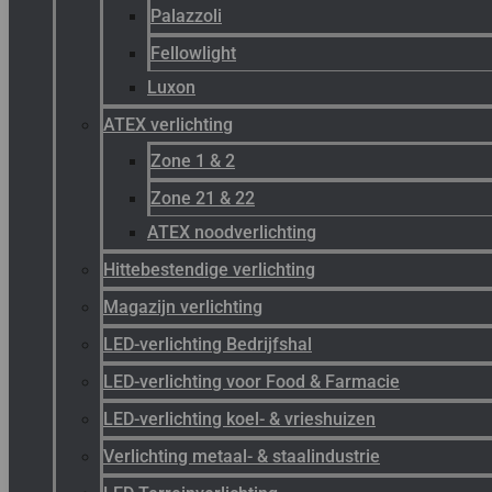
Palazzoli
Fellowlight
Luxon
ATEX verlichting
Zone 1 & 2
Zone 21 & 22
ATEX noodverlichting
Hittebestendige verlichting
Magazijn verlichting
LED-verlichting Bedrijfshal
LED-verlichting voor Food & Farmacie
LED-verlichting koel- & vrieshuizen
Verlichting metaal- & staalindustrie