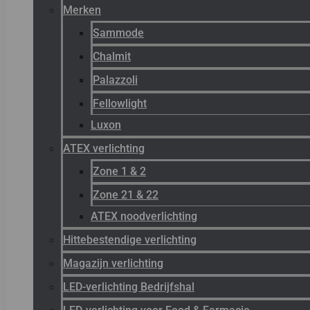
Merken
Sammode
Chalmit
Palazzoli
Fellowlight
Luxon
ATEX verlichting
Zone 1 & 2
Zone 21 & 22
ATEX noodverlichting
Hittebestendige verlichting
Magazijn verlichting
LED-verlichting Bedrijfshal