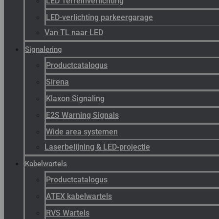
LED Terreinverlichting
LED-verlichting parkeergarage
Van TL naar LED
Signalering
Productcatalogus
Sirena
Klaxon Signaling
E2S Warning Signals
Wide area systemen
Laserbelijning & LED-projectie
Kabelwartels
Productcatalogus
ATEX kabelwartels
RVS Wartels