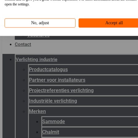
Toepassingen
open the settings.
Kenniscentrum
No, adjust
Accept all
Werken bij Gunneman
Vacatures
Contact
Verlichting industrie
Productcatalogus
Partner voor installateurs
Projectreferenties verlichting
Industriële verlichting
Merken
Sammode
Chalmit