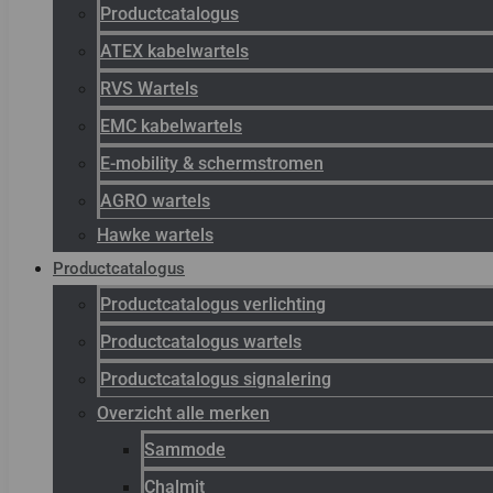
Productcatalogus
ATEX kabelwartels
RVS Wartels
EMC kabelwartels
E-mobility & schermstromen
AGRO wartels
Hawke wartels
Productcatalogus
Productcatalogus verlichting
Productcatalogus wartels
Productcatalogus signalering
Overzicht alle merken
Sammode
Chalmit