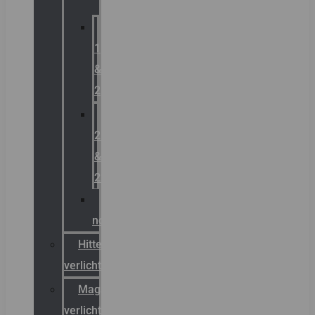
Zone
1
&
2
Zone
21
&
22
ATEX
noodverlichting
Hittebestendige
verlichting
Magazijn
verlichting