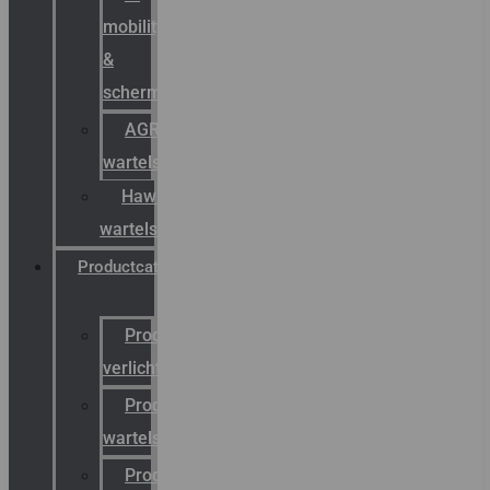
mobility
&
schermstromen
AGRO
wartels
Hawke
wartels
Productcatalogus
Productcatalogus
verlichting
Productcatalogus
wartels
Productcatalogus