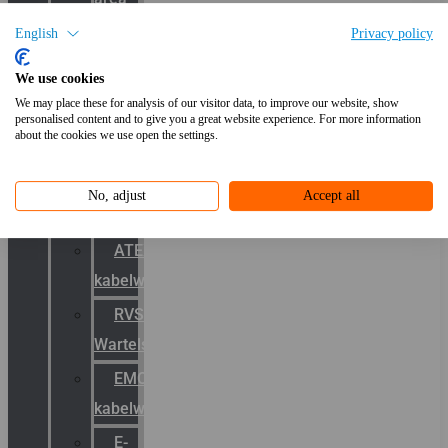
systemen
English
Privacy policy
Laserbelijning
We use cookies
& LED-
We may place these for analysis of our visitor data, to improve our website, show
projectie
personalised content and to give you a great website experience. For more information
about the cookies we use open the settings.
Kabelwartels
No, adjust
Accept all
Productcatalogus
ATEX
kabelwartels
RVS
Wartels
EMC
kabelwartels
E-