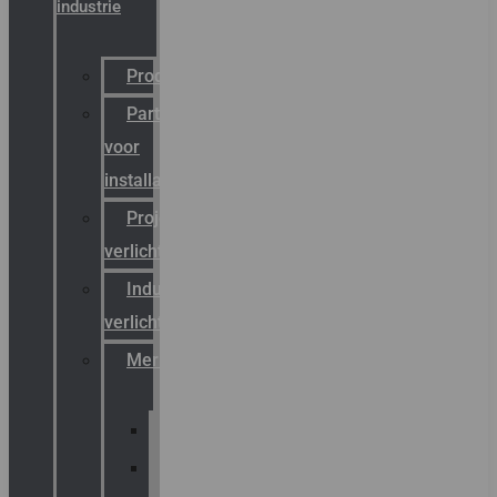
industrie
Productcatalogus
Partner
voor
installateurs
Projectreferenties
verlichting
Industriële
verlichting
Merken
Sammode
Chalmit