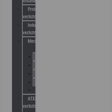
installateurs
Projectreferenties
verlichting
Industriële
verlichting
Merken
Sammode
Chalmit
Palazzoli
Fellowlight
Luxon
ATEX
verlichting