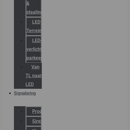
&
staalindustrie
LED
Terreinverlichting
LED-
verlichting
parkeergarage
Van
TL naar
LED
Signalering
Productcatalogus
Sirena