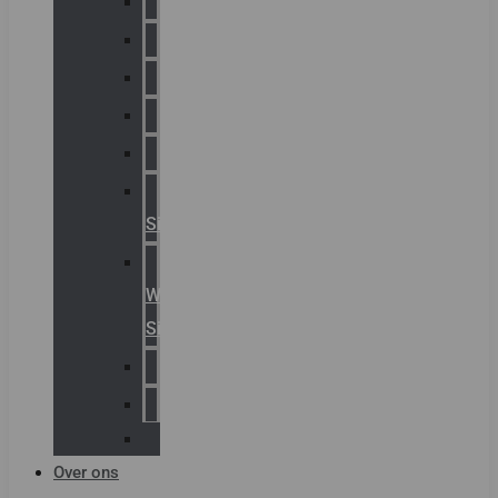
Chalmit
Palazzoli
Fellowlight
Luxon
Sirena
Klaxon
Signaling
E2S
Warning
Signals
AGRO
Hawke
Killark
Over ons