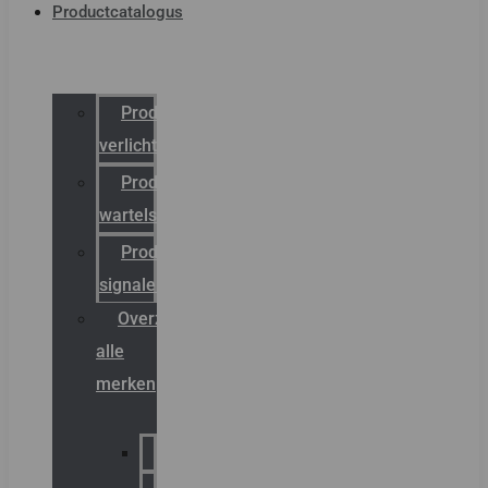
Productcatalogus
Productcatalogus
verlichting
Productcatalogus
wartels
Productcatalogus
signalering
Overzicht
alle
merken
Sammode