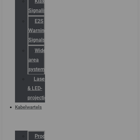
Klaxon
Signaling
E2S
Warning
Signals
Wide
area
systemen
Laserbelijning
& LED-
projectie
Kabelwartels
Productcatalogus