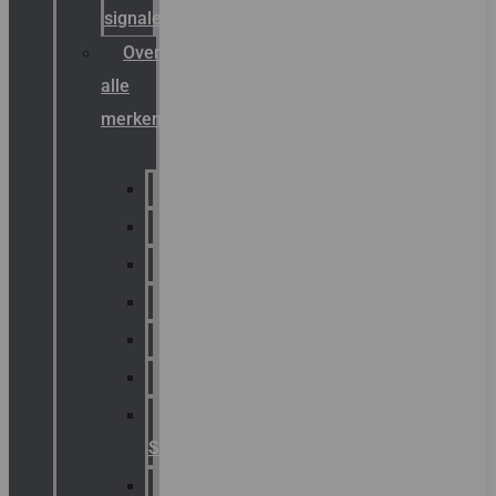
signalering
Overzicht
alle
merken
Sammode
Chalmit
Palazzoli
Fellowlight
Luxon
Sirena
Klaxon
Signaling
E2S