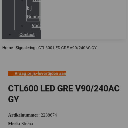
bij
Gunneman
Vacatures
Contact
Home
-
Signalering
-
CTL600 LED GRE V90/240AC GY
Vraag prijs-levertijden aan
CTL600 LED GRE V90/240AC
GY
Artikelnummer:
2238674
Merk:
Sirena