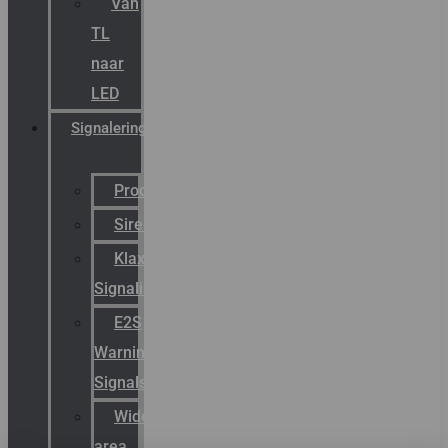
Van
TL
naar
LED
Signalering
Productcatalogus
Sirena
Klaxon
Signaling
E2S
Warning
Signals
Wide
area