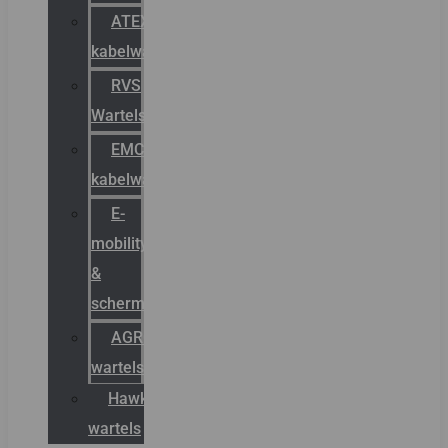
ATEX
kabelwartels
RVS
Wartels
EMC
kabelwartels
E-
mobility
&
schermstromen
AGRO
wartels
Hawke
wartels