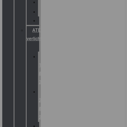
Palazzoli
Fellowlight
Luxon
ATEX
verlichting
Zone
1
&
2
Zone
21
&
22
ATEX