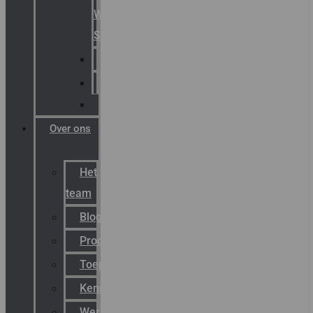
Warning
Signals
AGRO
Hawke
Killark
Over ons
Het
team
Blog
Productnieuws
Toepassingen
Kenniscentrum
Werken