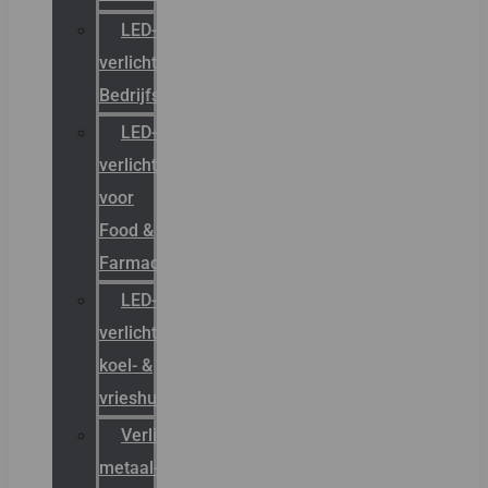
LED-
verlichting
Bedrijfshal
LED-
verlichting
voor
Food &
Farmacie
LED-
verlichting
koel- &
vrieshuizen
Verlichting
metaal-