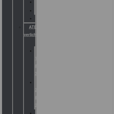
Palazzoli
Fellowlight
Luxon
ATEX
verlichting
Zone
1
&
2
Zone
21
&
22
ATEX