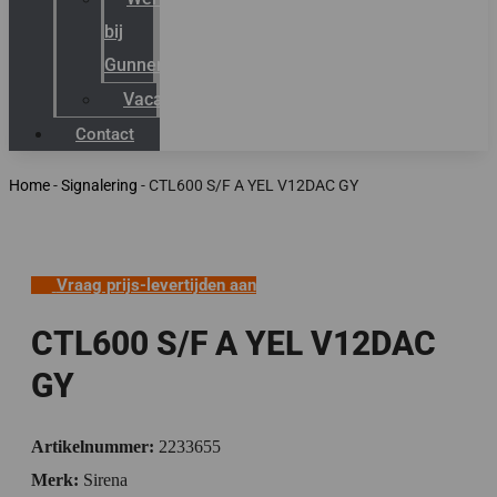
bij
Gunneman
Vacatures
Contact
Home
-
Signalering
-
CTL600 S/F A YEL V12DAC GY
Vraag prijs-levertijden aan
CTL600 S/F A YEL V12DAC
GY
Artikelnummer:
2233655
Merk:
Sirena