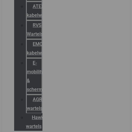
ATEX
kabelwartels
RVS
Wartels
EMC
kabelwartels
E-
mobility
&
schermstromen
AGRO
wartels
Hawke
wartels