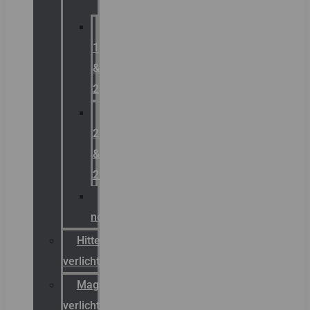
Zone
1
&
2
Zone
21
&
22
ATEX
noodverlichting
Hittebestendige
verlichting
Magazijn
verlichting