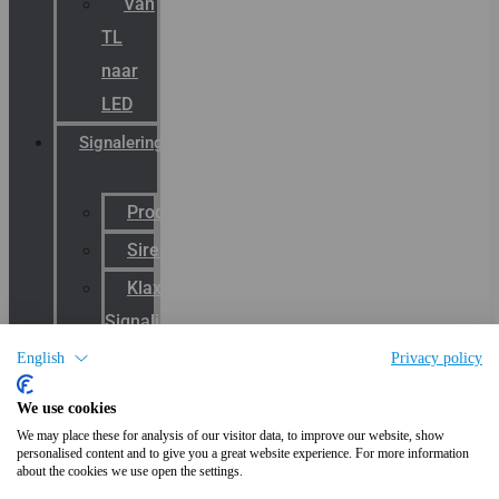
Van
TL
naar
LED
Signalering
Productcatalogus
Sirena
Klaxon
Signaling
E2S
English
Privacy policy
Warning
We use cookies
Signals
We may place these for analysis of our visitor data, to improve our website, show
personalised content and to give you a great website experience. For more information
Wide
about the cookies we use open the settings.
area