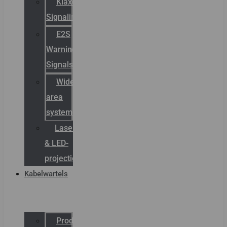
Klaxon
Signaling
E2S
Warning
Signals
Wide
area
systemen
Laserbelijning
& LED-
projectie
Kabelwartels
Productcatalogus