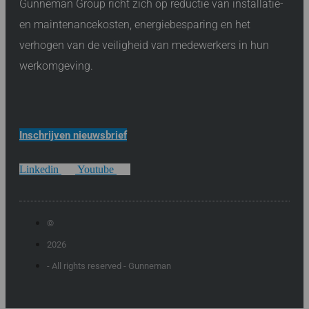
Gunneman Group richt zich op reductie van installatie-
en maintenancekosten, energiebesparing en het
verhogen van de veiligheid van medewerkers in hun
werkomgeving.
Inschrijven nieuwsbrief
Linkedin
Youtube
©
2026
- All rights reserved - Gunneman