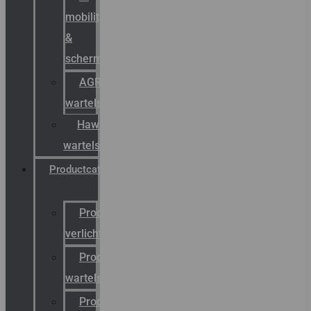
mobility
&
schermstromen
AGRO
wartels
Hawke
wartels
Productcatalogus
Productcatalogus
verlichting
Productcatalogus
wartels
Productcatalogus