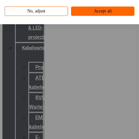
systemen
No, adjust
Accept all
Laserbelijning
& LED-
projectie
Kabelwartels
Productcatalogus
ATEX
kabelwartels
RVS
Wartels
EMC
kabelwartels
E-