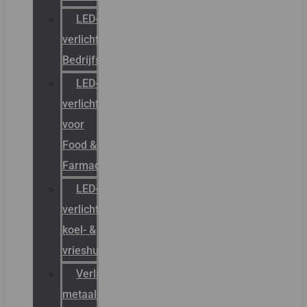
LED-
verlichting
Bedrijfshal
LED-
verlichting
voor
Food &
Farmacie
LED-
verlichting
koel- &
vrieshuizen
Verlichting
metaal-