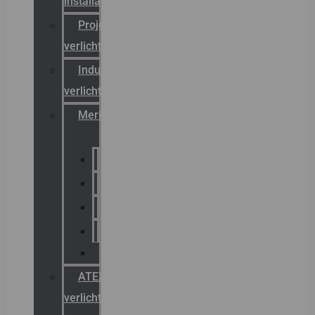
installateurs
Projectreferenties
verlichting
Industriële
verlichting
Merken
Sammode
Chalmit
Palazzoli
Fellowlight
Luxon
ATEX
verlichting