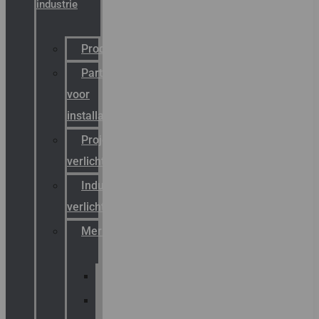
industrie
Productcatalogus
Partner
voor
installateurs
Projectreferenties
verlichting
Industriële
verlichting
Merken
Sammode
Chalmit