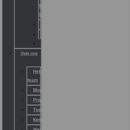
Warning
Signals
AGRO
Hawke
Killark
Over ons
Het
team
Blog
Productnieuws
Toepassingen
Kenniscentrum
Werken