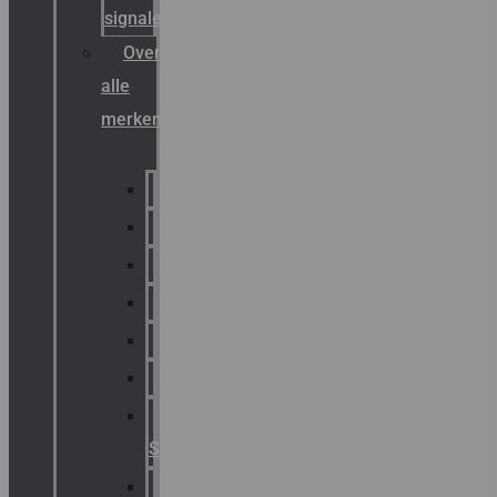
signalering
Overzicht
alle
merken
Sammode
Chalmit
Palazzoli
Fellowlight
Luxon
Sirena
Klaxon
Signaling
E2S