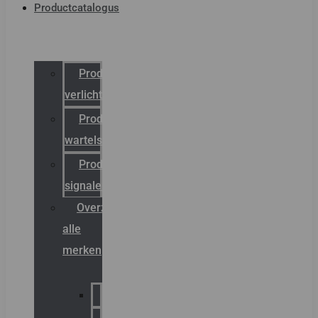
Productcatalogus
Productcatalogus
verlichting
Productcatalogus
wartels
Productcatalogus
signalering
Overzicht
alle
merken
Sammode