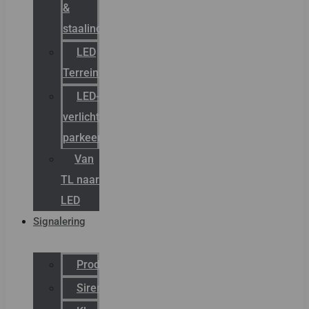
&
staalindustrie
LED
Terreinverlichting
LED-
verlichting
parkeergarage
Van
TL naar
LED
Signalering
Productcatalogus
Sirena