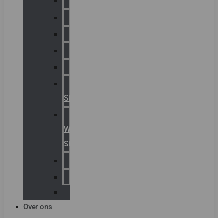
Chalmit
Palazzoli
Fellowlight
Luxon
Sirena
Klaxon
Signaling
E2S
Warning
Signals
AGRO
Hawke
Killark
Over ons