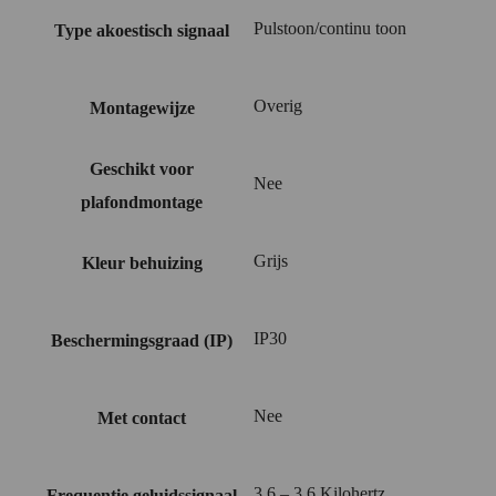
Pulstoon/continu toon
Type akoestisch signaal
Overig
Montagewijze
Geschikt voor
Nee
plafondmontage
Grijs
Kleur behuizing
IP30
Beschermingsgraad (IP)
Nee
Met contact
3.6 – 3.6 Kilohertz
Frequentie geluidssignaal