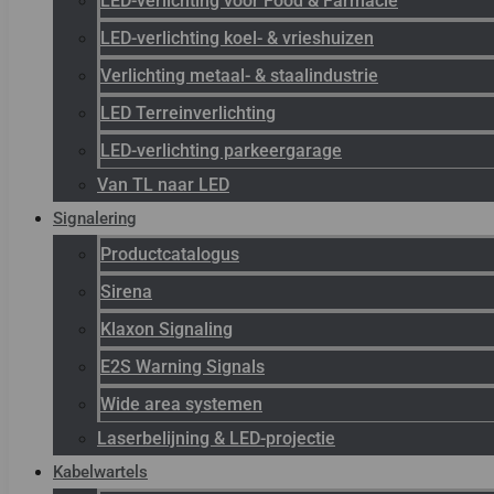
LED-verlichting voor Food & Farmacie
LED-verlichting koel- & vrieshuizen
Verlichting metaal- & staalindustrie
LED Terreinverlichting
LED-verlichting parkeergarage
Van TL naar LED
Signalering
Productcatalogus
Sirena
Klaxon Signaling
E2S Warning Signals
Wide area systemen
Laserbelijning & LED-projectie
Kabelwartels