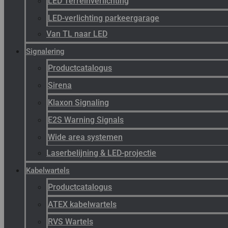
LED Terreinverlichting
LED-verlichting parkeergarage
Van TL naar LED
Signalering
Productcatalogus
Sirena
Klaxon Signaling
E2S Warning Signals
Wide area systemen
Laserbelijning & LED-projectie
Kabelwartels
Productcatalogus
ATEX kabelwartels
RVS Wartels