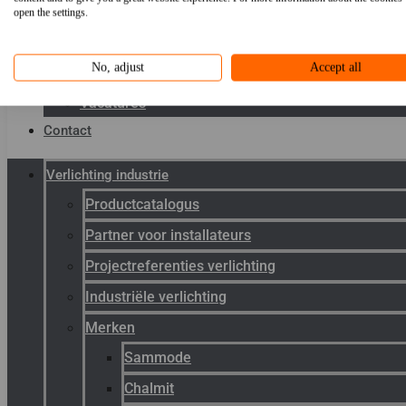
Toepassingen
open the settings.
Kenniscentrum
No, adjust
Accept all
Werken bij Gunneman
Vacatures
Contact
Verlichting industrie
Productcatalogus
Partner voor installateurs
Projectreferenties verlichting
Industriële verlichting
Merken
Sammode
Chalmit