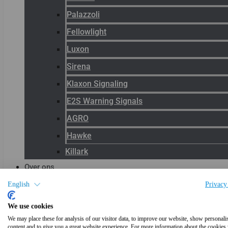
Palazzoli
Fellowlight
Luxon
Sirena
Klaxon Signaling
E2S Warning Signals
AGRO
Hawke
Killark
Over ons
Het team
English
Privacy
Blog
We use cookies
Productnieuws
We may place these for analysis of our visitor data, to improve our website, show personali
content and to give you a great website experience. For more information about the cookies