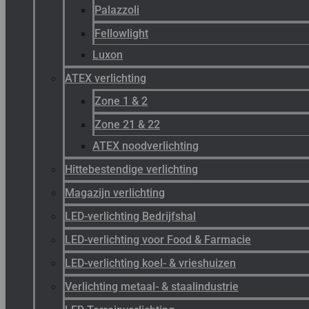
Palazzoli
Fellowlight
Luxon
ATEX verlichting
Zone 1 & 2
Zone 21 & 22
ATEX noodverlichting
Hittebestendige verlichting
Magazijn verlichting
LED-verlichting Bedrijfshal
LED-verlichting voor Food & Farmacie
LED-verlichting koel- & vrieshuizen
Verlichting metaal- & staalindustrie