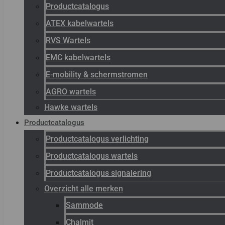
Productcatalogus
ATEX kabelwartels
RVS Wartels
EMC kabelwartels
E-mobility & schermstromen
AGRO wartels
Hawke wartels
Productcatalogus
Productcatalogus verlichting
Productcatalogus wartels
Productcatalogus signalering
Overzicht alle merken
Sammode
Chalmit