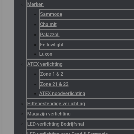
Merken
Sammode
Chalmit
Palazzoli
Fellowlight
Luxon
ATEX verlichting
Zone 1 & 2
Zone 21 & 22
ATEX noodverlichting
Hittebestendige verlichting
Magazijn verlichting
LED-verlichting Bedrijfshal