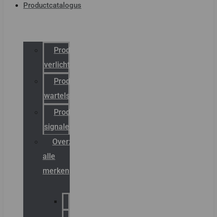
Productcatalogus
Productcatalogus
verlichting
Productcatalogus
wartels
Productcatalogus
signalering
Overzicht
alle
merken
Sammode