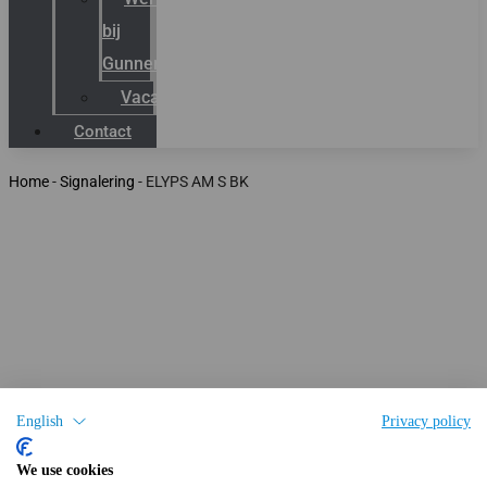
bij
Gunneman
Vacatures
Contact
Home
-
Signalering
-
ELYPS AM S BK
English
Privacy policy
We use cookies