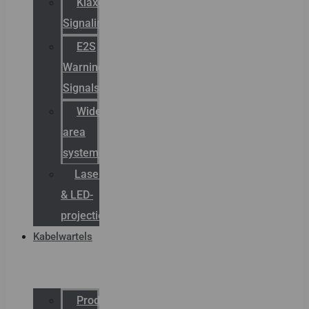
Klaxon
Signaling
E2S
Warning
Signals
Wide
area
systemen
Laserbelijning
& LED-
projectie
Kabelwartels
Productcatalogus