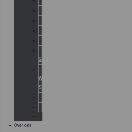
Chalmit
Palazzoli
Fellowlight
Luxon
Sirena
Klaxon
Signaling
E2S
Warning
Signals
AGRO
Hawke
Killark
Over ons