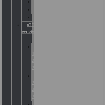
Palazzoli
Fellowlight
Luxon
ATEX
verlichting
Zone
1
&
2
Zone
21
&
22
ATEX