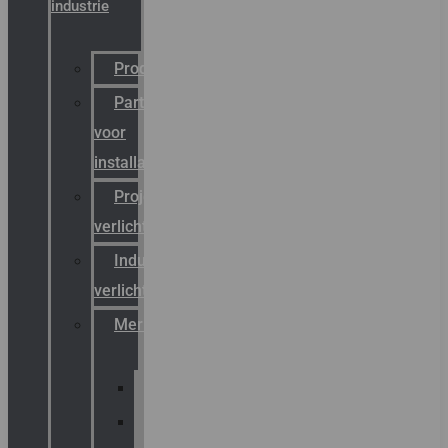
industrie
Productcatalogus
Partner
voor
installateurs
Projectreferenties
verlichting
Industriële
verlichting
Merken
Sammode
Chalmit