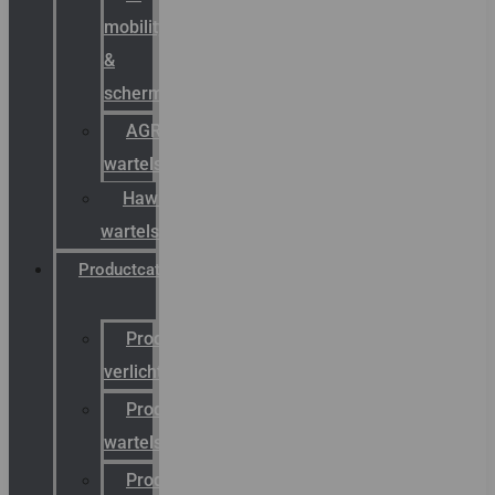
mobility
&
schermstromen
AGRO
wartels
Hawke
wartels
Productcatalogus
Productcatalogus
verlichting
Productcatalogus
wartels
Productcatalogus