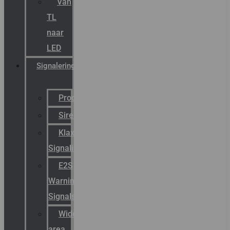
Van
TL
naar
LED
Signalering
Productcatalogus
Sirena
Klaxon
Signaling
E2S
Warning
Signals
Wide
area