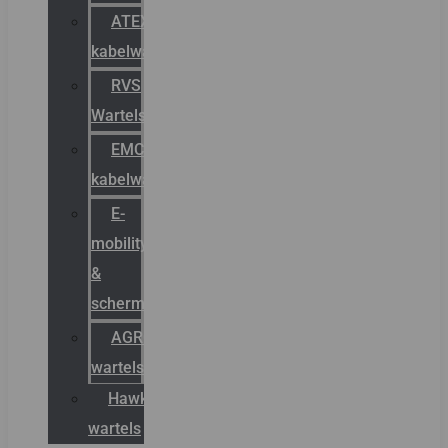
ATEX
kabelwartels
RVS
Wartels
EMC
kabelwartels
E-
mobility
&
schermstromen
AGRO
wartels
Hawke
wartels