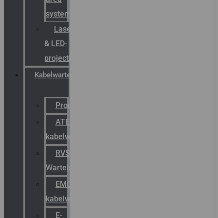
systemen
Laserbelijning
& LED-
projectie
Kabelwartels
Productcatalogus
ATEX
kabelwartels
RVS
Wartels
EMC
kabelwartels
E-