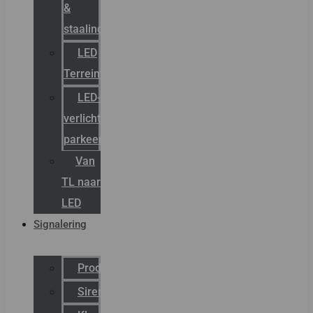
&
staalindustrie
LED
Terreinverlichting
LED-
verlichting
parkeergarage
Van
TL naar
LED
Signalering
Productcatalogus
Sirena