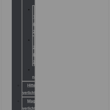
Zone
1
&
2
Zone
21
&
22
ATEX
noodverlichting
Hittebestendige
verlichting
Magazijn
verlichting