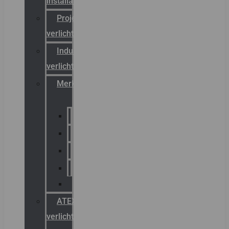
installateurs
Projectreferenties
verlichting
Industriële
verlichting
Merken
Sammode
Chalmit
Palazzoli
Fellowlight
Luxon
ATEX
verlichting