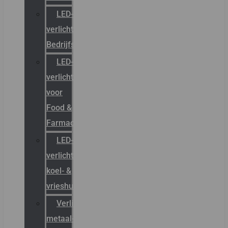
LED-
verlichting
Bedrijfshal
LED-
verlichting
voor
Food &
Farmacie
LED-
verlichting
koel- &
vrieshuizen
Verlichting
metaal-