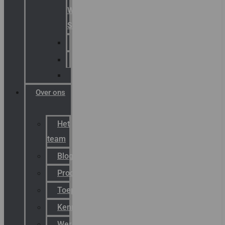
Warning
Signals
AGRO
Hawke
Killark
Over ons
Het
team
Blog
Productnieuws
Toepassingen
Kenniscentrum
Werken