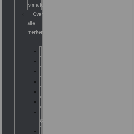
signalering
Overzicht
alle
merken
Sammode
Chalmit
Palazzoli
Fellowlight
Luxon
Sirena
Klaxon
Signaling
E2S