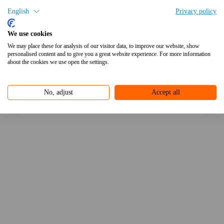
English
Privacy policy
bij
Gunneman
We use cookies
Vacatures
We may place these for analysis of our visitor data, to improve our website, show
personalised content and to give you a great website experience. For more information
Contact
about the cookies we use open the settings.
Home
-
Verlichting
-
FIT55 ARM 54W 4K CL I STR-ST MNV IP66
No, adjust
Accept all