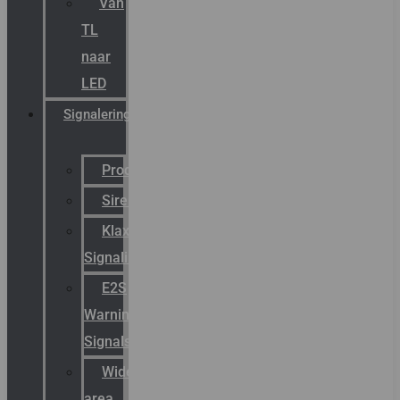
Van
TL
naar
LED
Signalering
Productcatalogus
Sirena
Klaxon
Signaling
E2S
Warning
Signals
Wide
area