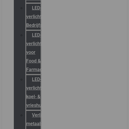
LED-
verlichting
Bedrijfshal
LED-
verlichting
voor
Food &
Farmacie
LED-
verlichting
koel- &
vrieshuizen
Verlichting
metaal-