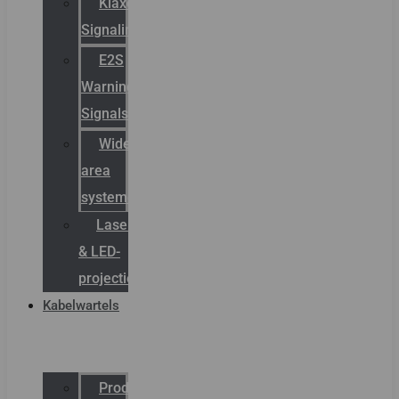
Klaxon
Signaling
E2S
Warning
Signals
Wide
area
systemen
Laserbelijning
& LED-
projectie
Kabelwartels
Productcatalogus