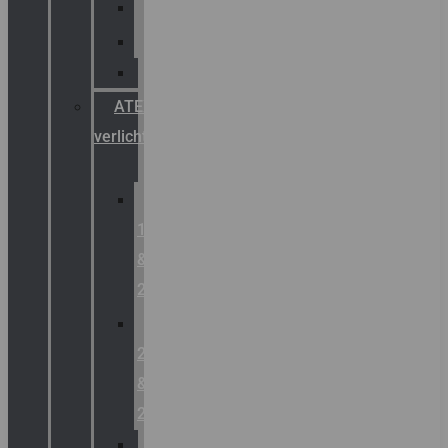
Palazzoli
Fellowlight
Luxon
ATEX
verlichting
Zone
1
&
2
Zone
21
&
22
ATEX