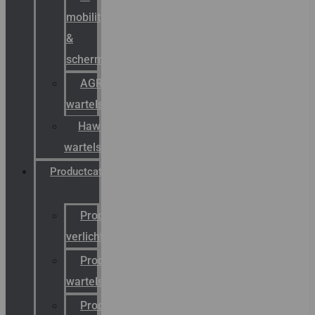
mobility
&
schermstromen
AGRO
wartels
Hawke
wartels
Productcatalogus
Productcatalogus
verlichting
Productcatalogus
wartels
Productcatalogus