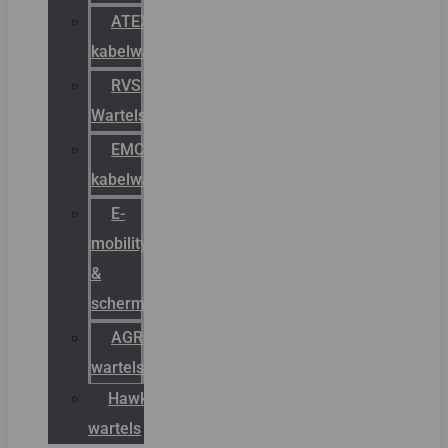
ATEX
kabelwartels
RVS
Wartels
EMC
kabelwartels
E-
mobility
&
schermstromen
AGRO
wartels
Hawke
wartels