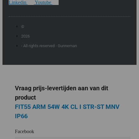
Linkedin
Youtube
©
2026
- All rights reserved - Gunneman
Vraag prijs-levertijden aan van dit
product
FIT55 ARM 54W 4K CL I STR-ST MNV
IP66
Facebook