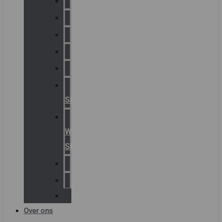
Chalmit
Palazzoli
Fellowlight
Luxon
Sirena
Klaxon
Signaling
E2S
Warning
Signals
AGRO
Hawke
Killark
Over ons