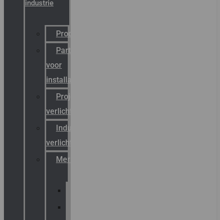
industrie
Productcatalogus
Partner
voor
installateurs
Projectreferenties
verlichting
Industriële
verlichting
Merken
Sammode
Chalmit