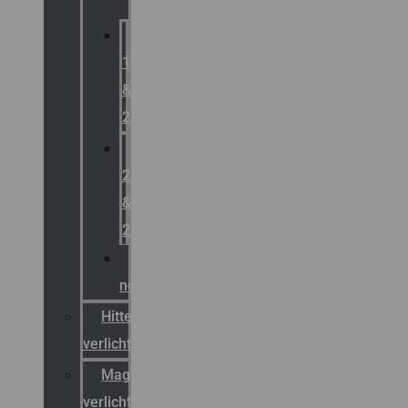
Zone
1
&
2
Zone
21
&
22
ATEX
noodverlichting
Hittebestendige
verlichting
Magazijn
verlichting