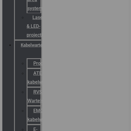
systemen
Laserbelijning
& LED-
projectie
Kabelwartels
Productcatalogus
ATEX
kabelwartels
RVS
Wartels
EMC
kabelwartels
E-