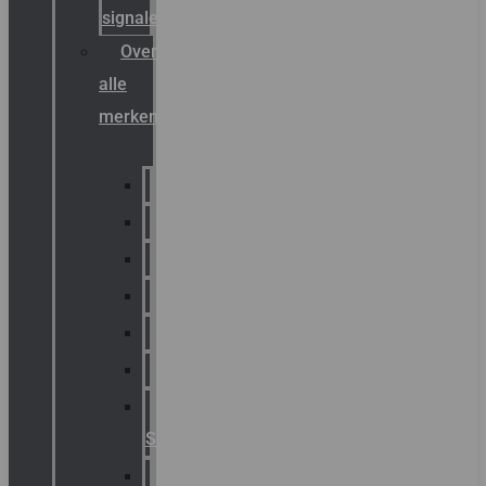
signalering
Overzicht
alle
merken
Sammode
Chalmit
Palazzoli
Fellowlight
Luxon
Sirena
Klaxon
Signaling
E2S