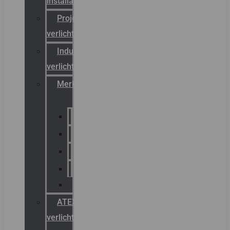
installateurs
Projectreferenties
verlichting
Industriële
verlichting
Merken
Sammode
Chalmit
Palazzoli
Fellowlight
Luxon
ATEX
verlichting