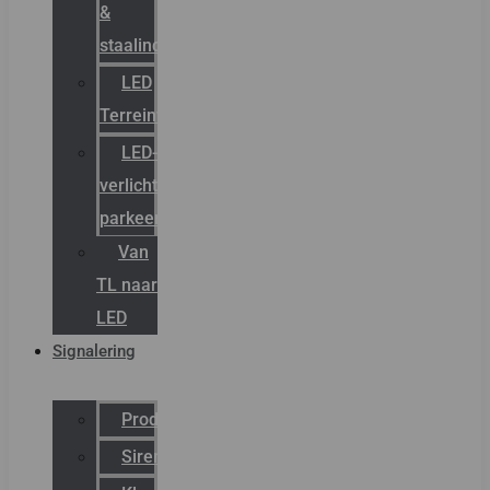
&
staalindustrie
LED
Terreinverlichting
LED-
verlichting
parkeergarage
Van
TL naar
LED
Signalering
Productcatalogus
Sirena