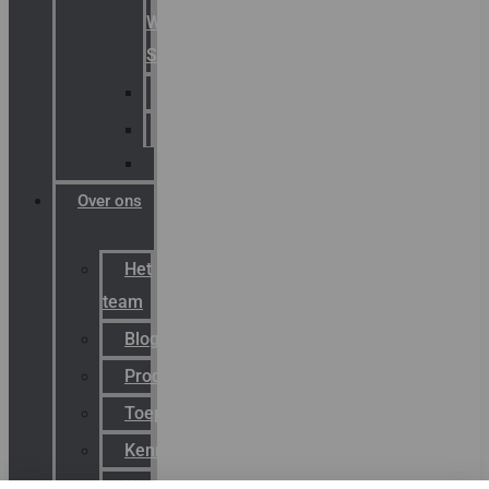
Warning
Signals
AGRO
Hawke
Killark
Over ons
Het
team
Blog
Productnieuws
Toepassingen
Kenniscentrum
Werken