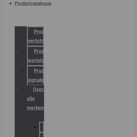
Productcatalogus
Productcatalogus
verlichting
Productcatalogus
wartels
Productcatalogus
signalering
Overzicht
alle
merken
Sammode