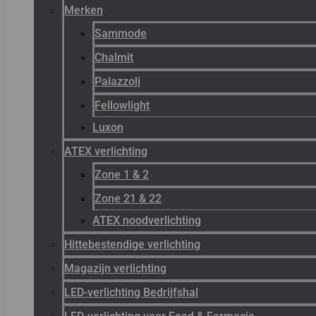
Merken
Sammode
Chalmit
Palazzoli
Fellowlight
Luxon
ATEX verlichting
Zone 1 & 2
Zone 21 & 22
ATEX noodverlichting
Hittebestendige verlichting
Magazijn verlichting
LED-verlichting Bedrijfshal