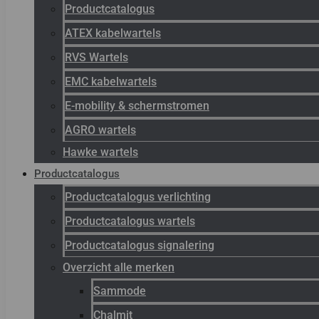
Productcatalogus
ATEX kabelwartels
RVS Wartels
EMC kabelwartels
E-mobility & schermstromen
AGRO wartels
Hawke wartels
Productcatalogus
Productcatalogus verlichting
Productcatalogus wartels
Productcatalogus signalering
Overzicht alle merken
Sammode
Chalmit