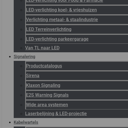
LED-verlichting voor Food & Farmacie
LED-verlichting koel- & vrieshuizen
Verlichting metaal- & staalindustrie
LED Terreinverlichting
LED-verlichting parkeergarage
Van TL naar LED
Signalering
Productcatalogus
Sirena
Klaxon Signaling
E2S Warning Signals
Wide area systemen
Laserbelijning & LED-projectie
Kabelwartels