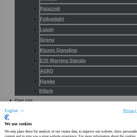
Palazzoli
Fellowlight
Luxon
Sirena
Klaxon Signaling
E2S Warning Signals
AGRO
Hawke
Killark
Over ons
Het team
English
Privacy
Blog
We use cookies
Productnieuws
We may place these for analysis of our visitor data, to improve our website, show personali
content and to give you a great website experience. For more information about the cookies