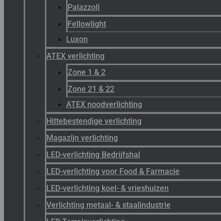
Palazzoli
Fellowlight
Luxon
ATEX verlichting
Zone 1 & 2
Zone 21 & 22
ATEX noodverlichting
Hittebestendige verlichting
Magazijn verlichting
LED-verlichting Bedrijfshal
LED-verlichting voor Food & Farmacie
LED-verlichting koel- & vrieshuizen
Verlichting metaal- & staalindustrie