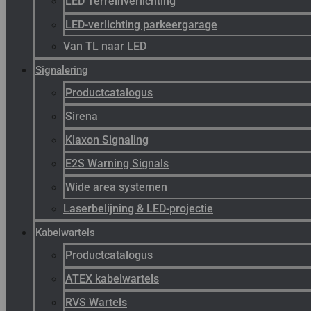
LED Terreinverlichting
LED-verlichting parkeergarage
Van TL naar LED
Signalering
Productcatalogus
Sirena
Klaxon Signaling
E2S Warning Signals
Wide area systemen
Laserbelijning & LED-projectie
Kabelwartels
Productcatalogus
ATEX kabelwartels
RVS Wartels