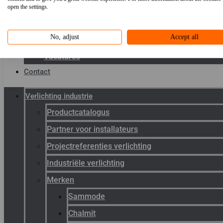
Toepassingen
open the settings.
Kenniscentrum
No, adjust
Accept all
Werken bij Gunneman
Vacatures
Contact
Verlichting industrie
Productcatalogus
Partner voor installateurs
Projectreferenties verlichting
Industriële verlichting
Merken
Sammode
Chalmit