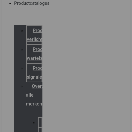
Productcatalogus
Productcatalogus
verlichting
Productcatalogus
wartels
Productcatalogus
signalering
Overzicht
alle
merken
Sammode