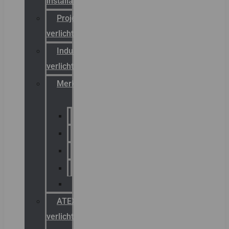
installateurs
Projectreferenties
verlichting
Industriële
verlichting
Merken
Sammode
Chalmit
Palazzoli
Fellowlight
Luxon
ATEX
verlichting