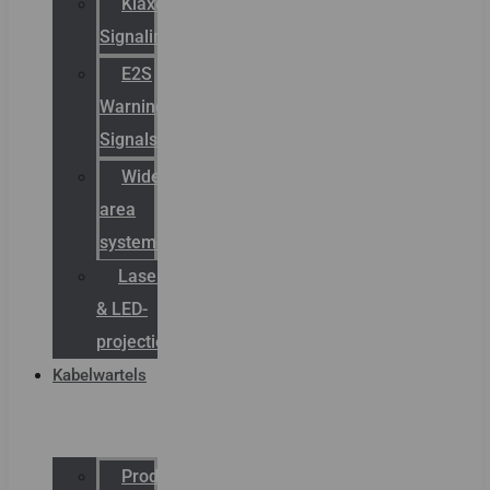
Klaxon
Signaling
E2S
Warning
Signals
Wide
area
systemen
Laserbelijning
& LED-
projectie
Kabelwartels
Productcatalogus