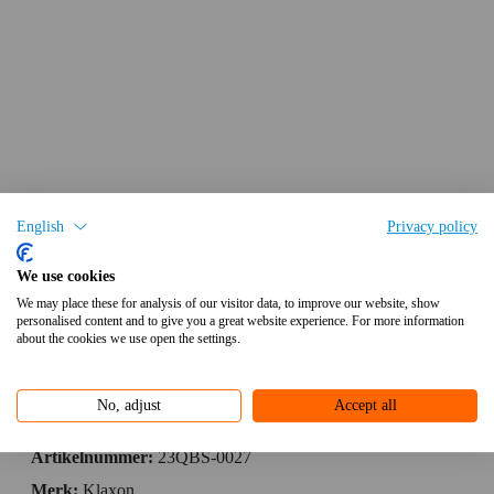
English
Privacy policy
We use cookies
Vraag prijs-levertijden aan
We may place these for analysis of our visitor data, to improve our website, show
personalised content and to give you a great website experience. For more information
about the cookies we use open the settings.
Flashguard LED sign. rd lens
– knipper 230v AC
No, adjust
Accept all
Artikelnummer:
23QBS-0027
Merk:
Klaxon