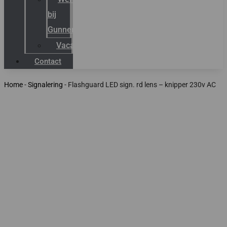
bij
Gunneman
Vacatures
Contact
Home
-
Signalering
-
Flashguard LED sign. rd lens – knipper 230v AC