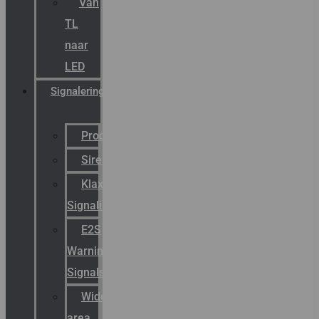
Van
TL
naar
LED
Signalering
Productcatalogus
Sirena
Klaxon
Signaling
E2S
Warning
Signals
Wide
area