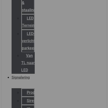
&
staalindustrie
LED
Terreinverlichting
LED-
verlichting
parkeergarage
Van
TL naar
LED
Signalering
Productcatalogus
Sirena