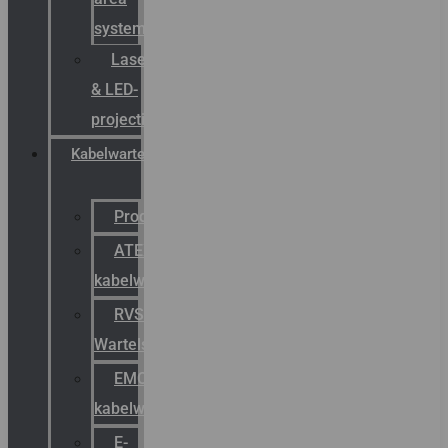
systemen
Laserbelijning
& LED-
projectie
Kabelwartels
Productcatalogus
ATEX
kabelwartels
RVS
Wartels
EMC
kabelwartels
E-