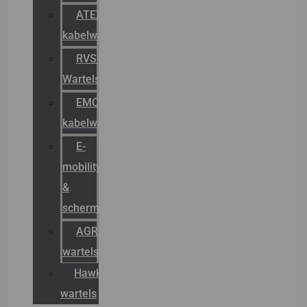
ATEX
kabelwartels
RVS
Wartels
EMC
kabelwartels
E-
mobility
&
schermstromen
AGRO
wartels
Hawke
wartels