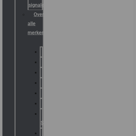
signalering
Overzicht
alle
merken
Sammode
Chalmit
Palazzoli
Fellowlight
Luxon
Sirena
Klaxon
Signaling
E2S