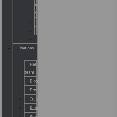
Warning
Signals
AGRO
Hawke
Killark
Over ons
Het
team
Blog
Productnieuws
Toepassingen
Kenniscentrum
Werken