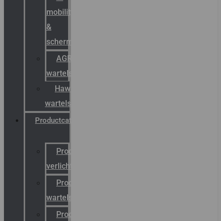
mobility
&
schermstromen
AGRO
wartels
Hawke
wartels
Productcatalogus
Productcatalogus
verlichting
Productcatalogus
wartels
Productcatalogus