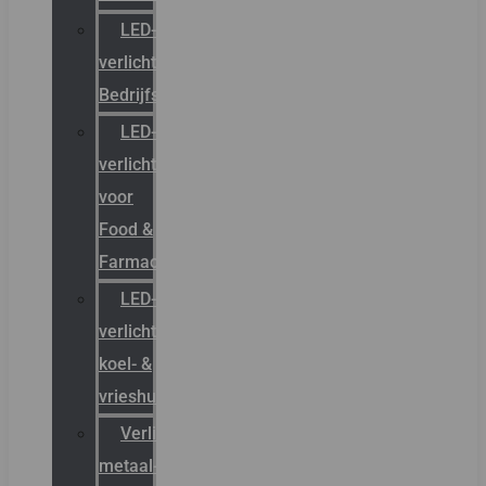
LED-
verlichting
Bedrijfshal
LED-
verlichting
voor
Food &
Farmacie
LED-
verlichting
koel- &
vrieshuizen
Verlichting
metaal-