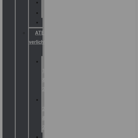
Palazzoli
Fellowlight
Luxon
ATEX
verlichting
Zone
1
&
2
Zone
21
&
22
ATEX