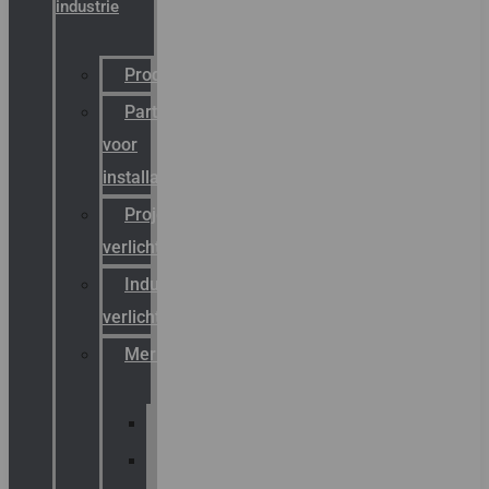
industrie
Productcatalogus
Partner
voor
installateurs
Projectreferenties
verlichting
Industriële
verlichting
Merken
Sammode
Chalmit