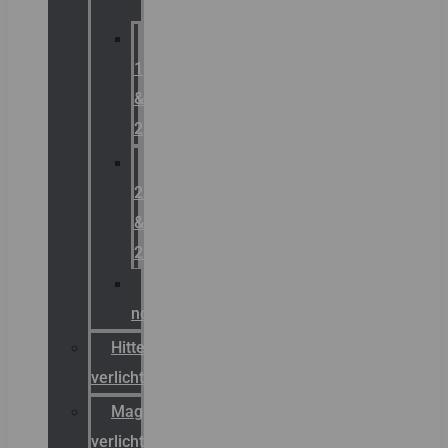
Zone
1
&
2
Zone
21
&
22
ATEX
noodverlichting
Hittebestendige
verlichting
Magazijn
verlichting