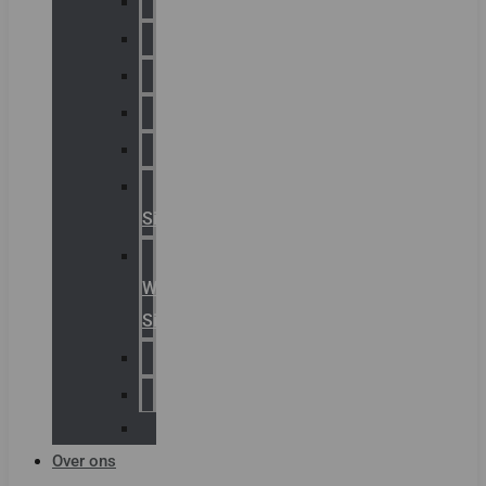
Chalmit
Palazzoli
Fellowlight
Luxon
Sirena
Klaxon
Signaling
E2S
Warning
Signals
AGRO
Hawke
Killark
Over ons