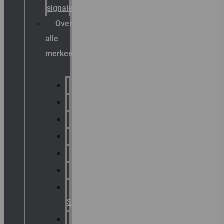
signalering
Overzicht
alle
merken
Sammode
Chalmit
Palazzoli
Fellowlight
Luxon
Sirena
Klaxon
Signaling
E2S