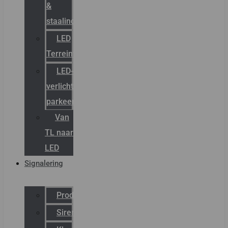
&
staalindustrie
LED
Terreinverlichting
LED-
verlichting
parkeergarage
Van
TL naar
LED
Signalering
Productcatalogus
Sirena