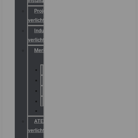
installateurs
Projectreferenties
verlichting
Industriële
verlichting
Merken
Sammode
Chalmit
Palazzoli
Fellowlight
Luxon
ATEX
verlichting