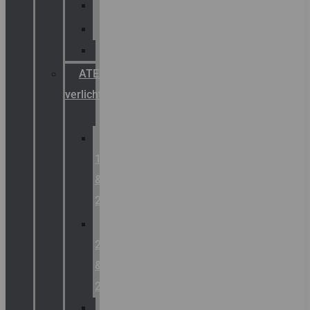
Palazzoli
Fellowlight
Luxon
ATEX
verlichting
Zone
1
&
2
Zone
21
&
22
ATEX