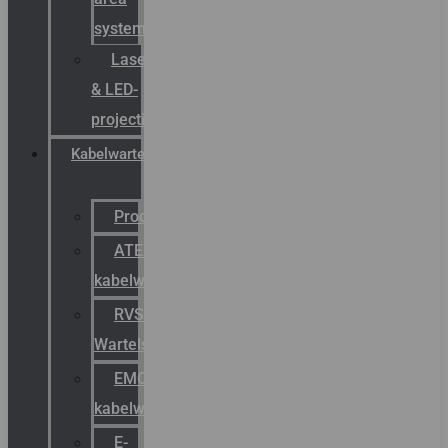
systemen
Laserbelijning
& LED-
projectie
Kabelwartels
Productcatalogus
ATEX
kabelwartels
RVS
Wartels
EMC
kabelwartels
E-