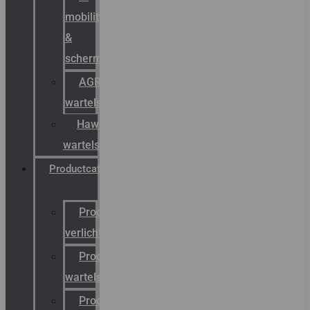
mobility
&
schermstromen
AGRO
wartels
Hawke
wartels
Productcatalogus
Productcatalogus
verlichting
Productcatalogus
wartels
Productcatalogus