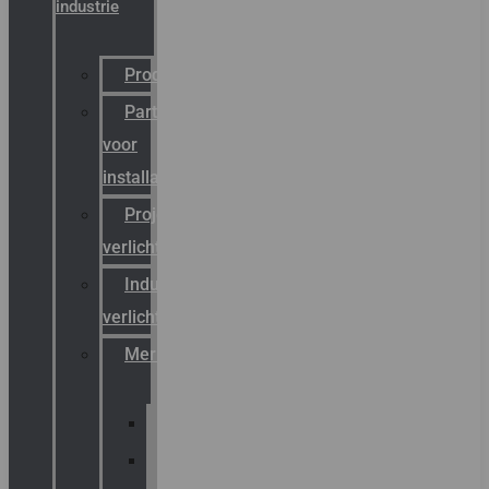
industrie
Productcatalogus
Partner
voor
installateurs
Projectreferenties
verlichting
Industriële
verlichting
Merken
Sammode
Chalmit