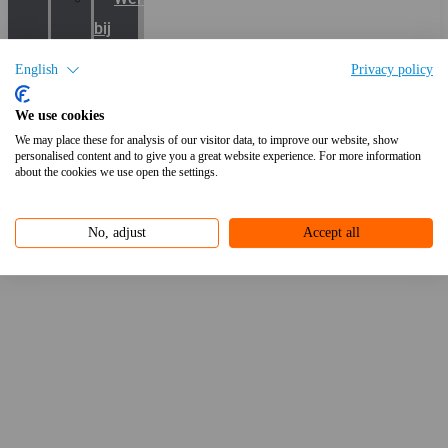
bij
Gunneman
English
Privacy policy
Vacatures
We use cookies
Contact
We may place these for analysis of our visitor data, to improve our website, show
personalised content and to give you a great website experience. For more information
Home
-
Verlichting
-
FLIGHT-M 40LED 82W 4K BIG WIDE IP66
about the cookies we use open the settings.
No, adjust
Accept all