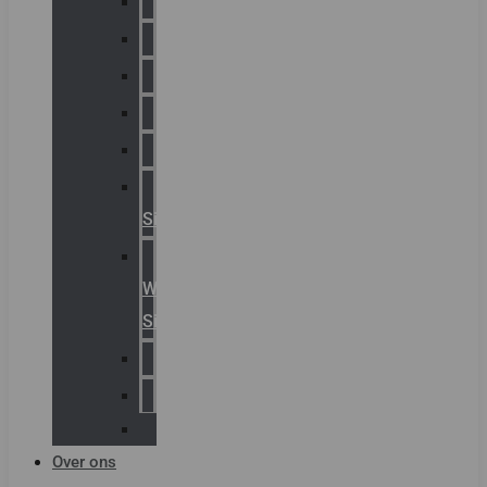
Chalmit
Palazzoli
Fellowlight
Luxon
Sirena
Klaxon
Signaling
E2S
Warning
Signals
AGRO
Hawke
Killark
Over ons