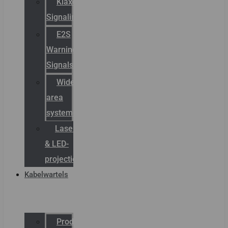
Klaxon
Signaling
E2S
Warning
Signals
Wide
area
systemen
Laserbelijning
& LED-
projectie
Kabelwartels
Productcatalogus