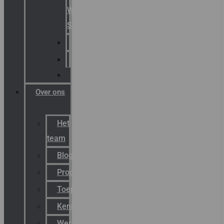
Warning
Signals
AGRO
Hawke
Killark
Over ons
Het
team
Blog
Productnieuws
Toepassingen
Kenniscentrum
Werken