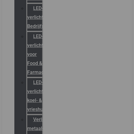
LED-
verlichting
Bedrijfshal
LED-
verlichting
voor
Food &
Farmacie
LED-
verlichting
koel- &
vrieshuizen
Verlichting
metaal-