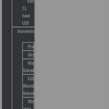
Van
TL
naar
LED
Signalering
Productcatalogus
Sirena
Klaxon
Signaling
E2S
Warning
Signals
Wide
area