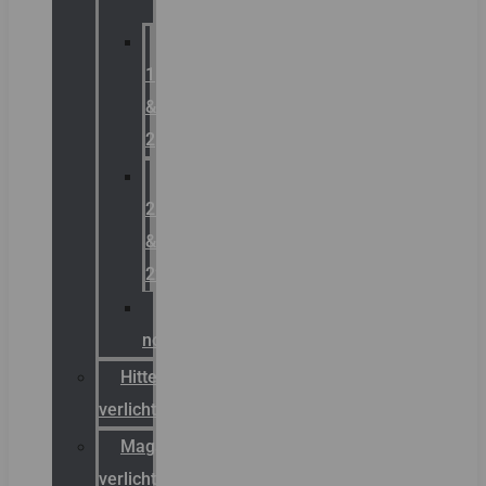
Zone
1
&
2
Zone
21
&
22
ATEX
noodverlichting
Hittebestendige
verlichting
Magazijn
verlichting