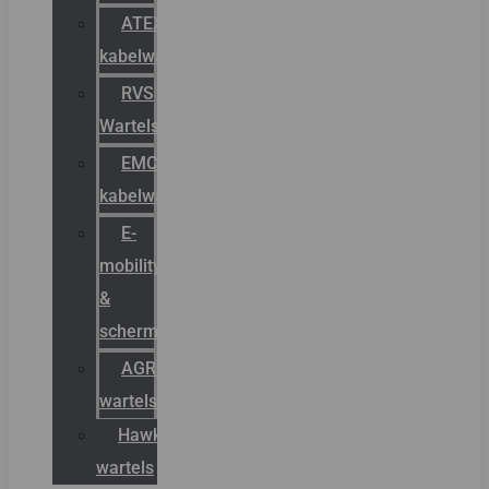
ATEX
kabelwartels
RVS
Wartels
EMC
kabelwartels
E-
mobility
&
schermstromen
AGRO
wartels
Hawke
wartels