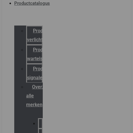
Productcatalogus
Productcatalogus
verlichting
Productcatalogus
wartels
Productcatalogus
signalering
Overzicht
alle
merken
Sammode