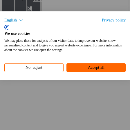
bij
Gunneman
English
Privacy policy
Vacatures
We use cookies
Contact
We may place these for analysis of our visitor data, to improve our website, show
personalised content and to give you a great website experience. For more information
Home
-
Verlichting
-
FLIGHT-M 80LED 164W 3K BIG WIDE IP66
about the cookies we use open the settings.
No, adjust
Accept all