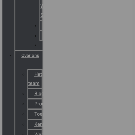
Warning
Signals
AGRO
Hawke
Killark
Over ons
Het
team
Blog
Productnieuws
Toepassingen
Kenniscentrum
Werken