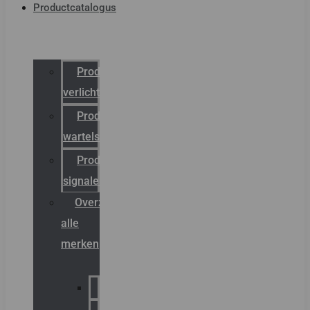
Productcatalogus
Productcatalogus
verlichting
Productcatalogus
wartels
Productcatalogus
signalering
Overzicht
alle
merken
Sammode