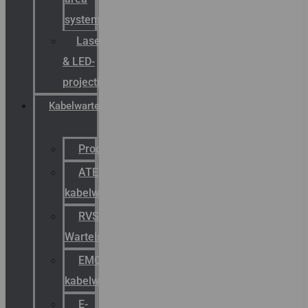
systemen
Laserbelijning
& LED-
projectie
Kabelwartels
Productcatalogus
ATEX
kabelwartels
RVS
Wartels
EMC
kabelwartels
E-