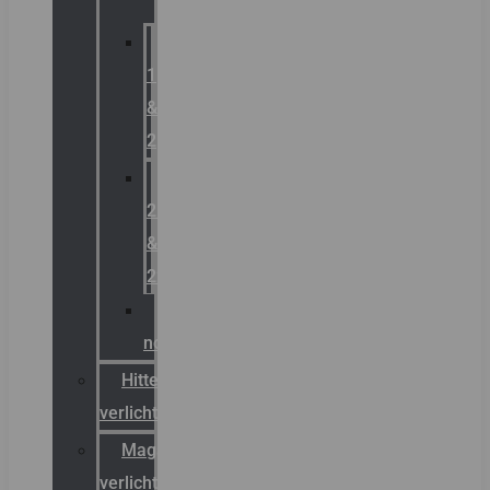
Zone
1
&
2
Zone
21
&
22
ATEX
noodverlichting
Hittebestendige
verlichting
Magazijn
verlichting