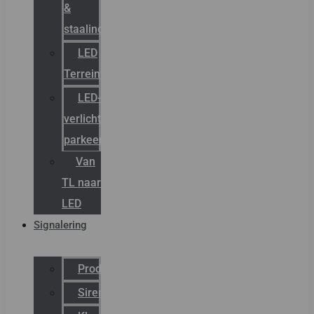
&
staalindustrie
LED
Terreinverlichting
LED-
verlichting
parkeergarage
Van
TL naar
LED
Signalering
Productcatalogus
Sirena