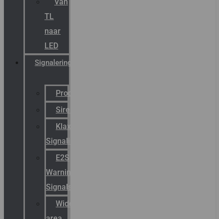
Van
TL
naar
LED
Signalering
Productcatalogus
Sirena
Klaxon
Signaling
E2S
Warning
Signals
Wide
area