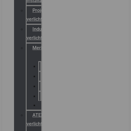
installateurs
Projectreferenties
verlichting
Industriële
verlichting
Merken
Sammode
Chalmit
Palazzoli
Fellowlight
Luxon
ATEX
verlichting