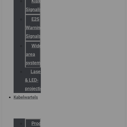
Klaxon
Signaling
E2S
Warning
Signals
Wide
area
systemen
Laserbelijning
& LED-
projectie
Kabelwartels
Productcatalogus