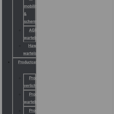
mobility
&
schermstromen
AGRO
wartels
Hawke
wartels
Productcatalogus
Productcatalogus
verlichting
Productcatalogus
wartels
Productcatalogus