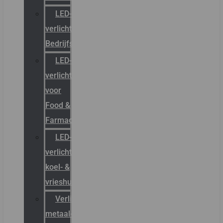
LED-
verlichting
Bedrijfshal
LED-
verlichting
voor
Food &
Farmacie
LED-
verlichting
koel- &
vrieshuizen
Verlichting
metaal-