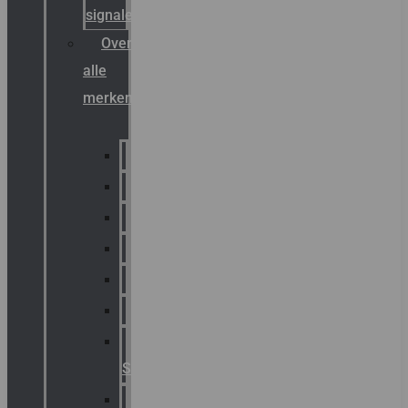
signalering
Overzicht
alle
merken
Sammode
Chalmit
Palazzoli
Fellowlight
Luxon
Sirena
Klaxon
Signaling
E2S