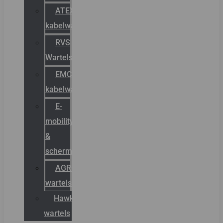
ATEX
kabelwartels
RVS
Wartels
EMC
kabelwartels
E-
mobility
&
schermstromen
AGRO
wartels
Hawke
wartels