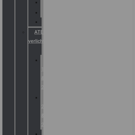
Palazzoli
Fellowlight
Luxon
ATEX
verlichting
Zone
1
&
2
Zone
21
&
22
ATEX