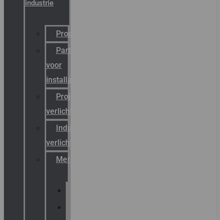
industrie
Productcatalogus
Partner
voor
installateurs
Projectreferenties
verlichting
Industriële
verlichting
Merken
Sammode
Chalmit