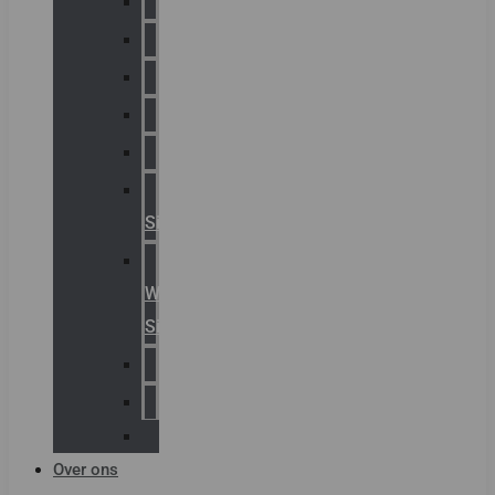
Chalmit
Palazzoli
Fellowlight
Luxon
Sirena
Klaxon
Signaling
E2S
Warning
Signals
AGRO
Hawke
Killark
Over ons