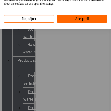
about the cookies we use open the settings.
mobility
&
No, adjust
Accept all
schermstromen
AGRO
wartels
Hawke
wartels
Productcatalogus
Productcatalogus
verlichting
Productcatalogus
wartels
Productcatalogus