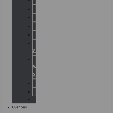
Chalmit
Palazzoli
Fellowlight
Luxon
Sirena
Klaxon
Signaling
E2S
Warning
Signals
AGRO
Hawke
Killark
Over ons