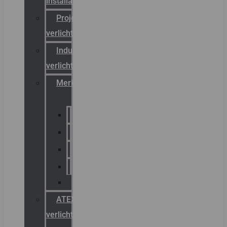
installateurs
Projectreferenties
verlichting
Industriële
verlichting
Merken
Sammode
Chalmit
Palazzoli
Fellowlight
Luxon
ATEX
verlichting