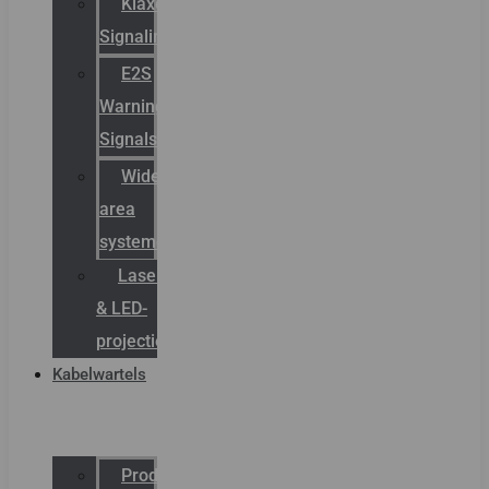
Klaxon
Signaling
E2S
Warning
Signals
Wide
area
systemen
Laserbelijning
& LED-
projectie
Kabelwartels
Productcatalogus