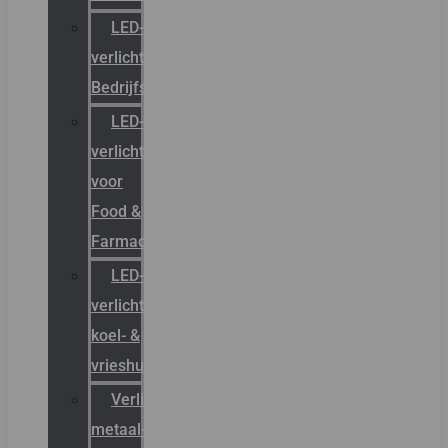
LED-
verlichting
Bedrijfshal
LED-
verlichting
voor
Food &
Farmacie
LED-
verlichting
koel- &
vrieshuizen
Verlichting
metaal-