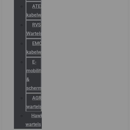
ATEX
kabelwartels
RVS
Wartels
EMC
kabelwartels
E-
mobility
&
schermstromen
AGRO
wartels
Hawke
wartels