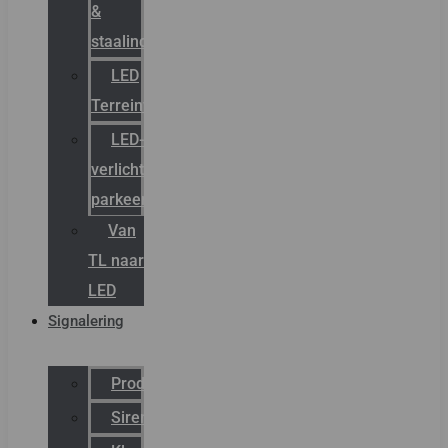
&
staalindustrie
LED
Terreinverlichting
LED-
verlichting
parkeergarage
Van
TL naar
LED
Signalering
Productcatalogus
Sirena