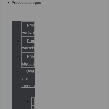
Productcatalogus
Productcatalogus
verlichting
Productcatalogus
wartels
Productcatalogus
signalering
Overzicht
alle
merken
Sammode