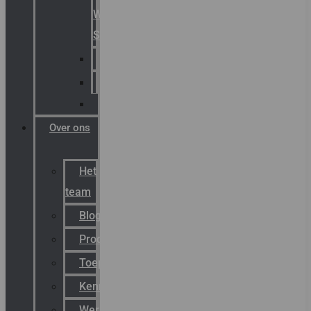
Warning
Signals
AGRO
Hawke
Killark
Over ons
Het
team
Blog
Productnieuws
Toepassingen
Kenniscentrum
Werken