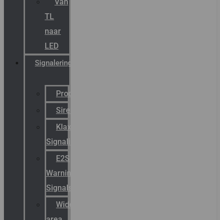
Van
TL
naar
LED
Signalering
Productcatalogus
Sirena
Klaxon
Signaling
E2S
Warning
Signals
Wide
area