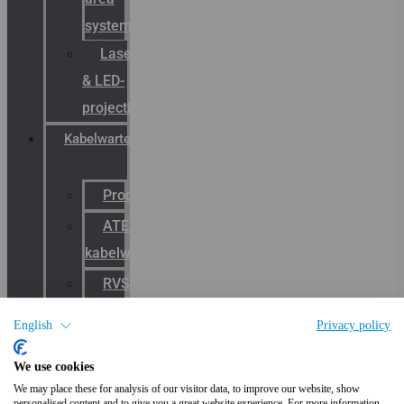
systemen
Laserbelijning
& LED-
projectie
Kabelwartels
Productcatalogus
ATEX
kabelwartels
RVS
Wartels
English
Privacy policy
EMC
We use cookies
kabelwartels
We may place these for analysis of our visitor data, to improve our website, show
E-
personalised content and to give you a great website experience. For more information