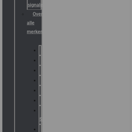
signalering
Overzicht
alle
merken
Sammode
Chalmit
Palazzoli
Fellowlight
Luxon
Sirena
Klaxon
Signaling
E2S