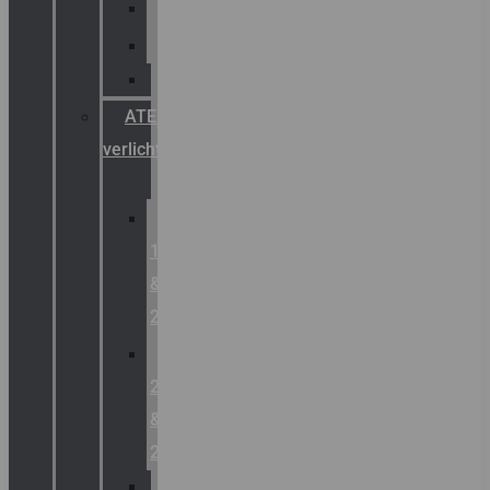
Palazzoli
Fellowlight
Luxon
ATEX
verlichting
Zone
1
&
2
Zone
21
&
22
ATEX