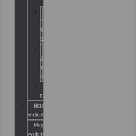
Zone
1
&
2
Zone
21
&
22
ATEX
noodverlichting
Hittebestendige
verlichting
Magazijn
verlichting