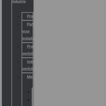
industrie
Productcatalogus
Partner
voor
installateurs
Projectreferenties
verlichting
Industriële
verlichting
Merken
Sammode
Chalmit