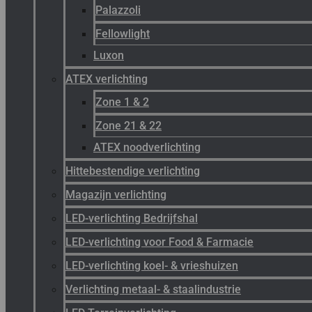
Palazzoli
Fellowlight
Luxon
ATEX verlichting
Zone 1 & 2
Zone 21 & 22
ATEX noodverlichting
Hittebestendige verlichting
Magazijn verlichting
LED-verlichting Bedrijfshal
LED-verlichting voor Food & Farmacie
LED-verlichting koel- & vrieshuizen
Verlichting metaal- & staalindustrie