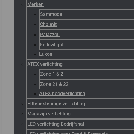
Merken
Sammode
Chalmit
Palazzoli
Fellowlight
Luxon
ATEX verlichting
Zone 1 & 2
Zone 21 & 22
ATEX noodverlichting
Hittebestendige verlichting
Magazijn verlichting
LED-verlichting Bedrijfshal