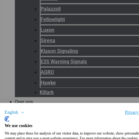
Palazzoli
Fellowlight
Luxon
Sirena
Klaxon Signaling
E2S Warning Signals
AGRO
Hawke
Killark
Over ons
Het team
English
Privacy
Blog
We use cookies
Productnieuws
We may place these for analysis of our visitor data, to improve our website, show personali
content and to give you a great website experience. For more information about the cookies