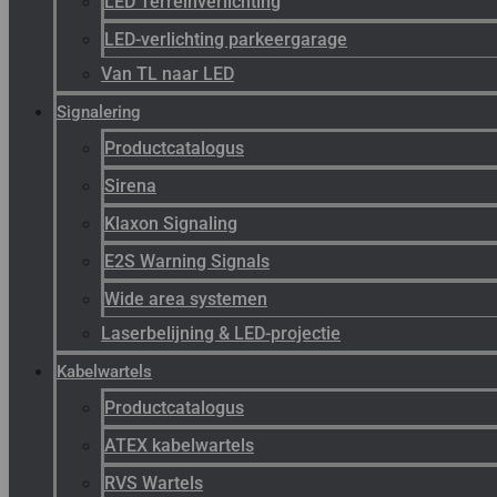
LED Terreinverlichting
LED-verlichting parkeergarage
Van TL naar LED
Signalering
Productcatalogus
Sirena
Klaxon Signaling
E2S Warning Signals
Wide area systemen
Laserbelijning & LED-projectie
Kabelwartels
Productcatalogus
ATEX kabelwartels
RVS Wartels