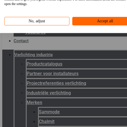
Toepassingen
open the settings.
Kenniscentrum
No, adjust
Accept all
Werken bij Gunneman
Vacatures
Contact
Verlichting industrie
Productcatalogus
Partner voor installateurs
Projectreferenties verlichting
Industriële verlichting
Merken
Sammode
Chalmit