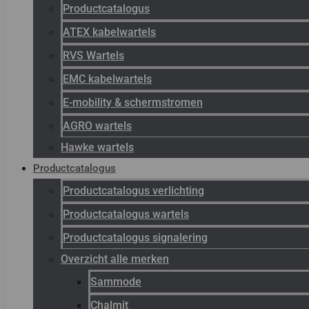
Productcatalogus
ATEX kabelwartels
RVS Wartels
EMC kabelwartels
E-mobility & schermstromen
AGRO wartels
Hawke wartels
Productcatalogus
Productcatalogus verlichting
Productcatalogus wartels
Productcatalogus signalering
Overzicht alle merken
Sammode
Chalmit