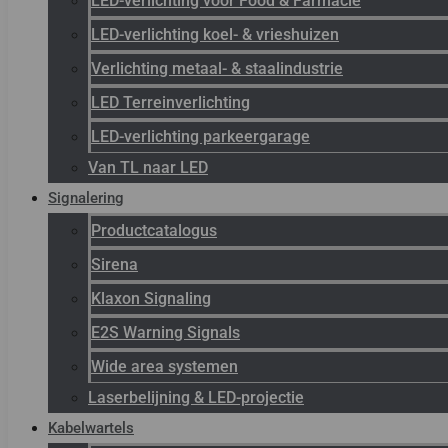
LED-verlichting voor Food & Farmacie
LED-verlichting koel- & vrieshuizen
Verlichting metaal- & staalindustrie
LED Terreinverlichting
LED-verlichting parkeergarage
Van TL naar LED
Signalering
Productcatalogus
Sirena
Klaxon Signaling
E2S Warning Signals
Wide area systemen
Laserbelijning & LED-projectie
Kabelwartels