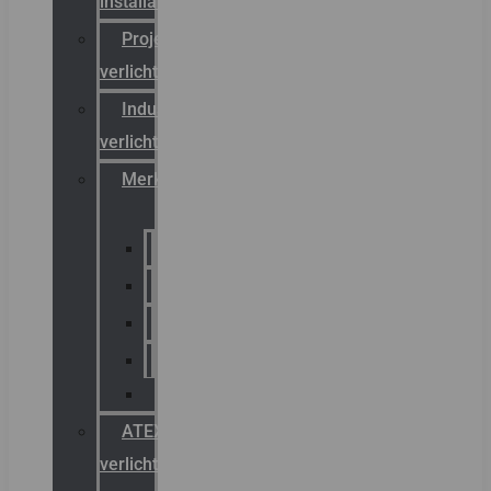
installateurs
Projectreferenties
verlichting
Industriële
verlichting
Merken
Sammode
Chalmit
Palazzoli
Fellowlight
Luxon
ATEX
verlichting