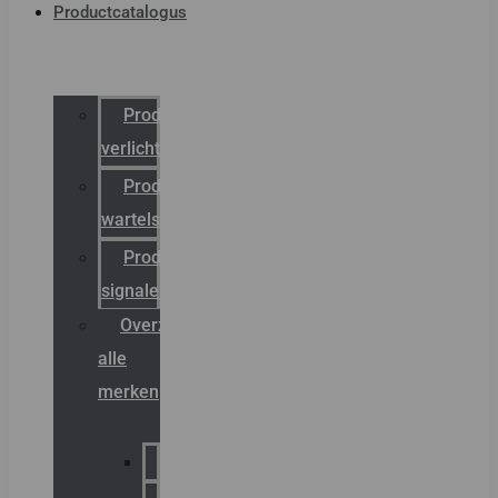
Productcatalogus
Productcatalogus
verlichting
Productcatalogus
wartels
Productcatalogus
signalering
Overzicht
alle
merken
Sammode