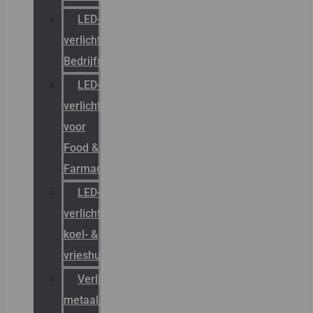
LED-
verlichting
Bedrijfshal
LED-
verlichting
voor
Food &
Farmacie
LED-
verlichting
koel- &
vrieshuizen
Verlichting
metaal-