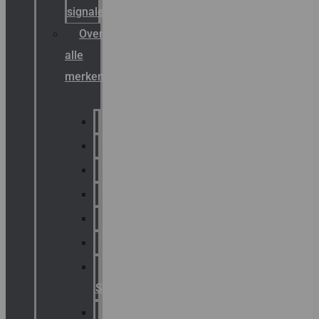
signalering
Overzicht
alle
merken
Sammode
Chalmit
Palazzoli
Fellowlight
Luxon
Sirena
Klaxon
Signaling
E2S