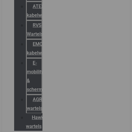
ATEX
kabelwartels
RVS
Wartels
EMC
kabelwartels
E-
mobility
&
schermstromen
AGRO
wartels
Hawke
wartels