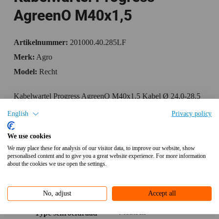
AgreenO M40x1,5
Artikelnummer:
201000.40.285LF
Merk:
Agro
Model:
Recht
Kabelwartel Progress AgreenO M40x1,5 Kabel Ø 24,0-28,5
mm (UL 27,9-28,5 mm) messing CuZn21Si3P loodvrij
English
Privacy policy
Specificaties
We use cookies
We may place these for analysis of our visitor data, to improve our website, show
Bijlagen
personalised content and to give you a great website experience. For more information
about the cookies we use open the settings.
Aanvullende informatie
No, adjust
Accept all
Metrisch
Type schroefdraad