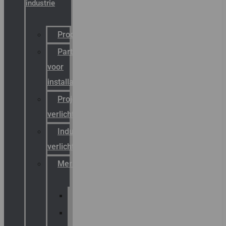
industrie
Productcatalogus
Partner
voor
installateurs
Projectreferenties
verlichting
Industriële
verlichting
Merken
Sammode
Chalmit