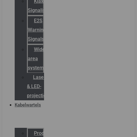
Klaxon
Signaling
E2S
Warning
Signals
Wide
area
systemen
Laserbelijning
& LED-
projectie
Kabelwartels
Productcatalogus