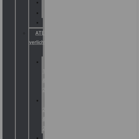
Palazzoli
Fellowlight
Luxon
ATEX
verlichting
Zone
1
&
2
Zone
21
&
22
ATEX