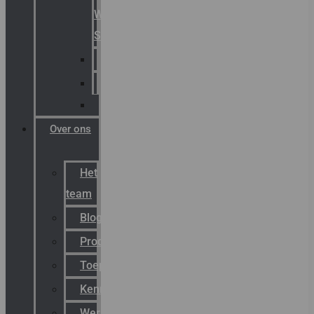
Warning
Signals
AGRO
Hawke
Killark
Over ons
Het
team
Blog
Productnieuws
Toepassingen
Kenniscentrum
Werken