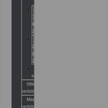
Zone
1
&
2
Zone
21
&
22
ATEX
noodverlichting
Hittebestendige
verlichting
Magazijn
verlichting