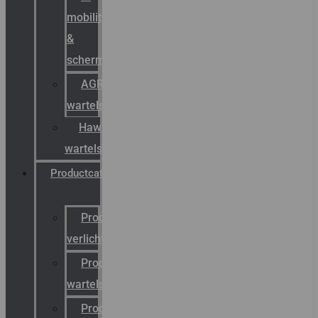
mobility
&
schermstromen
AGRO
wartels
Hawke
wartels
Productcatalogus
Productcatalogus
verlichting
Productcatalogus
wartels
Productcatalogus