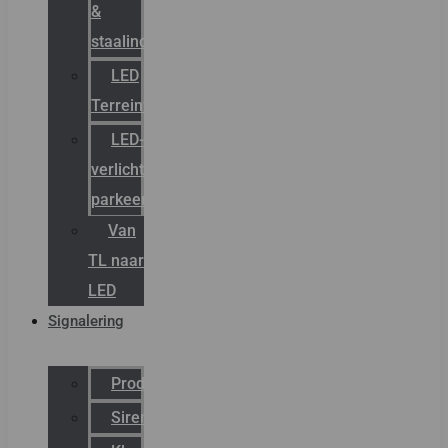
&
staalindustrie
LED
Terreinverlichting
LED-
verlichting
parkeergarage
Van
TL naar
LED
Signalering
Productcatalogus
Sirena