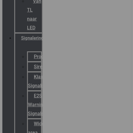
Van
TL
naar
LED
Signalering
Productcatalogus
Sirena
Klaxon
Signaling
E2S
Warning
Signals
Wide
area