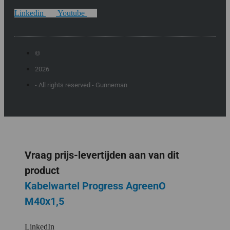
Linkedin
Youtube
©
2026
- All rights reserved - Gunneman
Vraag prijs-levertijden aan van dit
product
Kabelwartel Progress AgreenO
M40x1,5
LinkedIn