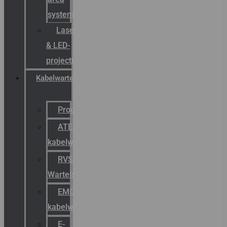
systemen
Laserbelijning
& LED-
projectie
Kabelwartels
Productcatalogus
ATEX
kabelwartels
RVS
Wartels
EMC
kabelwartels
E-