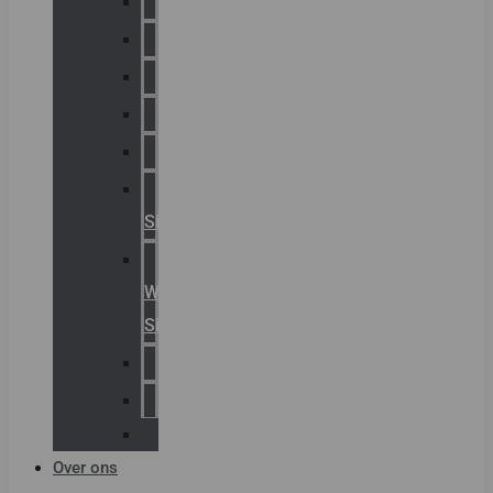
Chalmit
Palazzoli
Fellowlight
Luxon
Sirena
Klaxon
Signaling
E2S
Warning
Signals
AGRO
Hawke
Killark
Over ons