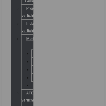
installateurs
Projectreferenties
verlichting
Industriële
verlichting
Merken
Sammode
Chalmit
Palazzoli
Fellowlight
Luxon
ATEX
verlichting