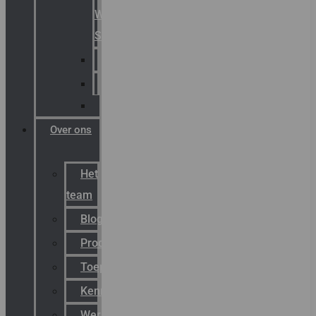
Warning
Signals
AGRO
Hawke
Killark
Over ons
Het
team
Blog
Productnieuws
Toepassingen
Kenniscentrum
Werken