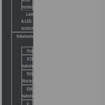
systemen
Laserbelijning
& LED-
projectie
Kabelwartels
Productcatalogus
ATEX
kabelwartels
RVS
Wartels
EMC
kabelwartels
E-