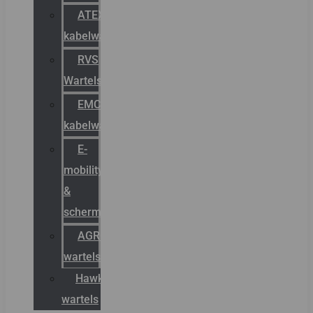
ATEX
kabelwartels
RVS
Wartels
EMC
kabelwartels
E-
mobility
&
schermstromen
AGRO
wartels
Hawke
wartels