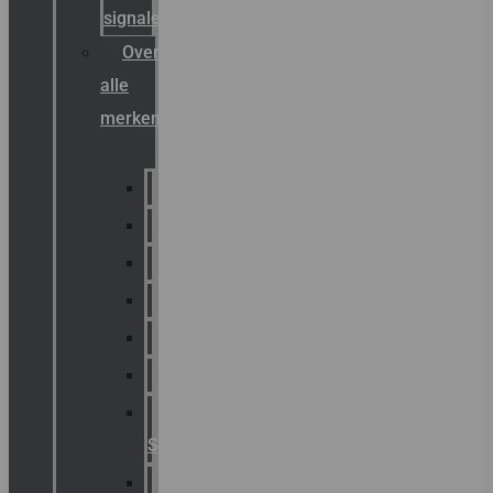
signalering
Overzicht
alle
merken
Sammode
Chalmit
Palazzoli
Fellowlight
Luxon
Sirena
Klaxon
Signaling
E2S