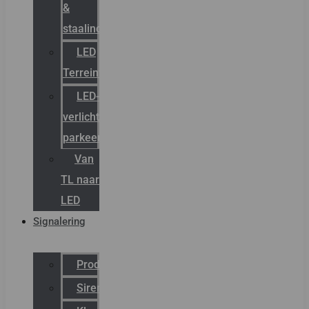
&
staalindustrie
LED
Terreinverlichting
LED-
verlichting
parkeergarage
Van
TL naar
LED
Signalering
Productcatalogus
Sirena