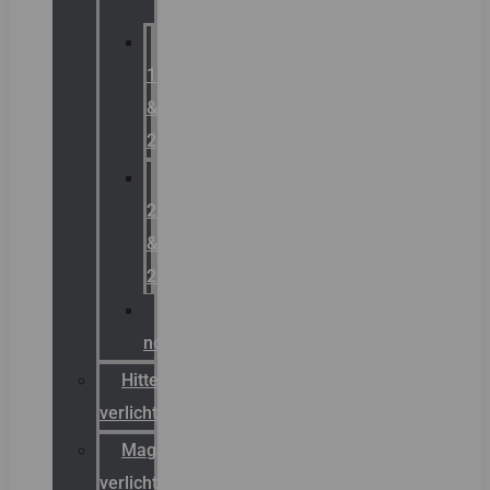
Zone
1
&
2
Zone
21
&
22
ATEX
noodverlichting
Hittebestendige
verlichting
Magazijn
verlichting