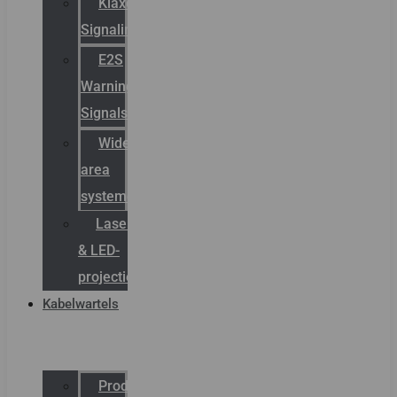
Klaxon
Signaling
E2S
Warning
Signals
Wide
area
systemen
Laserbelijning
& LED-
projectie
Kabelwartels
Productcatalogus