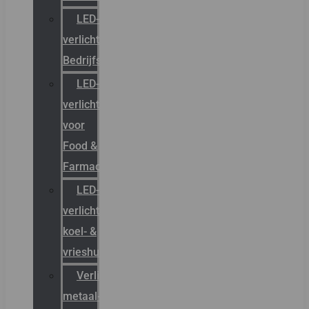
LED-
verlichting
Bedrijfshal
LED-
verlichting
voor
Food &
Farmacie
LED-
verlichting
koel- &
vrieshuizen
Verlichting
metaal-