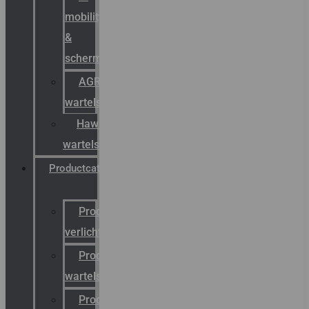
mobility
&
schermstromen
AGRO
wartels
Hawke
wartels
Productcatalogus
Productcatalogus
verlichting
Productcatalogus
wartels
Productcatalogus