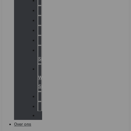
Chalmit
Palazzoli
Fellowlight
Luxon
Sirena
Klaxon
Signaling
E2S
Warning
Signals
AGRO
Hawke
Killark
Over ons