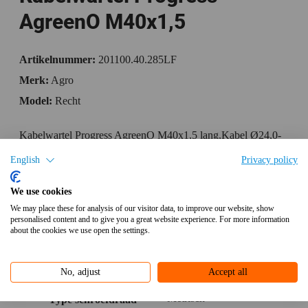
AgreenO M40x1,5
Artikelnummer:
201100.40.285LF
Merk:
Agro
Model:
Recht
Kabelwartel Progress AgreenO M40x1,5 lang,Kabel Ø24,0-
28,5mm (UL 27,9-28,5mm) messing CuZn21Si3P loodvrij
English
Privacy policy
Specificaties
We use cookies
We may place these for analysis of our visitor data, to improve our website, show
Bijlagen
personalised content and to give you a great website experience. For more information
about the cookies we use open the settings.
Aanvullende informatie
No, adjust
Accept all
Metrisch
Type schroefdraad