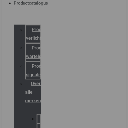
Productcatalogus
Productcatalogus
verlichting
Productcatalogus
wartels
Productcatalogus
signalering
Overzicht
alle
merken
Sammode