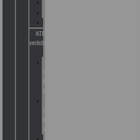
Palazzoli
Fellowlight
Luxon
ATEX
verlichting
Zone
1
&
2
Zone
21
&
22
ATEX