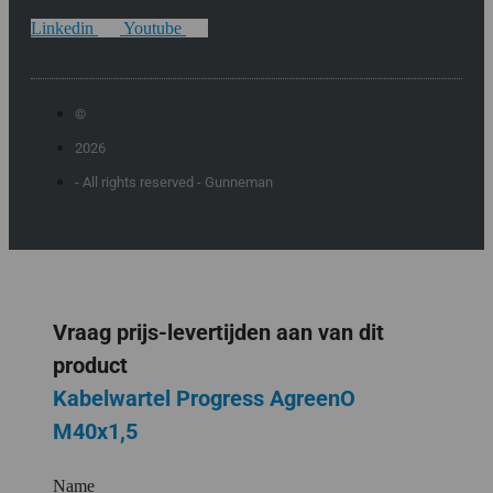
Linkedin
Youtube
©
2026
- All rights reserved - Gunneman
Vraag prijs-levertijden aan van dit
product
Kabelwartel Progress AgreenO
M40x1,5
Name