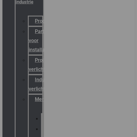
industrie
Productcatalogus
Partner
voor
installateurs
Projectreferenties
verlichting
Industriële
verlichting
Merken
Sammode
Chalmit