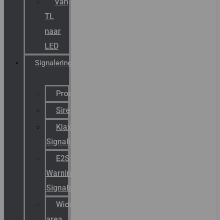
Van
TL
naar
LED
Signalering
Productcatalogus
Sirena
Klaxon
Signaling
E2S
Warning
Signals
Wide
area