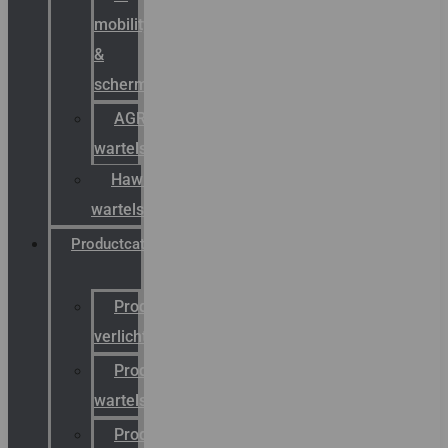
mobility
&
schermstromen
AGRO
wartels
Hawke
wartels
Productcatalogus
Productcatalogus
verlichting
Productcatalogus
wartels
Productcatalogus