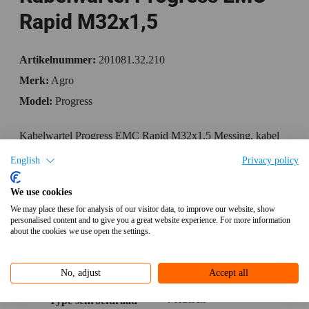
Rapid M32x1,5
Artikelnummer:
201081.32.210
Merk:
Agro
Model:
Progress
Kabelwartel Progress EMC Rapid M32x1,5 Messing, kabel
Ø 18,0-21,0 mm met contactschijf
English
Privacy policy
Specificaties
We use cookies
We may place these for analysis of our visitor data, to improve our website, show
Bijlagen
personalised content and to give you a great website experience. For more information
about the cookies we use open the settings.
Aanvullende informatie
No, adjust
Accept all
Metrisch
Type schroefdraad