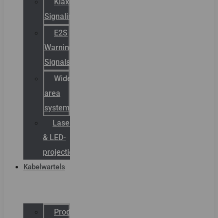
Klaxon
Signaling
E2S
Warning
Signals
Wide
area
systemen
Laserbelijning
& LED-
projectie
Kabelwartels
Productcatalogus