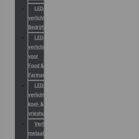
LED-
verlichting
Bedrijfshal
LED-
verlichting
voor
Food &
Farmacie
LED-
verlichting
koel- &
vrieshuizen
Verlichting
metaal-