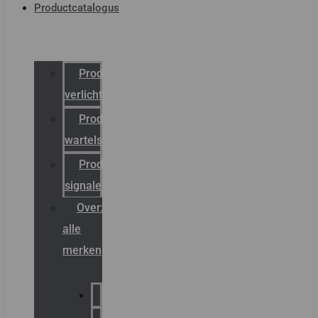
Productcatalogus
Productcatalogus
verlichting
Productcatalogus
wartels
Productcatalogus
signalering
Overzicht
alle
merken
Sammode