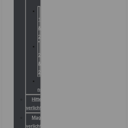
Zone
1
&
2
Zone
21
&
22
ATEX
noodverlichting
Hittebestendige
verlichting
Magazijn
verlichting