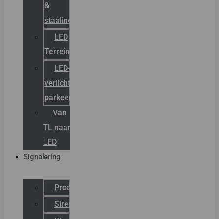
&
staalindustrie
LED
Terreinverlichting
LED-
verlichting
parkeergarage
Van
TL naar
LED
Signalering
Productcatalogus
Sirena