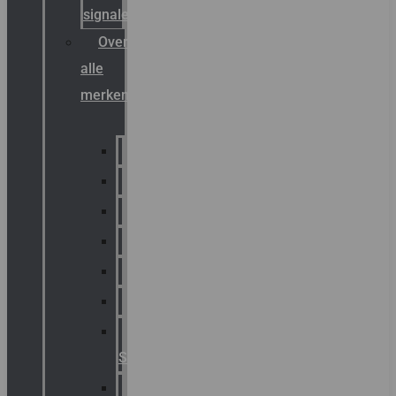
signalering
Overzicht
alle
merken
Sammode
Chalmit
Palazzoli
Fellowlight
Luxon
Sirena
Klaxon
Signaling
E2S