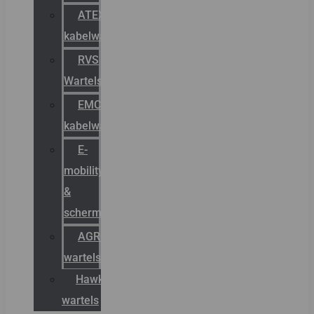
ATEX
kabelwartels
RVS
Wartels
EMC
kabelwartels
E-
mobility
&
schermstromen
AGRO
wartels
Hawke
wartels