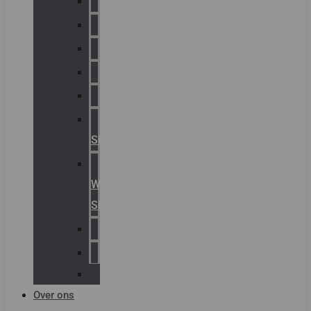
Chalmit
Palazzoli
Fellowlight
Luxon
Sirena
Klaxon
Signaling
E2S
Warning
Signals
AGRO
Hawke
Killark
Over ons