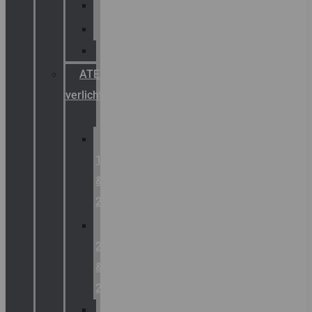
Palazzoli
Fellowlight
Luxon
ATEX
verlichting
Zone
1
&
2
Zone
21
&
22
ATEX