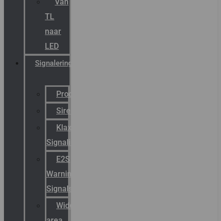
Van
TL
naar
LED
Signalering
Productcatalogus
Sirena
Klaxon
Signaling
E2S
Warning
Signals
Wide
area