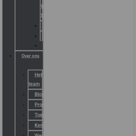
Warning
Signals
AGRO
Hawke
Killark
Over ons
Het
team
Blog
Productnieuws
Toepassingen
Kenniscentrum
Werken