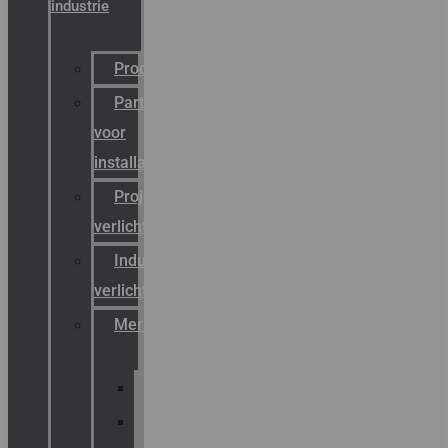
industrie
Productcatalogus
Partner
voor
installateurs
Projectreferenties
verlichting
Industriële
verlichting
Merken
Sammode
Chalmit