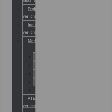
installateurs
Projectreferenties
verlichting
Industriële
verlichting
Merken
Sammode
Chalmit
Palazzoli
Fellowlight
Luxon
ATEX
verlichting