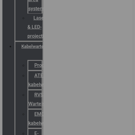
systemen
Laserbelijning
& LED-
projectie
Kabelwartels
Productcatalogus
ATEX
kabelwartels
RVS
Wartels
EMC
kabelwartels
E-