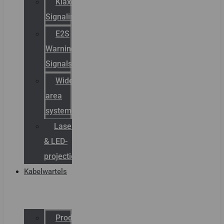
Klaxon
Signaling
E2S
Warning
Signals
Wide
area
systemen
Laserbelijning
& LED-
projectie
Kabelwartels
Productcatalogus