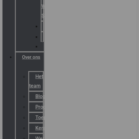
Warning
Signals
AGRO
Hawke
Killark
Over ons
Het
team
Blog
Productnieuws
Toepassingen
Kenniscentrum
Werken