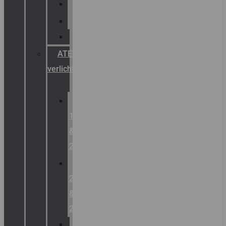
Palazzoli
Fellowlight
Luxon
ATEX
verlichting
Zone
1
&
2
Zone
21
&
22
ATEX