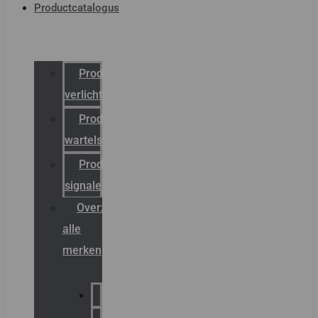
Productcatalogus
Productcatalogus
verlichting
Productcatalogus
wartels
Productcatalogus
signalering
Overzicht
alle
merken
Sammode