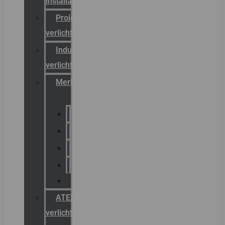
installateurs
Projectreferenties
verlichting
Industriële
verlichting
Merken
Sammode
Chalmit
Palazzoli
Fellowlight
Luxon
ATEX
verlichting