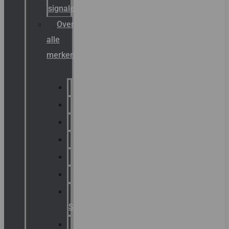
signalering
Overzicht
alle
merken
Sammode
Chalmit
Palazzoli
Fellowlight
Luxon
Sirena
Klaxon
Signaling
E2S