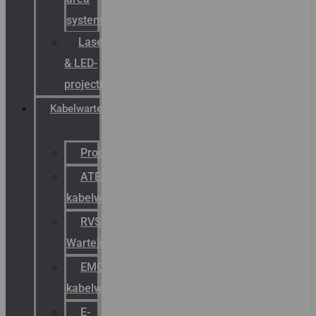
systemen
Laserbelijning
& LED-
projectie
Kabelwartels
Productcatalogus
ATEX
kabelwartels
RVS
Wartels
EMC
kabelwartels
E-