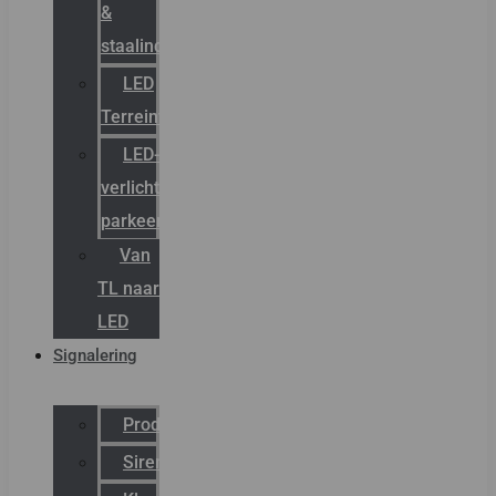
&
staalindustrie
LED
Terreinverlichting
LED-
verlichting
parkeergarage
Van
TL naar
LED
Signalering
Productcatalogus
Sirena