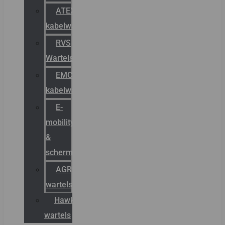
ATEX
kabelwartels
RVS
Wartels
EMC
kabelwartels
E-
mobility
&
schermstromen
AGRO
wartels
Hawke
wartels