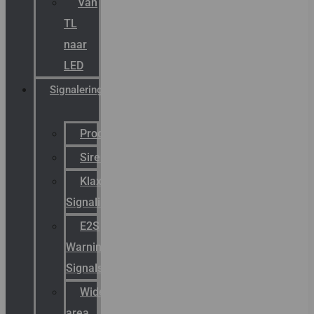
Van
TL
naar
LED
Signalering
Productcatalogus
Sirena
Klaxon
Signaling
E2S
Warning
Signals
Wide
area