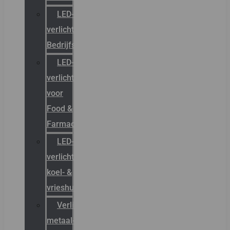
LED-
verlichting
Bedrijfshal
LED-
verlichting
voor
Food &
Farmacie
LED-
verlichting
koel- &
vrieshuizen
Verlichting
metaal-