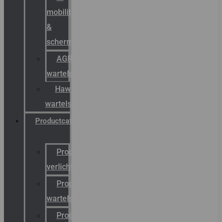
mobility
&
schermstromen
AGRO
wartels
Hawke
wartels
Productcatalogus
Productcatalogus
verlichting
Productcatalogus
wartels
Productcatalogus