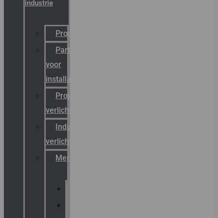
industrie
Productcatalogus
Partner
voor
installateurs
Projectreferenties
verlichting
Industriële
verlichting
Merken
Sammode
Chalmit