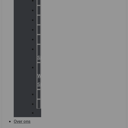
Chalmit
Palazzoli
Fellowlight
Luxon
Sirena
Klaxon
Signaling
E2S
Warning
Signals
AGRO
Hawke
Killark
Over ons