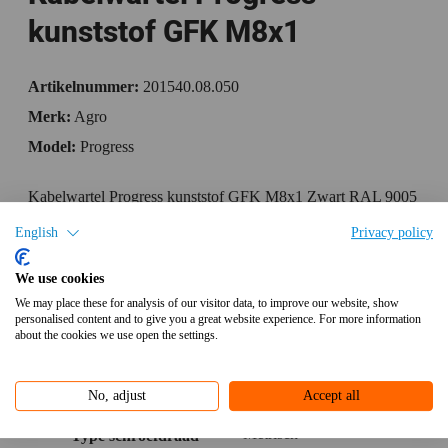
kunststof GFK M8x1
Artikelnummer:
201540.08.050
Merk:
Agro
Model:
Progress
Kabelwartel Progress kunststof GFK M8x1 Zwart RAL 9005
kabel Ø 3,5-5mm
English
Privacy policy
Specificaties
We use cookies
We may place these for analysis of our visitor data, to improve our website, show
Bijlagen
personalised content and to give you a great website experience. For more information
about the cookies we use open the settings.
Aanvullende informatie
No, adjust
Accept all
Metrisch
Type schroefdraad