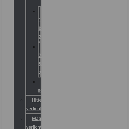
Zone
1
&
2
Zone
21
&
22
ATEX
noodverlichting
Hittebestendige
verlichting
Magazijn
verlichting