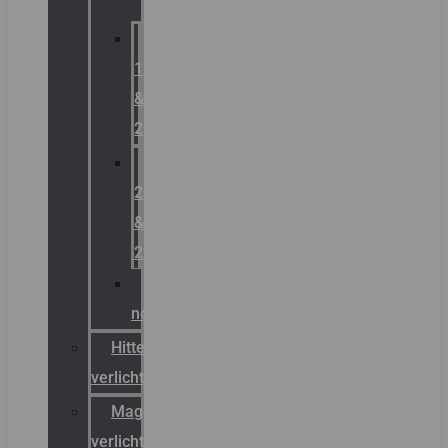
Zone
1
&
2
Zone
21
&
22
ATEX
noodverlichting
Hittebestendige
verlichting
Magazijn
verlichting