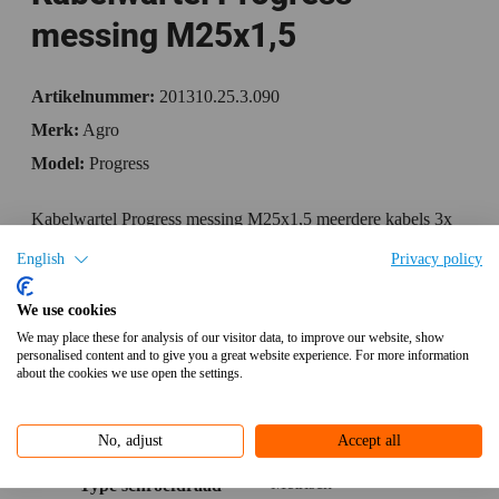
messing M25x1,5
Artikelnummer:
201310.25.3.090
Merk:
Agro
Model:
Progress
Kabelwartel Progress messing M25x1,5 meerdere kabels 3x
Ø6,8-9,0mm
English
Privacy policy
Specificaties
We use cookies
We may place these for analysis of our visitor data, to improve our website, show
Bijlagen
personalised content and to give you a great website experience. For more information
about the cookies we use open the settings.
Aanvullende informatie
No, adjust
Accept all
Metrisch
Type schroefdraad