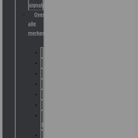
signalering
Overzicht
alle
merken
Sammode
Chalmit
Palazzoli
Fellowlight
Luxon
Sirena
Klaxon
Signaling
E2S