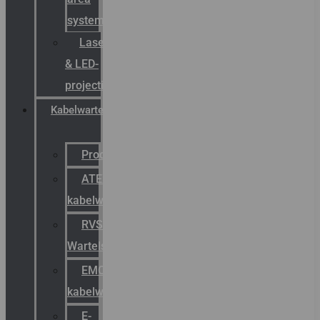
systemen
Laserbelijning
& LED-
projectie
Kabelwartels
Productcatalogus
ATEX
kabelwartels
RVS
Wartels
EMC
kabelwartels
E-