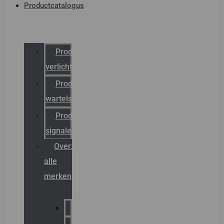
Productcatalogus
Productcatalogus
verlichting
Productcatalogus
wartels
Productcatalogus
signalering
Overzicht
alle
merken
Sammode