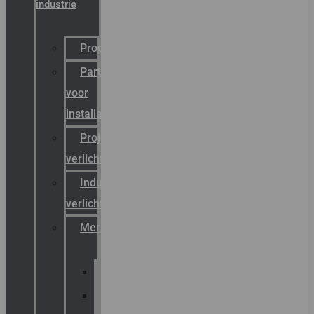
industrie
Productcatalogus
Partner
voor
installateurs
Projectreferenties
verlichting
Industriële
verlichting
Merken
Sammode
Chalmit