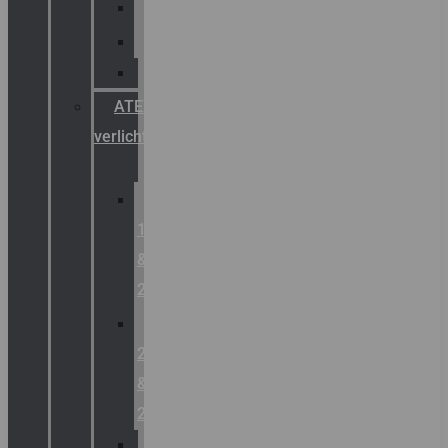
Palazzoli
Fellowlight
Luxon
ATEX
verlichting
Zone
1
&
2
Zone
21
&
22
ATEX