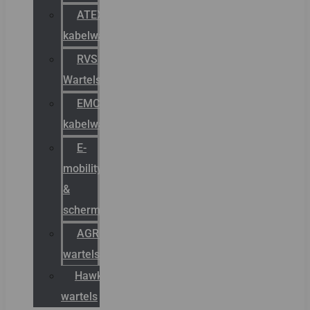
ATEX
kabelwartels
RVS
Wartels
EMC
kabelwartels
E-
mobility
&
schermstromen
AGRO
wartels
Hawke
wartels