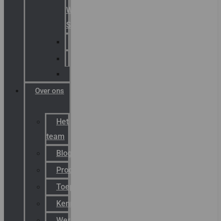
Warning
Signals
AGRO
Hawke
Killark
Over ons
Het
team
Blog
Productnieuws
Toepassingen
Kenniscentrum
Werken