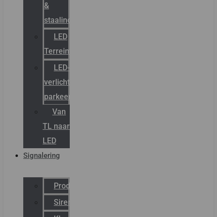
&
staalindustrie
LED
Terreinverlichting
LED-
verlichting
parkeergarage
Van
TL naar
LED
Signalering
Productcatalogus
Sirena