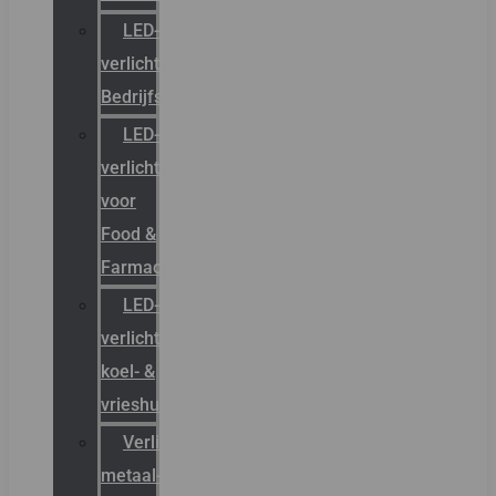
LED-
verlichting
Bedrijfshal
LED-
verlichting
voor
Food &
Farmacie
LED-
verlichting
koel- &
vrieshuizen
Verlichting
metaal-