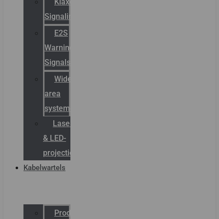
Klaxon
Signaling
E2S
Warning
Signals
Wide
area
systemen
Laserbelijning
& LED-
projectie
Kabelwartels
Productcatalogus