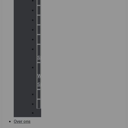
Chalmit
Palazzoli
Fellowlight
Luxon
Sirena
Klaxon
Signaling
E2S
Warning
Signals
AGRO
Hawke
Killark
Over ons