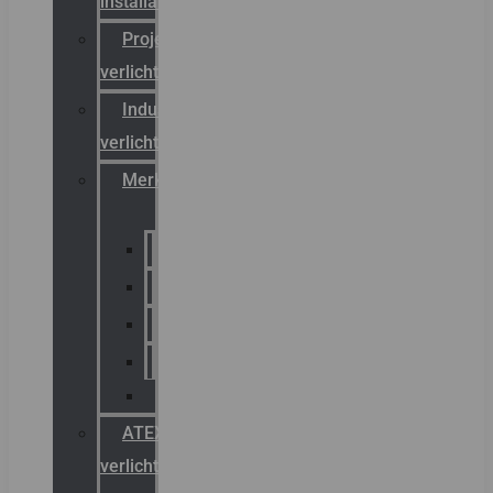
installateurs
Projectreferenties
verlichting
Industriële
verlichting
Merken
Sammode
Chalmit
Palazzoli
Fellowlight
Luxon
ATEX
verlichting