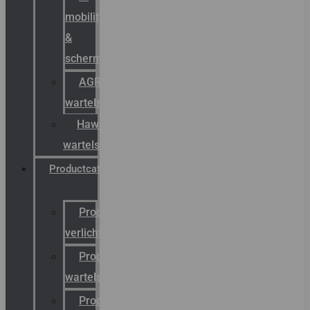
mobility
&
schermstromen
AGRO
wartels
Hawke
wartels
Productcatalogus
Productcatalogus
verlichting
Productcatalogus
wartels
Productcatalogus