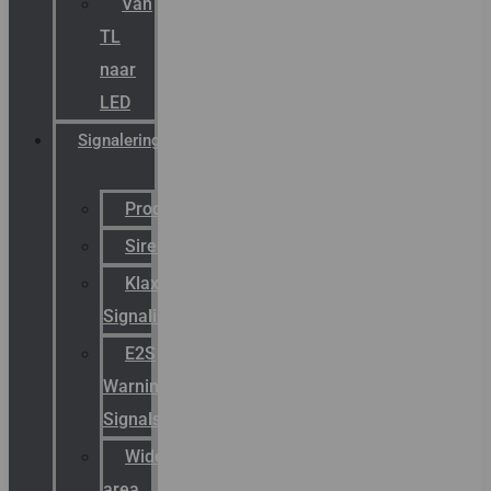
Van
TL
naar
LED
Signalering
Productcatalogus
Sirena
Klaxon
Signaling
E2S
Warning
Signals
Wide
area