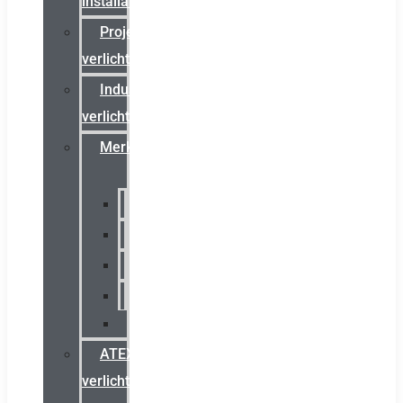
installateurs
Projectreferenties
verlichting
Industriële
verlichting
Merken
Sammode
Chalmit
Palazzoli
Fellowlight
Luxon
ATEX
verlichting