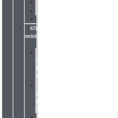
Palazzoli
Fellowlight
Luxon
ATEX
verlichting
Zone
1
&
2
Zone
21
&
22
ATEX