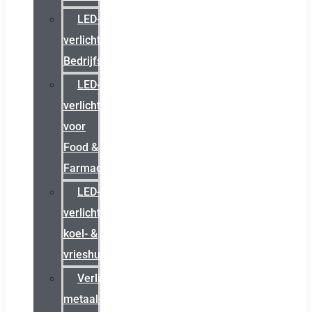
LED-
verlichting
Bedrijfshal
LED-
verlichting
voor
Food &
Farmacie
LED-
verlichting
koel- &
vrieshuizen
Verlichting
metaal-