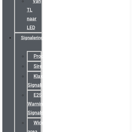
Van
TL
naar
LED
Signalering
Productcatalogus
Sirena
Klaxon
Signaling
E2S
Warning
Signals
Wide
area