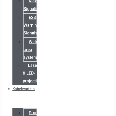
Klaxon
Signaling
E2S
Warning
Signals
Wide
area
systemen
Laserbelijning
& LED-
projectie
Kabelwartels
Productcatalogus