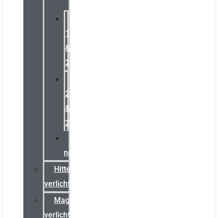
Zone
1
&
2
Zone
21
&
22
ATEX
noodverlichting
Hittebestendige
verlichting
Magazijn
verlichting