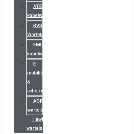
ATEX
kabelwartels
RVS
Wartels
EMC
kabelwartels
E-
mobility
&
schermstromen
AGRO
wartels
Hawke
wartels