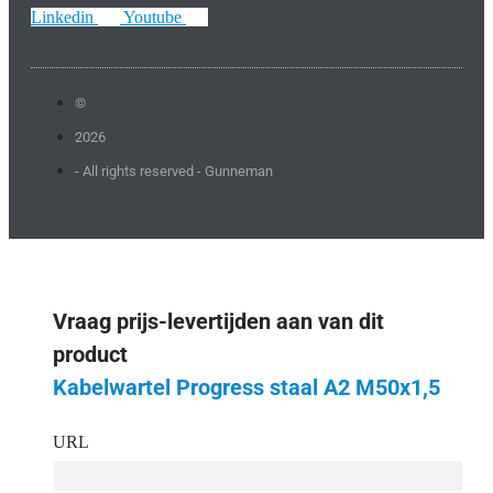
Linkedin
Youtube
©
2026
- All rights reserved - Gunneman
Vraag prijs-levertijden aan van dit
product
Kabelwartel Progress staal A2 M50x1,5
URL