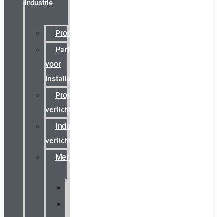
industrie
Productcatalogus
Partner
voor
installateurs
Projectreferenties
verlichting
Industriële
verlichting
Merken
Sammode
Chalmit