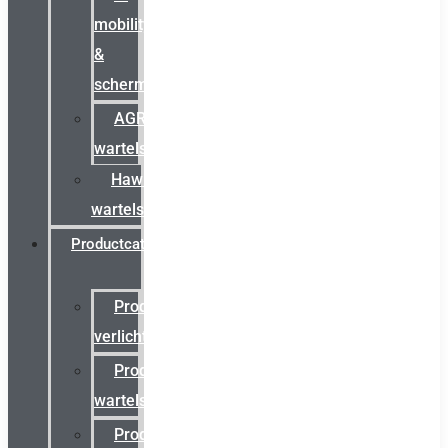
mobility
&
schermstromen
AGRO
wartels
Hawke
wartels
Productcatalogus
Productcatalogus
verlichting
Productcatalogus
wartels
Productcatalogus