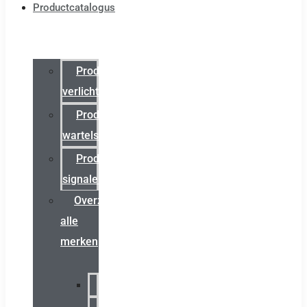
Productcatalogus
Productcatalogus
verlichting
Productcatalogus
wartels
Productcatalogus
signalering
Overzicht
alle
merken
Sammode