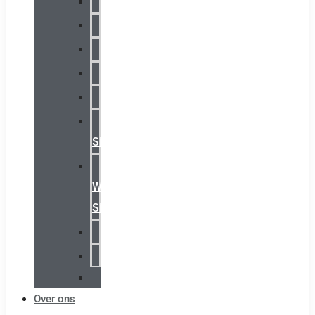
Chalmit
Palazzoli
Fellowlight
Luxon
Sirena
Klaxon
Signaling
E2S
Warning
Signals
AGRO
Hawke
Killark
Over ons