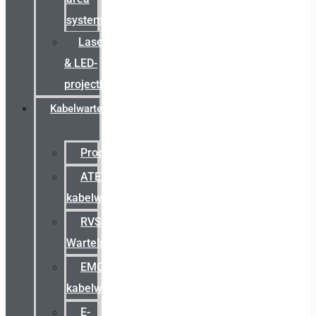
systemen
Laserbelijning
& LED-
projectie
Kabelwartels
Productcatalogus
ATEX
kabelwartels
RVS
Wartels
EMC
kabelwartels
E-