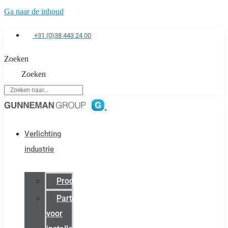
Ga naar de inhoud
+31 (0)38 443 24 00
Zoeken
Zoeken
Verlichting
industrie
Productcatalogus
Partner
voor