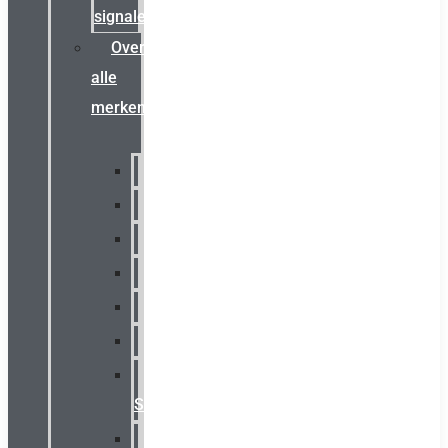
signalering
Overzicht
alle
merken
Sammode
Chalmit
Palazzoli
Fellowlight
Luxon
Sirena
Klaxon
Signaling
E2S