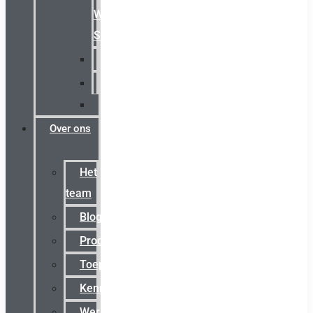
Warning
Signals
AGRO
Hawke
Killark
Over ons
Het
team
Blog
Productnieuws
Toepassingen
Kenniscentrum
Werken