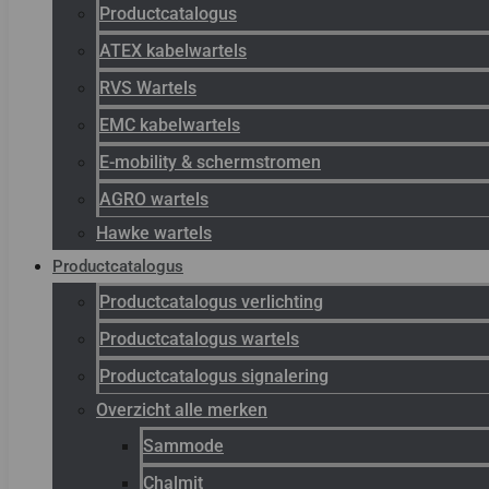
Productcatalogus
ATEX kabelwartels
RVS Wartels
EMC kabelwartels
E-mobility & schermstromen
AGRO wartels
Hawke wartels
Productcatalogus
Productcatalogus verlichting
Productcatalogus wartels
Productcatalogus signalering
Overzicht alle merken
Sammode
Chalmit