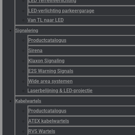
LED Terreinverlichting
LED-verlichting parkeergarage
Van TL naar LED
Signalering
Productcatalogus
Sirena
Klaxon Signaling
E2S Warning Signals
Wide area systemen
Laserbelijning & LED-projectie
Kabelwartels
Productcatalogus
ATEX kabelwartels
RVS Wartels