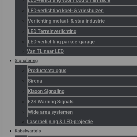
LED-verlichting voor Food & Farmacie
LED-verlichting koel- & vrieshuizen
Verlichting metaal- & staalindustrie
LED Terreinverlichting
LED-verlichting parkeergarage
Van TL naar LED
Signalering
Productcatalogus
Sirena
Klaxon Signaling
E2S Warning Signals
Wide area systemen
Laserbelijning & LED-projectie
Kabelwartels