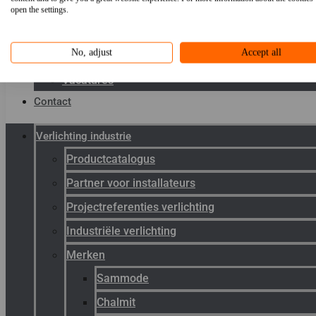
Toepassingen
open the settings.
Kenniscentrum
No, adjust
Accept all
Werken bij Gunneman
Vacatures
Contact
Verlichting industrie
Productcatalogus
Partner voor installateurs
Projectreferenties verlichting
Industriële verlichting
Merken
Sammode
Chalmit