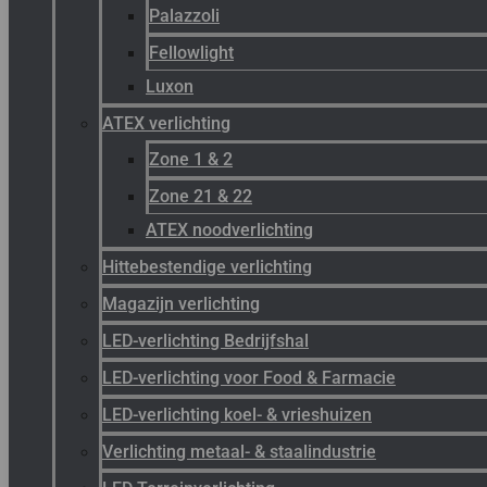
Palazzoli
Fellowlight
Luxon
ATEX verlichting
Zone 1 & 2
Zone 21 & 22
ATEX noodverlichting
Hittebestendige verlichting
Magazijn verlichting
LED-verlichting Bedrijfshal
LED-verlichting voor Food & Farmacie
LED-verlichting koel- & vrieshuizen
Verlichting metaal- & staalindustrie