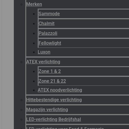
Merken
Sammode
Chalmit
Palazzoli
Fellowlight
Luxon
ATEX verlichting
Zone 1 & 2
Zone 21 & 22
ATEX noodverlichting
Hittebestendige verlichting
Magazijn verlichting
LED-verlichting Bedrijfshal