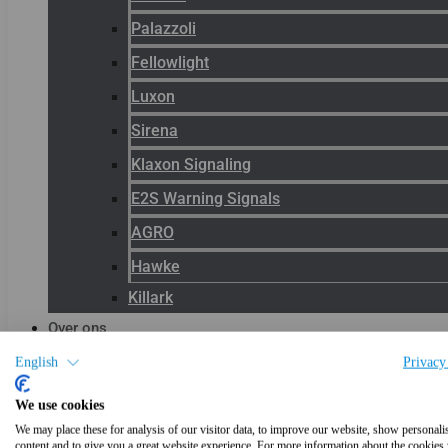
Palazzoli
Fellowlight
Luxon
Sirena
Klaxon Signaling
E2S Warning Signals
AGRO
Hawke
Killark
Over ons
Het team
English
Privacy
Blog
We use cookies
Productnieuws
We may place these for analysis of our visitor data, to improve our website, show personali
content and to give you a great website experience. For more information about the cookies