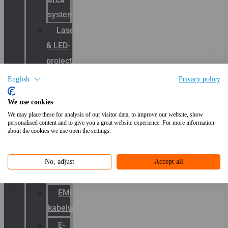
systemen
Laserbelijning
& LED-
projectie
Kabelwartels
English
Privacy policy
We use cookies
Productcatalogus
We may place these for analysis of our visitor data, to improve our website, show
personalised content and to give you a great website experience. For more information
ATEX
about the cookies we use open the settings.
kabelwartels
RVS
No, adjust
Accept all
Wartels
EMC
kabelwartels
E-