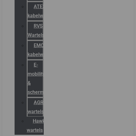
ATEX
kabelwartels
RVS
Wartels
EMC
kabelwartels
E-
mobility
&
schermstromen
AGRO
wartels
Hawke
wartels