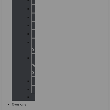
Chalmit
Palazzoli
Fellowlight
Luxon
Sirena
Klaxon
Signaling
E2S
Warning
Signals
AGRO
Hawke
Killark
Over ons