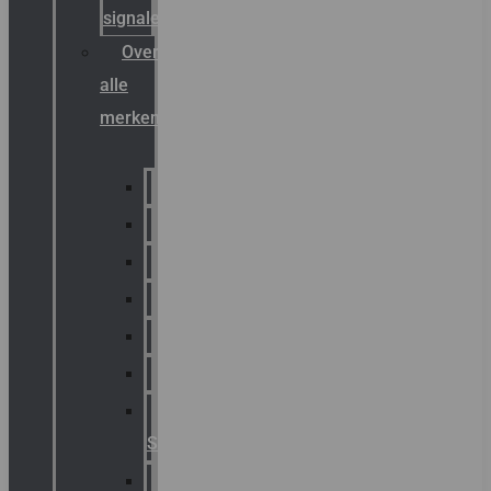
signalering
Overzicht
alle
merken
Sammode
Chalmit
Palazzoli
Fellowlight
Luxon
Sirena
Klaxon
Signaling
E2S