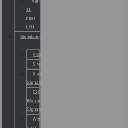
Van
TL
naar
LED
Signalering
Productcatalogus
Sirena
Klaxon
Signaling
E2S
Warning
Signals
Wide
area