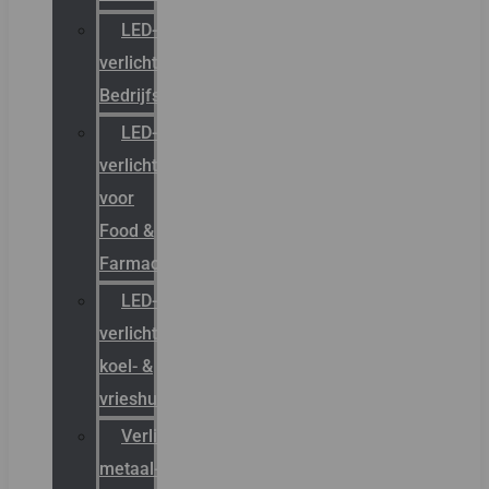
LED-
verlichting
Bedrijfshal
LED-
verlichting
voor
Food &
Farmacie
LED-
verlichting
koel- &
vrieshuizen
Verlichting
metaal-