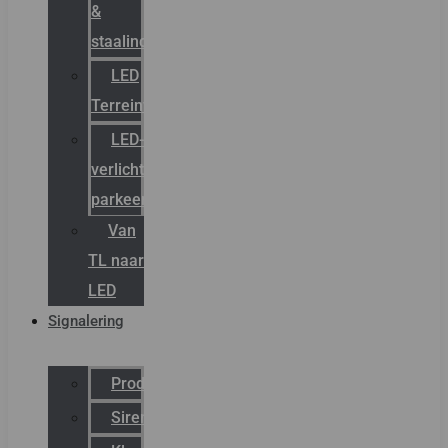
&
staalindustrie
LED
Terreinverlichting
LED-
verlichting
parkeergarage
Van
TL naar
LED
Signalering
Productcatalogus
Sirena