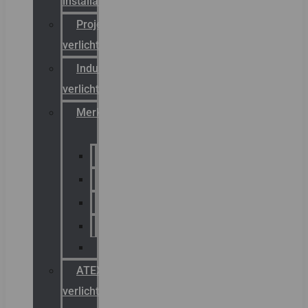
installateurs
Projectreferenties
verlichting
Industriële
verlichting
Merken
Sammode
Chalmit
Palazzoli
Fellowlight
Luxon
ATEX
verlichting