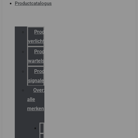
Productcatalogus
Productcatalogus
verlichting
Productcatalogus
wartels
Productcatalogus
signalering
Overzicht
alle
merken
Sammode