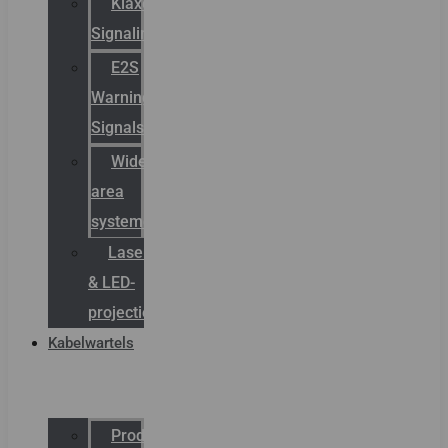
Klaxon
Signaling
E2S
Warning
Signals
Wide
area
systemen
Laserbelijning
& LED-
projectie
Kabelwartels
Productcatalogus