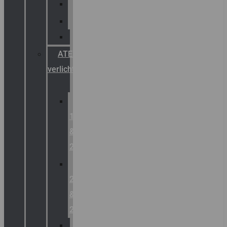
Palazzoli
Fellowlight
Luxon
ATEX
verlichting
Zone
1
&
2
Zone
21
&
22
ATEX