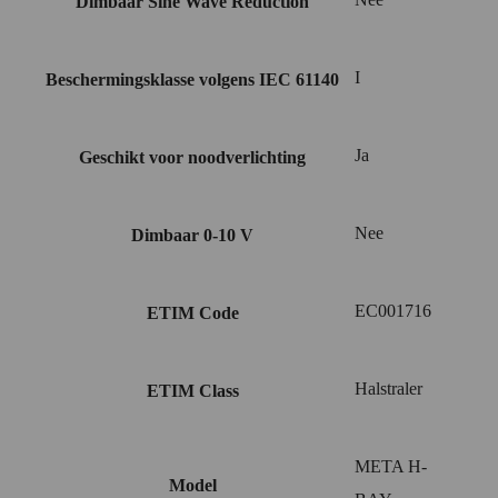
Dimbaar Sine Wave Reduction
I
Beschermingsklasse volgens IEC 61140
Ja
Geschikt voor noodverlichting
Nee
Dimbaar 0-10 V
EC001716
ETIM Code
Halstraler
ETIM Class
META H-
Model