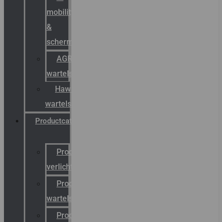
mobility
&
schermstromen
AGRO
wartels
Hawke
wartels
Productcatalogus
Productcatalogus
verlichting
Productcatalogus
wartels
Productcatalogus