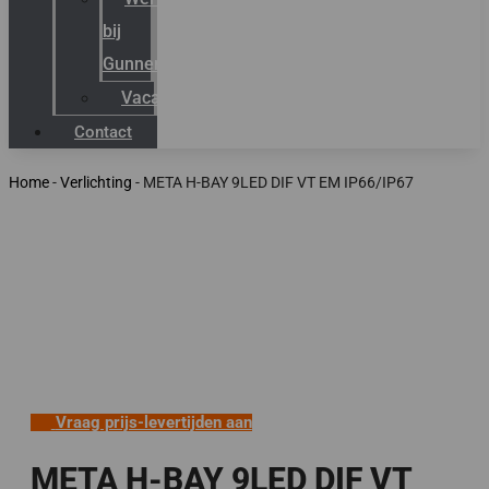
bij
Gunneman
Vacatures
Contact
Home
-
Verlichting
-
META H-BAY 9LED DIF VT EM IP66/IP67
Vraag prijs-levertijden aan
META H-BAY 9LED DIF VT