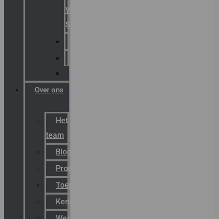
Warning
Signals
AGRO
Hawke
Killark
Over ons
Het
team
Blog
Productnieuws
Toepassingen
Kenniscentrum
Werken