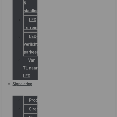
&
staalindustrie
LED
Terreinverlichting
LED-
verlichting
parkeergarage
Van
TL naar
LED
Signalering
Productcatalogus
Sirena