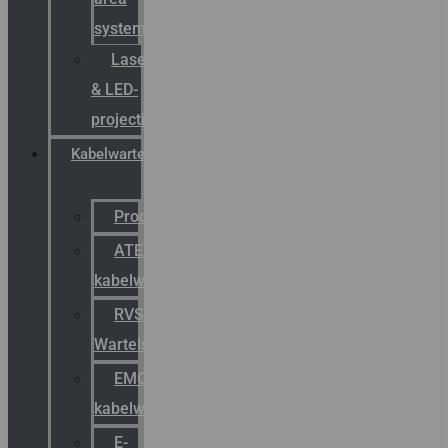
systemen
Laserbelijning
& LED-
projectie
Kabelwartels
Productcatalogus
ATEX
kabelwartels
RVS
Wartels
EMC
kabelwartels
E-