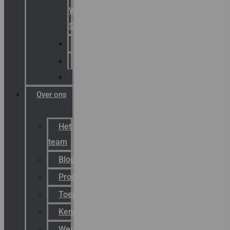
Warning
Signals
AGRO
Hawke
Killark
Over ons
Het
team
Blog
Productnieuws
Toepassingen
Kenniscentrum
Werken