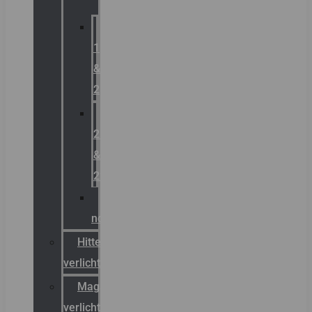
Zone
1
&
2
Zone
21
&
22
ATEX
noodverlichting
Hittebestendige
verlichting
Magazijn
verlichting