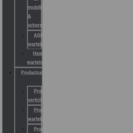
mobility
&
schermstromen
AGRO
wartels
Hawke
wartels
Productcatalogus
Productcatalogus
verlichting
Productcatalogus
wartels
Productcatalogus