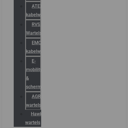
ATEX
kabelwartels
RVS
Wartels
EMC
kabelwartels
E-
mobility
&
schermstromen
AGRO
wartels
Hawke
wartels