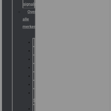
signalering
Overzicht
alle
merken
Sammode
Chalmit
Palazzoli
Fellowlight
Luxon
Sirena
Klaxon
Signaling
E2S