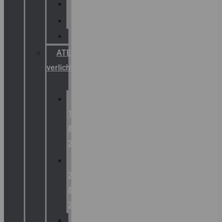
Palazzoli
Fellowlight
Luxon
ATEX
verlichting
Zone
1
&
2
Zone
21
&
22
ATEX