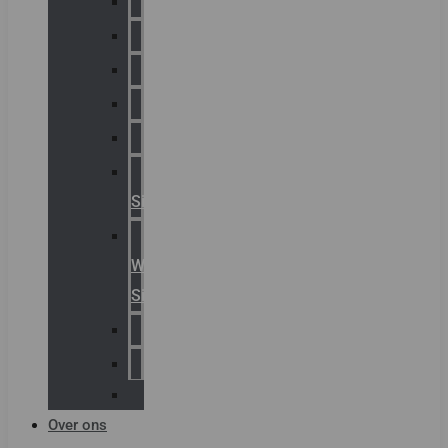
Chalmit
Palazzoli
Fellowlight
Luxon
Sirena
Klaxon
Signaling
E2S
Warning
Signals
AGRO
Hawke
Killark
Over ons