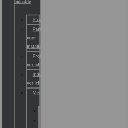
industrie
Productcatalogus
Partner
voor
installateurs
Projectreferenties
verlichting
Industriële
verlichting
Merken
Sammode
Chalmit