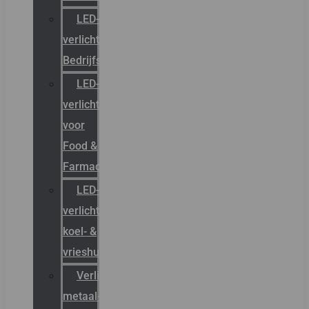
LED-
verlichting
Bedrijfshal
LED-
verlichting
voor
Food &
Farmacie
LED-
verlichting
koel- &
vrieshuizen
Verlichting
metaal-