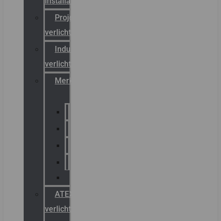
installateurs
Projectreferenties
verlichting
Industriële
verlichting
Merken
Sammode
Chalmit
Palazzoli
Fellowlight
Luxon
ATEX
verlichting