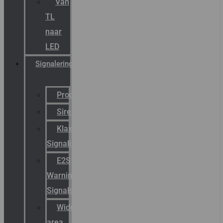
Van
TL
naar
LED
Signalering
Productcatalogus
Sirena
Klaxon
Signaling
E2S
Warning
Signals
Wide
area