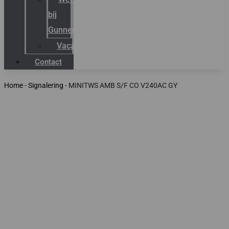
bij
Gunneman
Vacatures
Contact
Home
-
Signalering
-
MINITWS AMB S/F CO V240AC GY