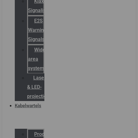
Klaxon
Signaling
E2S
Warning
Signals
Wide
area
systemen
Laserbelijning
& LED-
projectie
Kabelwartels
Productcatalogus