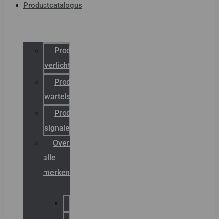
Productcatalogus
Productcatalogus
verlichting
Productcatalogus
wartels
Productcatalogus
signalering
Overzicht
alle
merken
Sammode