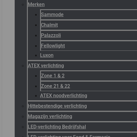
Merken
Sammode
Chalmit
Palazzoli
Fellowlight
Luxon
ATEX verlichting
Zone 1 & 2
Zone 21 & 22
ATEX noodverlichting
Hittebestendige verlichting
Magazijn verlichting
LED-verlichting Bedrijfshal