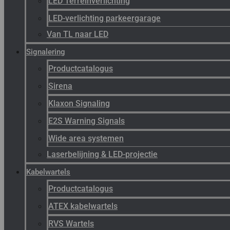
LED Terreinverlichting
LED-verlichting parkeergarage
Van TL naar LED
Signalering
Productcatalogus
Sirena
Klaxon Signaling
E2S Warning Signals
Wide area systemen
Laserbelijning & LED-projectie
Kabelwartels
Productcatalogus
ATEX kabelwartels
RVS Wartels