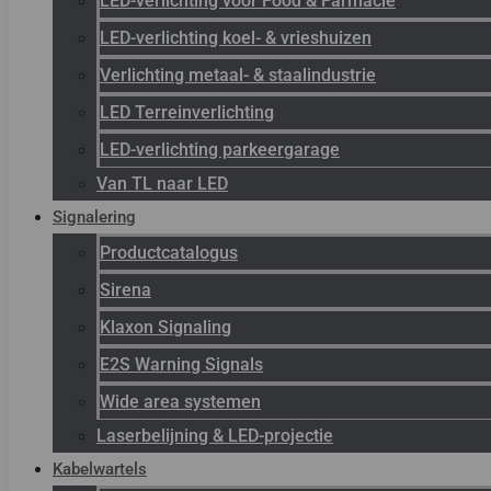
LED-verlichting voor Food & Farmacie
LED-verlichting koel- & vrieshuizen
Verlichting metaal- & staalindustrie
LED Terreinverlichting
LED-verlichting parkeergarage
Van TL naar LED
Signalering
Productcatalogus
Sirena
Klaxon Signaling
E2S Warning Signals
Wide area systemen
Laserbelijning & LED-projectie
Kabelwartels