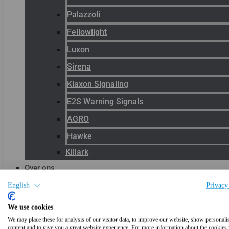
Palazzoli
Fellowlight
Luxon
Sirena
Klaxon Signaling
E2S Warning Signals
AGRO
Hawke
Killark
Over ons
Het team
English
Privacy
Blog
We use cookies
Productnieuws
We may place these for analysis of our visitor data, to improve our website, show personali
content and to give you a great website experience. For more information about the cookies