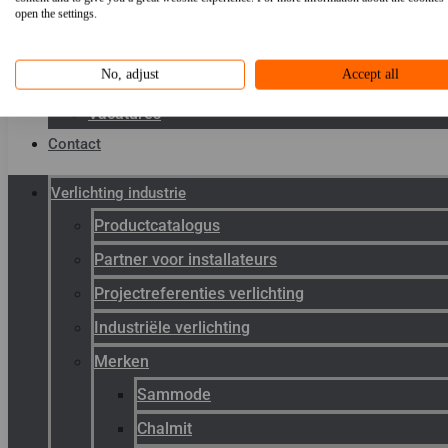
Toepassingen
open the settings.
Kenniscentrum
No, adjust
Accept all
Werken bij Gunneman
Vacatures
Contact
Verlichting industrie
Productcatalogus
Partner voor installateurs
Projectreferenties verlichting
Industriële verlichting
Merken
Sammode
Chalmit