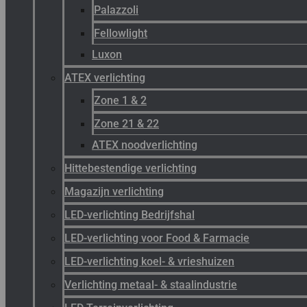
Palazzoli
Fellowlight
Luxon
ATEX verlichting
Zone 1 & 2
Zone 21 & 22
ATEX noodverlichting
Hittebestendige verlichting
Magazijn verlichting
LED-verlichting Bedrijfshal
LED-verlichting voor Food & Farmacie
LED-verlichting koel- & vrieshuizen
Verlichting metaal- & staalindustrie