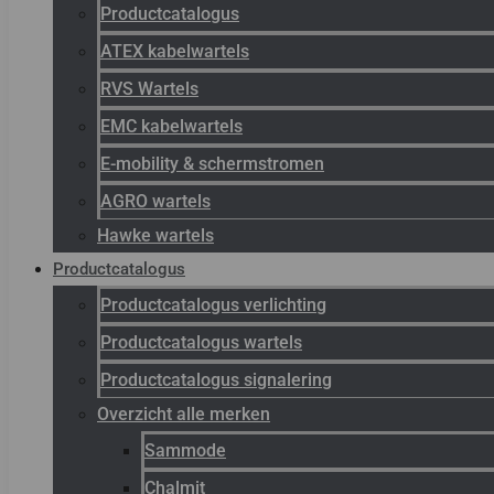
Productcatalogus
ATEX kabelwartels
RVS Wartels
EMC kabelwartels
E-mobility & schermstromen
AGRO wartels
Hawke wartels
Productcatalogus
Productcatalogus verlichting
Productcatalogus wartels
Productcatalogus signalering
Overzicht alle merken
Sammode
Chalmit