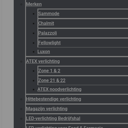
Merken
Sammode
Chalmit
Palazzoli
Fellowlight
Luxon
ATEX verlichting
Zone 1 & 2
Zone 21 & 22
ATEX noodverlichting
Hittebestendige verlichting
Magazijn verlichting
LED-verlichting Bedrijfshal