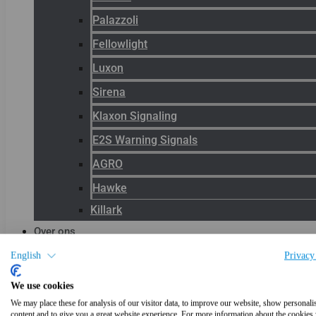
Palazzoli
Fellowlight
Luxon
Sirena
Klaxon Signaling
E2S Warning Signals
AGRO
Hawke
Killark
Over ons
Het team
English
Privacy
Blog
We use cookies
Productnieuws
We may place these for analysis of our visitor data, to improve our website, show personali
content and to give you a great website experience. For more information about the cookies