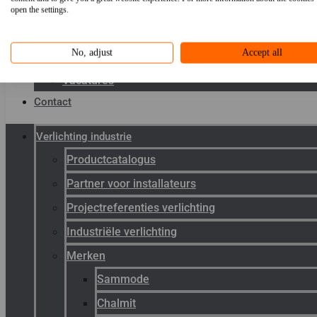
Toepassingen
open the settings.
Kenniscentrum
No, adjust
Accept all
Werken bij Gunneman
Vacatures
Contact
Verlichting industrie
Productcatalogus
Partner voor installateurs
Projectreferenties verlichting
Industriële verlichting
Merken
Sammode
Chalmit