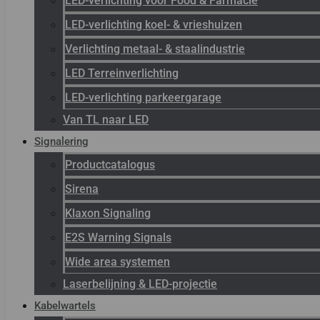
LED-verlichting voor Food & Farmacie
LED-verlichting koel- & vrieshuizen
Verlichting metaal- & staalindustrie
LED Terreinverlichting
LED-verlichting parkeergarage
Van TL naar LED
Signalering
Productcatalogus
Sirena
Klaxon Signaling
E2S Warning Signals
Wide area systemen
Laserbelijning & LED-projectie
Kabelwartels