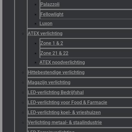
Palazzoli
Fellowlight
Luxon
ATEX verlichting
Zone 1 & 2
Zone 21 & 22
ATEX noodverlichting
Hittebestendige verlichting
Magazijn verlichting
LED-verlichting Bedrijfshal
LED-verlichting voor Food & Farmacie
LED-verlichting koel- & vrieshuizen
Verlichting metaal- & staalindustrie