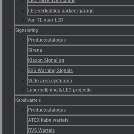
LED Terreinverlichting
LED-verlichting parkeergarage
Van TL naar LED
Signalering
Productcatalogus
Sirena
Klaxon Signaling
E2S Warning Signals
Wide area systemen
Laserbelijning & LED-projectie
Kabelwartels
Productcatalogus
ATEX kabelwartels
RVS Wartels