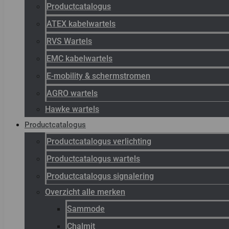
Productcatalogus
ATEX kabelwartels
RVS Wartels
EMC kabelwartels
E-mobility & schermstromen
AGRO wartels
Hawke wartels
Productcatalogus
Productcatalogus verlichting
Productcatalogus wartels
Productcatalogus signalering
Overzicht alle merken
Sammode
Chalmit