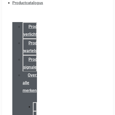
Productcatalogus
Productcatalogus
verlichting
Productcatalogus
wartels
Productcatalogus
signalering
Overzicht
alle
merken
Sammode