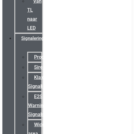
Van
TL
naar
LED
Signalering
Productcatalogus
Sirena
Klaxon
Signaling
E2S
Warning
Signals
Wide
area