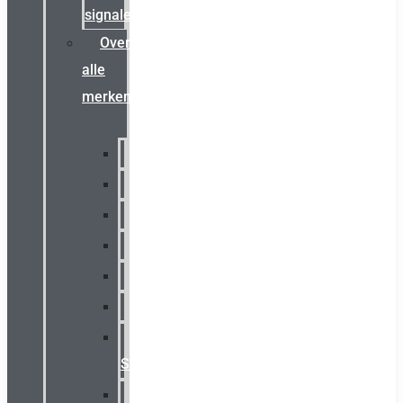
signalering
Overzicht
alle
merken
Sammode
Chalmit
Palazzoli
Fellowlight
Luxon
Sirena
Klaxon
Signaling
E2S