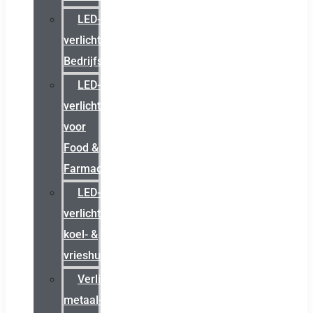
LED-
verlichting
Bedrijfshal
LED-
verlichting
voor
Food &
Farmacie
LED-
verlichting
koel- &
vrieshuizen
Verlichting
metaal-