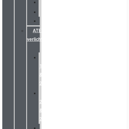
Palazzoli
Fellowlight
Luxon
ATEX
verlichting
Zone
1
&
2
Zone
21
&
22
ATEX