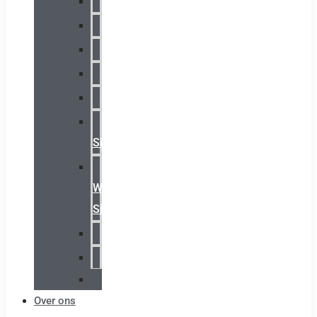
Chalmit
Palazzoli
Fellowlight
Luxon
Sirena
Klaxon
Signaling
E2S
Warning
Signals
AGRO
Hawke
Killark
Over ons