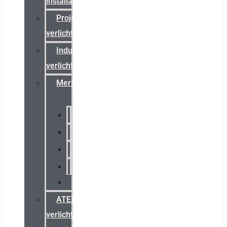
installateurs
Projectreferenties
verlichting
Industriële
verlichting
Merken
Sammode
Chalmit
Palazzoli
Fellowlight
Luxon
ATEX
verlichting