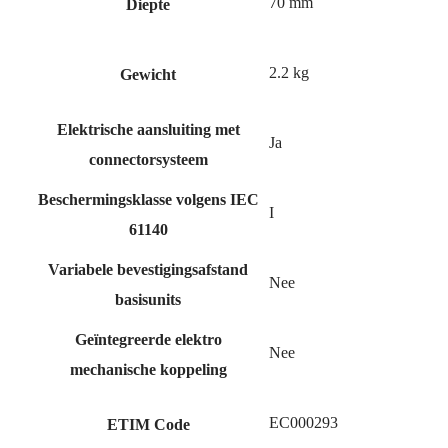
70 mm
Diepte
2.2 kg
Gewicht
Elektrische aansluiting met
Ja
connectorsysteem
Beschermingsklasse volgens IEC
I
61140
Variabele bevestigingsafstand
Nee
basisunits
Geïntegreerde elektro
Nee
mechanische koppeling
EC000293
ETIM Code