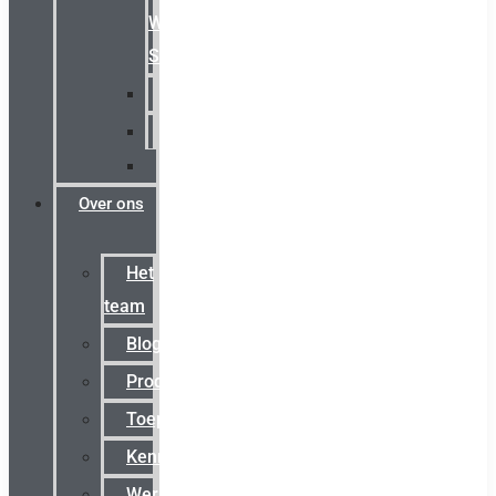
Warning
Signals
AGRO
Hawke
Killark
Over ons
Het
team
Blog
Productnieuws
Toepassingen
Kenniscentrum
Werken