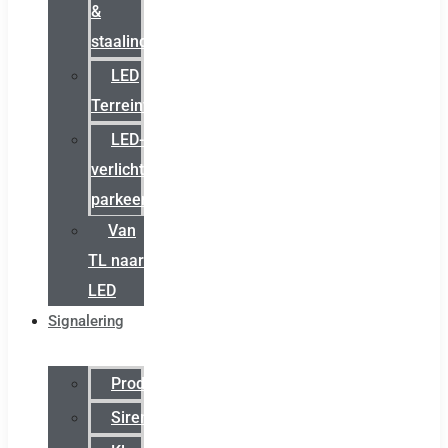
&
staalindustrie
LED
Terreinverlichting
LED-
verlichting
parkeergarage
Van
TL naar
LED
Signalering
Productcatalogus
Sirena