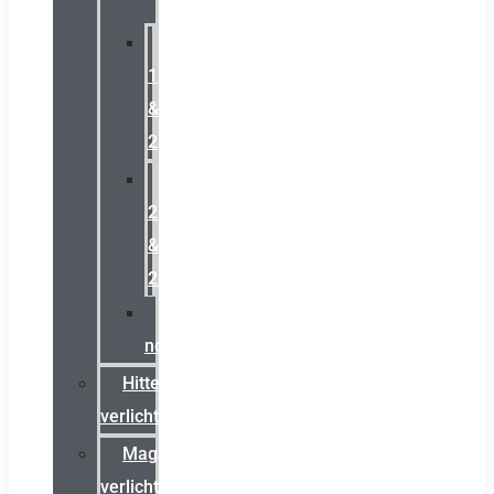
Zone
1
&
2
Zone
21
&
22
ATEX
noodverlichting
Hittebestendige
verlichting
Magazijn
verlichting