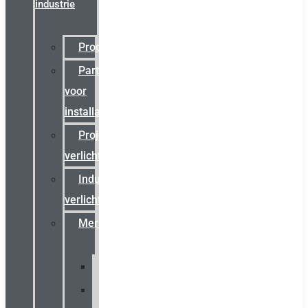
industrie
Productcatalogus
Partner
voor
installateurs
Projectreferenties
verlichting
Industriële
verlichting
Merken
Sammode
Chalmit