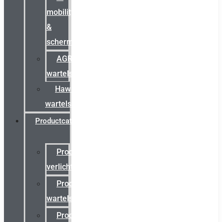
mobility
&
schermstromen
AGRO
wartels
Hawke
wartels
Productcatalogus
Productcatalogus
verlichting
Productcatalogus
wartels
Productcatalogus