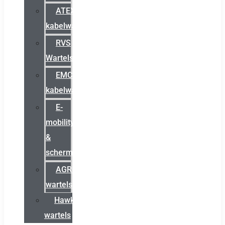
ATEX
kabelwartels
RVS
Wartels
EMC
kabelwartels
E-
mobility
&
schermstromen
AGRO
wartels
Hawke
wartels