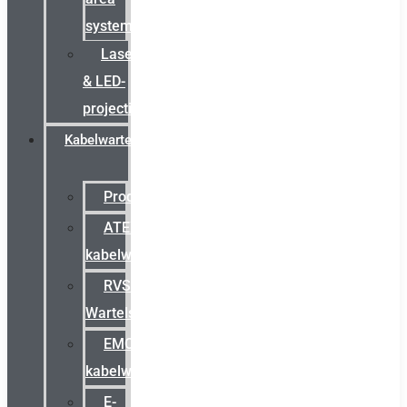
systemen
Laserbelijning
& LED-
projectie
Kabelwartels
Productcatalogus
ATEX
kabelwartels
RVS
Wartels
EMC
kabelwartels
E-