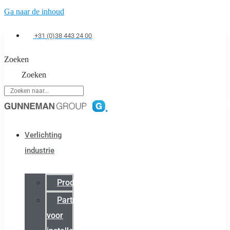
Ga naar de inhoud
+31 (0)38 443 24 00
Zoeken
Zoeken
Verlichting
industrie
Productcatalogus
Partner
voor