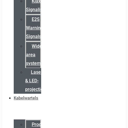
Klaxon
Signaling
E2S
Warning
Signals
Wide
area
systemen
Laserbelijning
& LED-
projectie
Kabelwartels
Productcatalogus