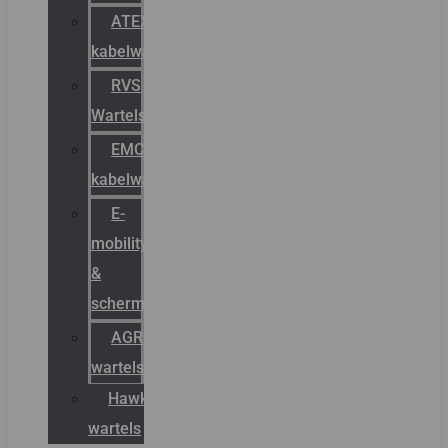
ATEX
kabelwartels
RVS
Wartels
EMC
kabelwartels
E-
mobility
&
schermstromen
AGRO
wartels
Hawke
wartels