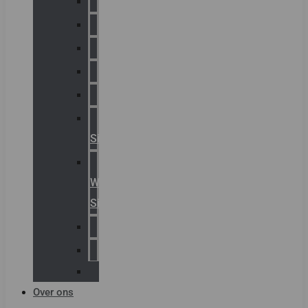
Chalmit
Palazzoli
Fellowlight
Luxon
Sirena
Klaxon
Signaling
E2S
Warning
Signals
AGRO
Hawke
Killark
Over ons