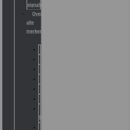
signalering
Overzicht
alle
merken
Sammode
Chalmit
Palazzoli
Fellowlight
Luxon
Sirena
Klaxon
Signaling
E2S