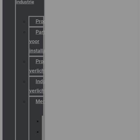
industrie
Productcatalogus
Partner
voor
installateurs
Projectreferenties
verlichting
Industriële
verlichting
Merken
Sammode
Chalmit