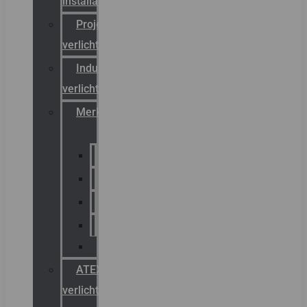
installateurs
Projectreferenties
verlichting
Industriële
verlichting
Merken
Sammode
Chalmit
Palazzoli
Fellowlight
Luxon
ATEX
verlichting