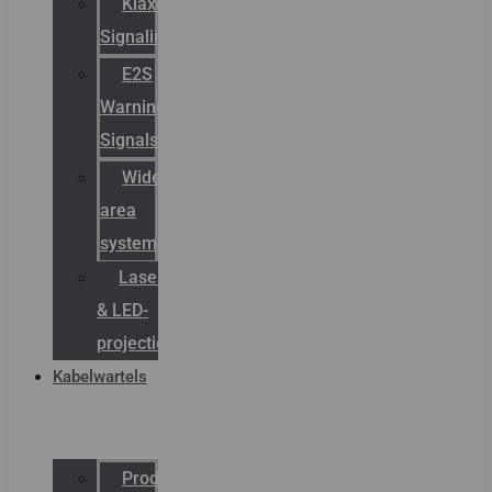
Klaxon
Signaling
E2S
Warning
Signals
Wide
area
systemen
Laserbelijning
& LED-
projectie
Kabelwartels
Productcatalogus