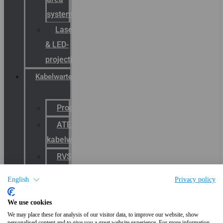
systemen
Laserbelijning
& LED-
projectie
Kabelwartels
Productcatalogus
ATEX
kabelwartels
RVS
Wartels
English
Privacy policy
EMC
We use cookies
kabelwartels
We may place these for analysis of our visitor data, to improve our website, show
E-
personalised content and to give you a great website experience. For more information