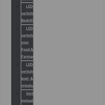
LED-
verlichting
Bedrijfshal
LED-
verlichting
voor
Food &
Farmacie
LED-
verlichting
koel- &
vrieshuizen
Verlichting
metaal-