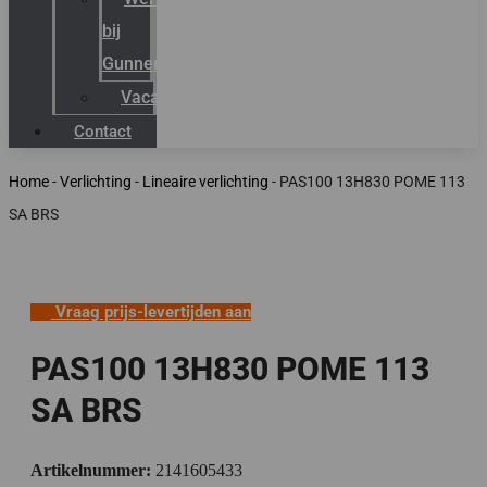
bij
Gunneman
Vacatures
Contact
Home
-
Verlichting
-
Lineaire verlichting
-
PAS100 13H830 POME 113
SA BRS
Vraag prijs-levertijden aan
PAS100 13H830 POME 113
SA BRS
Artikelnummer:
2141605433