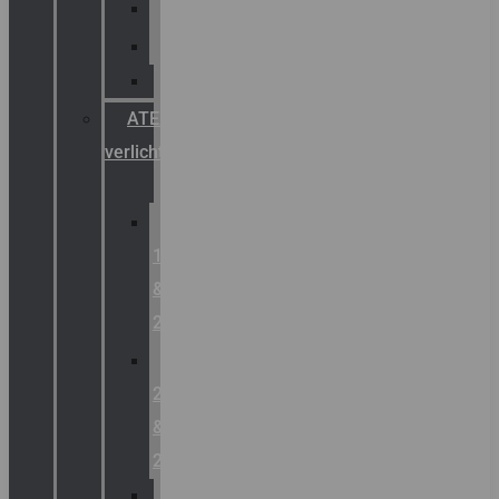
Palazzoli
Fellowlight
Luxon
ATEX
verlichting
Zone
1
&
2
Zone
21
&
22
ATEX