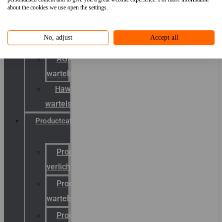
about the cookies we use open the settings.
mobility
&
No, adjust
Accept all
schermstromen
AGRO
wartels
Hawke
wartels
Productcatalogus
Productcatalogus
verlichting
Productcatalogus
wartels
Productcatalogus