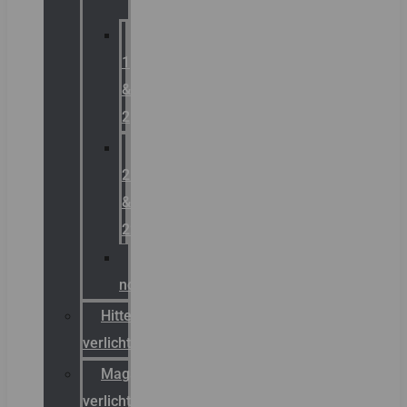
Zone
1
&
2
Zone
21
&
22
ATEX
noodverlichting
Hittebestendige
verlichting
Magazijn
verlichting