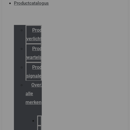
Productcatalogus
Productcatalogus
verlichting
Productcatalogus
wartels
Productcatalogus
signalering
Overzicht
alle
merken
Sammode