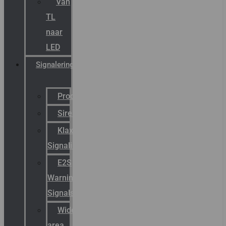
Van
TL
naar
LED
Signalering
Productcatalogus
Sirena
Klaxon
Signaling
E2S
Warning
Signals
Wide
area