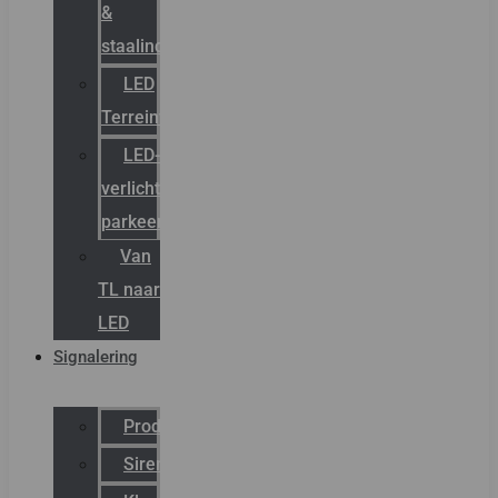
&
staalindustrie
LED
Terreinverlichting
LED-
verlichting
parkeergarage
Van
TL naar
LED
Signalering
Productcatalogus
Sirena