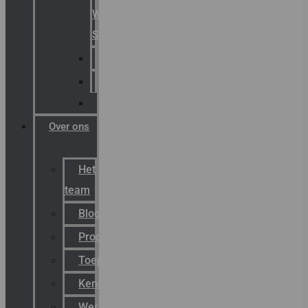
Warning
Signals
AGRO
Hawke
Killark
Over ons
Het
team
Blog
Productnieuws
Toepassingen
Kenniscentrum
Werken