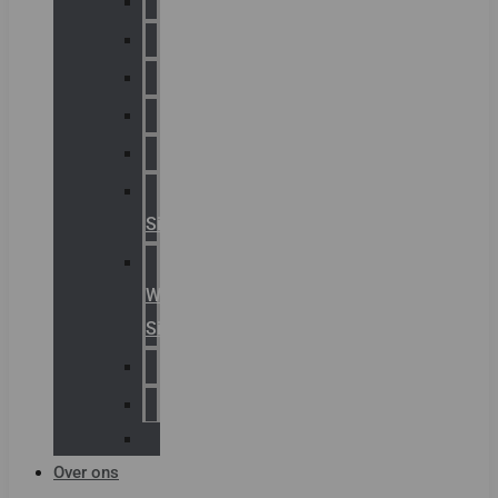
Chalmit
Palazzoli
Fellowlight
Luxon
Sirena
Klaxon
Signaling
E2S
Warning
Signals
AGRO
Hawke
Killark
Over ons