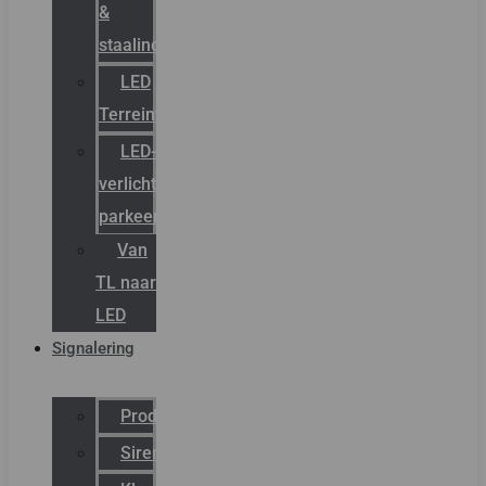
&
staalindustrie
LED
Terreinverlichting
LED-
verlichting
parkeergarage
Van
TL naar
LED
Signalering
Productcatalogus
Sirena