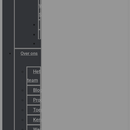
Warning
Signals
AGRO
Hawke
Killark
Over ons
Het
team
Blog
Productnieuws
Toepassingen
Kenniscentrum
Werken