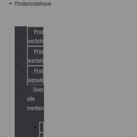
Productcatalogus
Productcatalogus
verlichting
Productcatalogus
wartels
Productcatalogus
signalering
Overzicht
alle
merken
Sammode