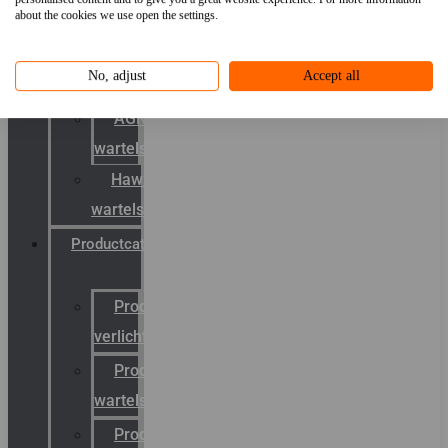
about the cookies we use open the settings.
mobility
&
No, adjust
Accept all
schermstromen
AGRO
wartels
Hawke
wartels
Productcatalogus
Productcatalogus
verlichting
Productcatalogus
wartels
Productcatalogus