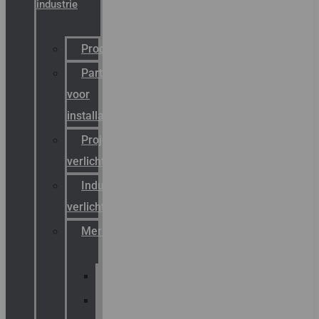
industrie
Productcatalogus
Partner
voor
installateurs
Projectreferenties
verlichting
Industriële
verlichting
Merken
Sammode
Chalmit