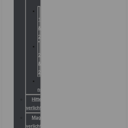
Zone
1
&
2
Zone
21
&
22
ATEX
noodverlichting
Hittebestendige
verlichting
Magazijn
verlichting