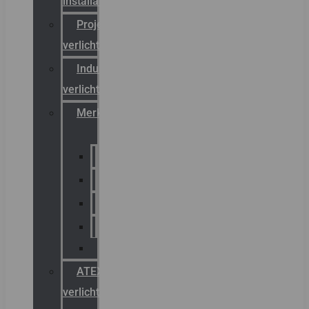
installateurs
Projectreferenties
verlichting
Industriële
verlichting
Merken
Sammode
Chalmit
Palazzoli
Fellowlight
Luxon
ATEX
verlichting