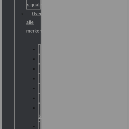
signalering
Overzicht
alle
merken
Sammode
Chalmit
Palazzoli
Fellowlight
Luxon
Sirena
Klaxon
Signaling
E2S