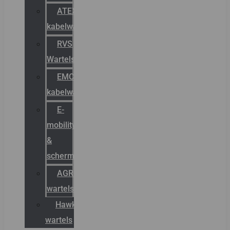
ATEX
kabelwartels
RVS
Wartels
EMC
kabelwartels
E-
mobility
&
schermstromen
AGRO
wartels
Hawke
wartels