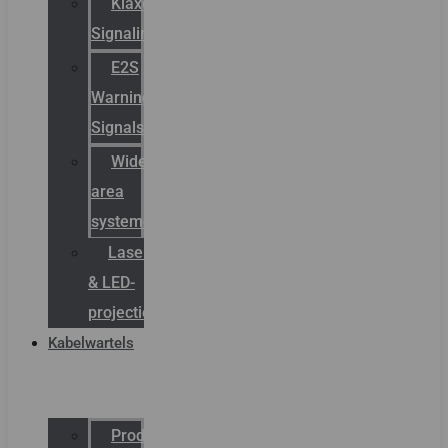
Klaxon
Signaling
E2S
Warning
Signals
Wide
area
systemen
Laserbelijning
& LED-
projectie
Kabelwartels
Productcatalogus