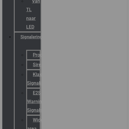
Van
TL
naar
LED
Signalering
Productcatalogus
Sirena
Klaxon
Signaling
E2S
Warning
Signals
Wide
area