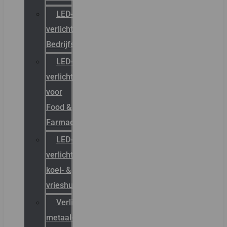
LED-
verlichting
Bedrijfshal
LED-
verlichting
voor
Food &
Farmacie
LED-
verlichting
koel- &
vrieshuizen
Verlichting
metaal-