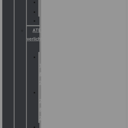
Palazzoli
Fellowlight
Luxon
ATEX
verlichting
Zone
1
&
2
Zone
21
&
22
ATEX