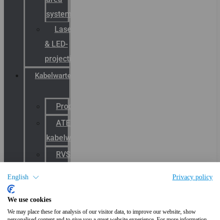
systemen
Laserbelijning
& LED-
projectie
Kabelwartels
Productcatalogus
ATEX
kabelwartels
RVS
Wartels
English
Privacy policy
EMC
We use cookies
kabelwartels
We may place these for analysis of our visitor data, to improve our website, show
E-
personalised content and to give you a great website experience. For more information