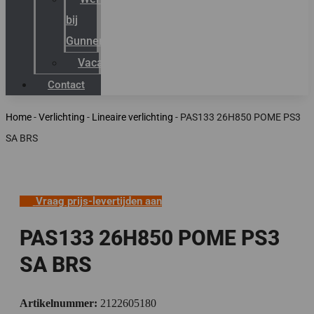
bij
Gunneman
Vacatures
Contact
Home
-
Verlichting
-
Lineaire verlichting
-
PAS133 26H850 POME PS3
SA BRS
Vraag prijs-levertijden aan
PAS133 26H850 POME PS3
SA BRS
Artikelnummer:
2122605180