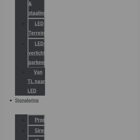
&
staalindustrie
LED
Terreinverlichting
LED-
verlichting
parkeergarage
Van
TL naar
LED
Signalering
Productcatalogus
Sirena