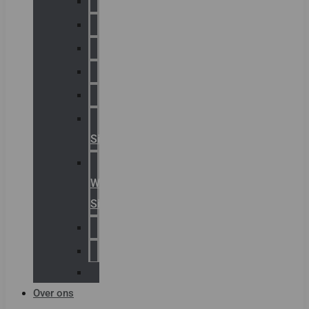
Chalmit
Palazzoli
Fellowlight
Luxon
Sirena
Klaxon
Signaling
E2S
Warning
Signals
AGRO
Hawke
Killark
Over ons