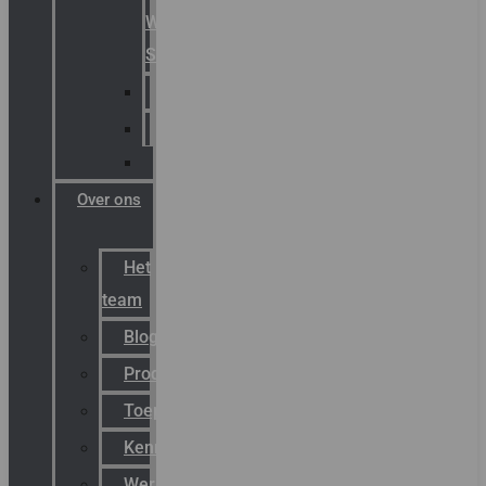
Warning
Signals
AGRO
Hawke
Killark
Over ons
Het
team
Blog
Productnieuws
Toepassingen
Kenniscentrum
Werken