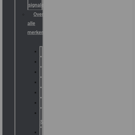
signalering
Overzicht
alle
merken
Sammode
Chalmit
Palazzoli
Fellowlight
Luxon
Sirena
Klaxon
Signaling
E2S