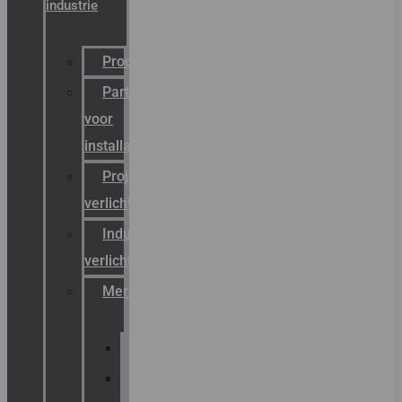
industrie
Productcatalogus
Partner
voor
installateurs
Projectreferenties
verlichting
Industriële
verlichting
Merken
Sammode
Chalmit