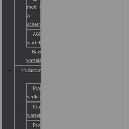
mobility
&
schermstromen
AGRO
wartels
Hawke
wartels
Productcatalogus
Productcatalogus
verlichting
Productcatalogus
wartels
Productcatalogus