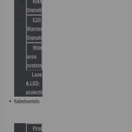
Klaxon
Signaling
E2S
Warning
Signals
Wide
area
systemen
Laserbelijning
& LED-
projectie
Kabelwartels
Productcatalogus