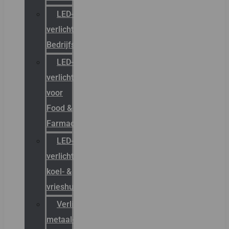
LED-
verlichting
Bedrijfshal
LED-
verlichting
voor
Food &
Farmacie
LED-
verlichting
koel- &
vrieshuizen
Verlichting
metaal-