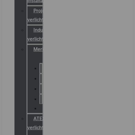
installateurs
Projectreferenties
verlichting
Industriële
verlichting
Merken
Sammode
Chalmit
Palazzoli
Fellowlight
Luxon
ATEX
verlichting