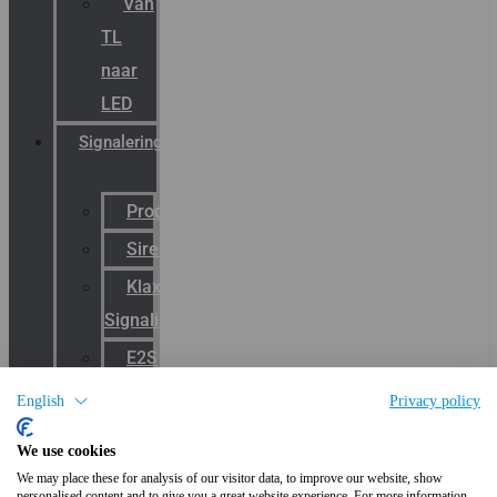
Van
TL
naar
LED
Signalering
Productcatalogus
Sirena
Klaxon
Signaling
E2S
Warning
English
Privacy policy
Signals
We use cookies
Wide
We may place these for analysis of our visitor data, to improve our website, show
area
personalised content and to give you a great website experience. For more information