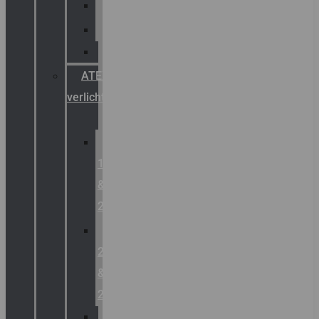
Palazzoli
Fellowlight
Luxon
ATEX
verlichting
Zone
1
&
2
Zone
21
&
22
ATEX