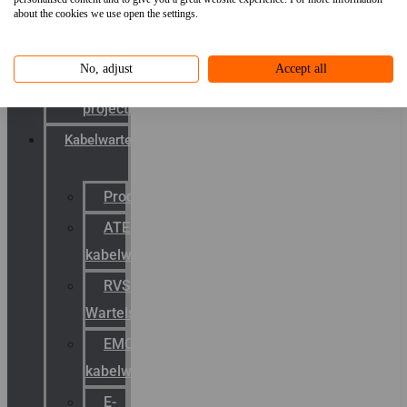
about the cookies we use open the settings.
systemen
Laserbelijning
No, adjust
Accept all
& LED-
projectie
Kabelwartels
Productcatalogus
ATEX
kabelwartels
RVS
Wartels
EMC
kabelwartels
E-