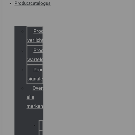
Productcatalogus
Productcatalogus
verlichting
Productcatalogus
wartels
Productcatalogus
signalering
Overzicht
alle
merken
Sammode