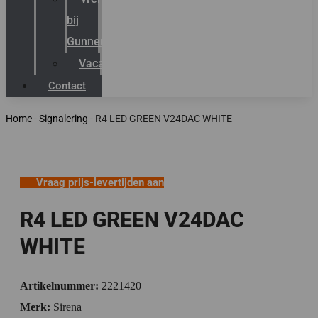
bij
Gunneman
Vacatures
Contact
Home
-
Signalering
-
R4 LED GREEN V24DAC WHITE
Vraag prijs-levertijden aan
R4 LED GREEN V24DAC
WHITE
Artikelnummer:
2221420
Merk:
Sirena