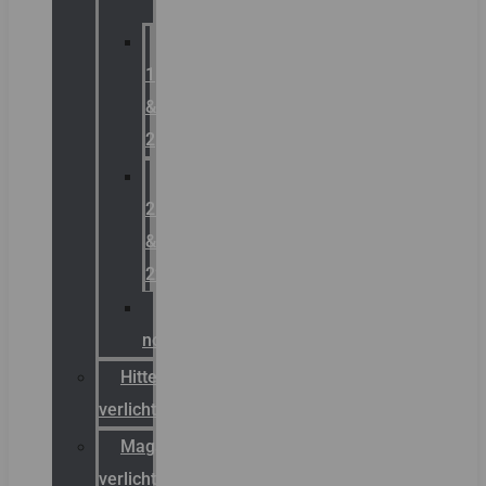
Zone
1
&
2
Zone
21
&
22
ATEX
noodverlichting
Hittebestendige
verlichting
Magazijn
verlichting