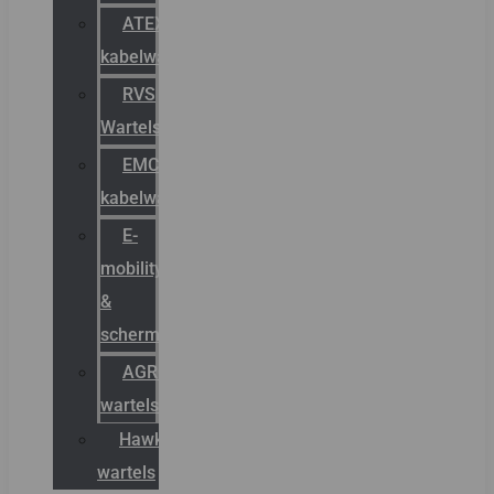
ATEX
kabelwartels
RVS
Wartels
EMC
kabelwartels
E-
mobility
&
schermstromen
AGRO
wartels
Hawke
wartels