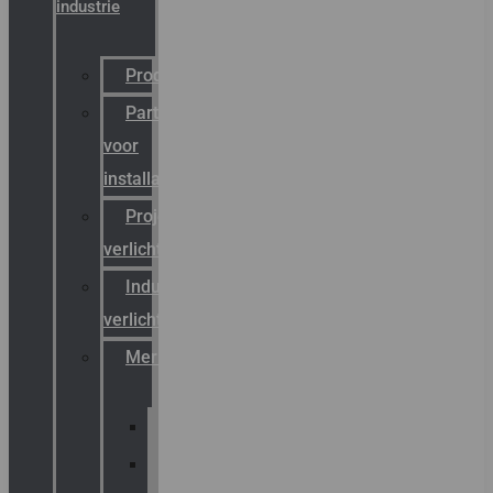
industrie
Productcatalogus
Partner
voor
installateurs
Projectreferenties
verlichting
Industriële
verlichting
Merken
Sammode
Chalmit