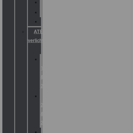
Palazzoli
Fellowlight
Luxon
ATEX
verlichting
Zone
1
&
2
Zone
21
&
22
ATEX