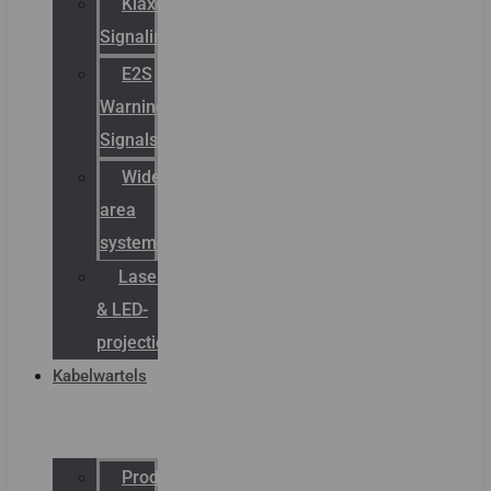
Klaxon
Signaling
E2S
Warning
Signals
Wide
area
systemen
Laserbelijning
& LED-
projectie
Kabelwartels
Productcatalogus