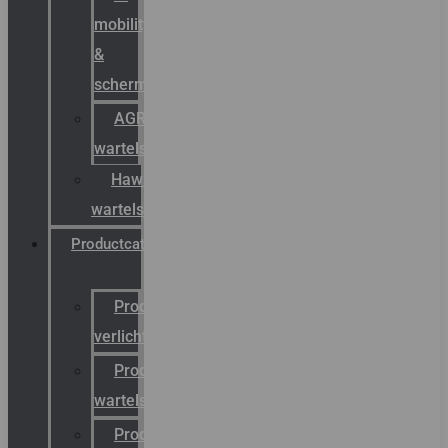
mobility
&
schermstromen
AGRO
wartels
Hawke
wartels
Productcatalogus
Productcatalogus
verlichting
Productcatalogus
wartels
Productcatalogus