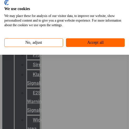
Van
We use cookies
TL
We may place these for analysis of our visitor data, to improve our website, show
naar
personalised content and to give you a great website experience. For more information
about the cookies we use open the settings.
LED
Signalering
No, adjust
Accept all
Productcatalogus
Sirena
Klaxon
Signaling
E2S
Warning
Signals
Wide
area