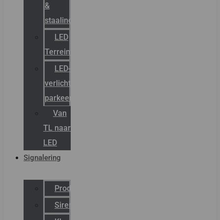
&
staalindustrie
LED
Terreinverlichting
LED-
verlichting
parkeergarage
Van
TL naar
LED
Signalering
Productcatalogus
Sirena