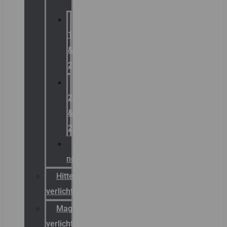
Zone
1
&
2
Zone
21
&
22
ATEX
noodverlichting
Hittebestendige
verlichting
Magazijn
verlichting