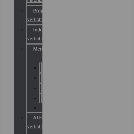
installateurs
Projectreferenties
verlichting
Industriële
verlichting
Merken
Sammode
Chalmit
Palazzoli
Fellowlight
Luxon
ATEX
verlichting