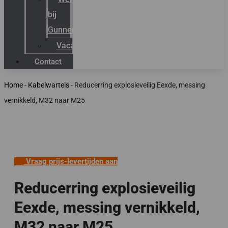
bij
Gunneman
Vacatures
Contact
Home
-
Kabelwartels
-
Reducerring explosieveilig Eexde, messing
vernikkeld, M32 naar M25
Vraag prijs-levertijden aan
Reducerring explosieveilig
Eexde, messing vernikkeld,
M32 naar M25