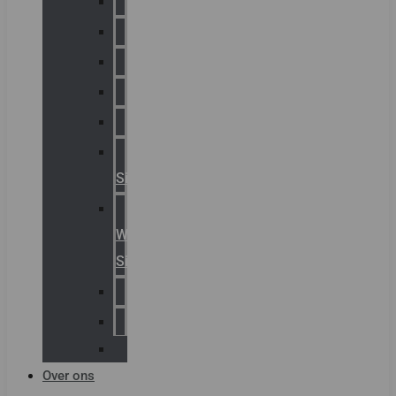
Chalmit
Palazzoli
Fellowlight
Luxon
Sirena
Klaxon
Signaling
E2S
Warning
Signals
AGRO
Hawke
Killark
Over ons