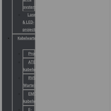
systemen
Laserbelijning
& LED-
projectie
Kabelwartels
Productcatalogus
ATEX
kabelwartels
RVS
Wartels
EMC
kabelwartels
E-