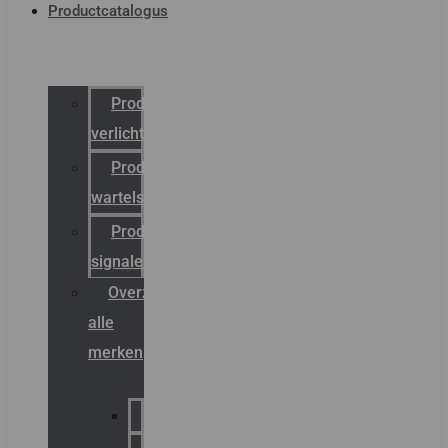
Productcatalogus
Productcatalogus
verlichting
Productcatalogus
wartels
Productcatalogus
signalering
Overzicht
alle
merken
Sammode