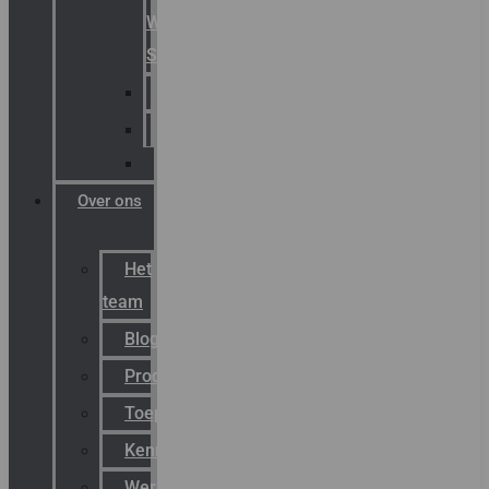
Warning
Signals
AGRO
Hawke
Killark
Over ons
Het
team
Blog
Productnieuws
Toepassingen
Kenniscentrum
Werken