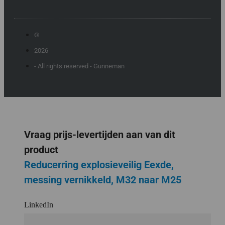
©
2026
- All rights reserved - Gunneman
Vraag prijs-levertijden aan van dit
product
Reducerring explosieveilig Eexde,
messing vernikkeld, M32 naar M25
LinkedIn