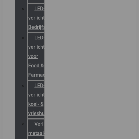
LED-
verlichting
Bedrijfshal
LED-
verlichting
voor
Food &
Farmacie
LED-
verlichting
koel- &
vrieshuizen
Verlichting
metaal-