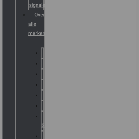
signalering
Overzicht
alle
merken
Sammode
Chalmit
Palazzoli
Fellowlight
Luxon
Sirena
Klaxon
Signaling
E2S