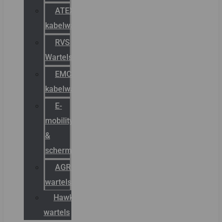
ATEX
kabelwartels
RVS
Wartels
EMC
kabelwartels
E-
mobility
&
schermstromen
AGRO
wartels
Hawke
wartels