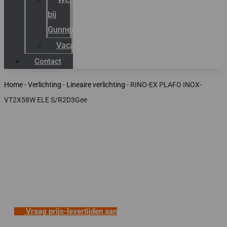
bij
Gunneman
Vacatures
Contact
Home
-
Verlichting
-
Lineaire verlichting
-
RINO-EX PLAFO INOX-
VT2X58W ELE S/R2D3Gee
Vraag prijs-levertijden aan