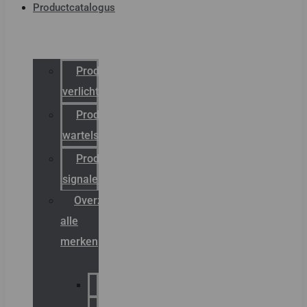
Productcatalogus
Productcatalogus
verlichting
Productcatalogus
wartels
Productcatalogus
signalering
Overzicht
alle
merken
Sammode