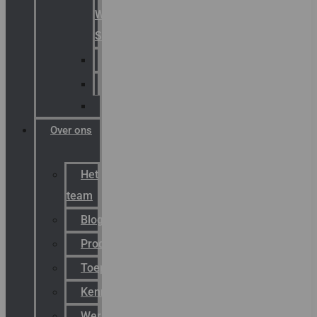
Warning
Signals
AGRO
Hawke
Killark
Over ons
Het
team
Blog
Productnieuws
Toepassingen
Kenniscentrum
Werken