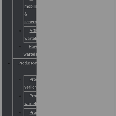
mobility
&
schermstromen
AGRO
wartels
Hawke
wartels
Productcatalogus
Productcatalogus
verlichting
Productcatalogus
wartels
Productcatalogus