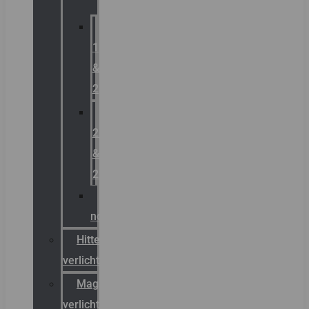
Zone
1
&
2
Zone
21
&
22
ATEX
noodverlichting
Hittebestendige
verlichting
Magazijn
verlichting