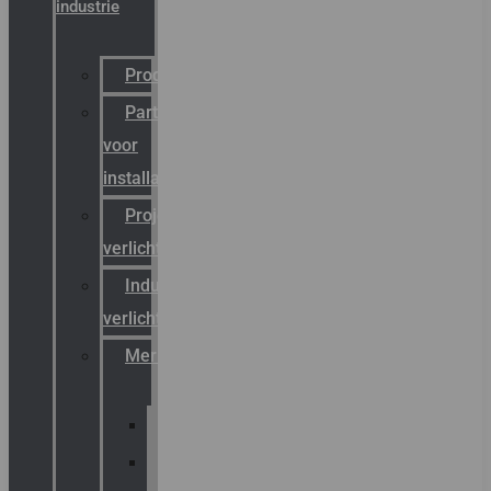
industrie
Productcatalogus
Partner
voor
installateurs
Projectreferenties
verlichting
Industriële
verlichting
Merken
Sammode
Chalmit