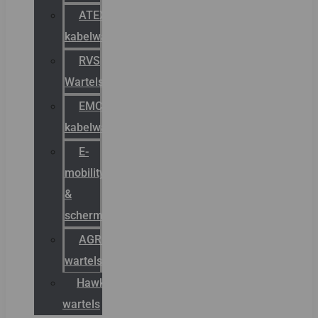
ATEX
kabelwartels
RVS
Wartels
EMC
kabelwartels
E-
mobility
&
schermstromen
AGRO
wartels
Hawke
wartels