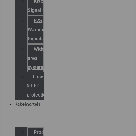
Klaxon
Signaling
E2S
Warning
Signals
Wide
area
systemen
Laserbelijning
& LED-
projectie
Kabelwartels
Productcatalogus