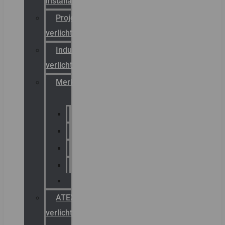
installateurs
Projectreferenties
verlichting
Industriële
verlichting
Merken
Sammode
Chalmit
Palazzoli
Fellowlight
Luxon
ATEX
verlichting