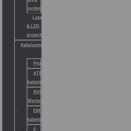
systemen
Laserbelijning
& LED-
projectie
Kabelwartels
Productcatalogus
ATEX
kabelwartels
RVS
Wartels
EMC
kabelwartels
E-