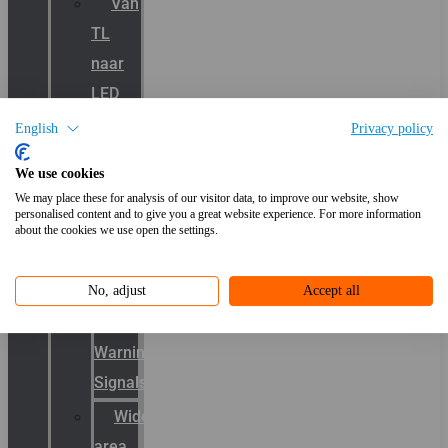
Van
TL
naar
LED
Signalering
English
Privacy policy
We use cookies
Productcatalogus
We may place these for analysis of our visitor data, to improve our website, show
personalised content and to give you a great website experience. For more information
Sirena
about the cookies we use open the settings.
Klaxon
Signaling
No, adjust
Accept all
E2S
Warning
Signals
Wide
area