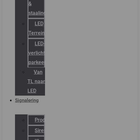
&
staalindustrie
LED
Terreinverlichting
LED-
verlichting
parkeergarage
Van
TL naar
LED
Signalering
Productcatalogus
Sirena