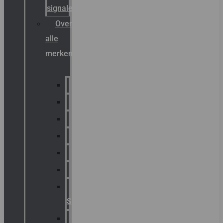
signalering
Overzicht
alle
merken
Sammode
Chalmit
Palazzoli
Fellowlight
Luxon
Sirena
Klaxon
Signaling
E2S