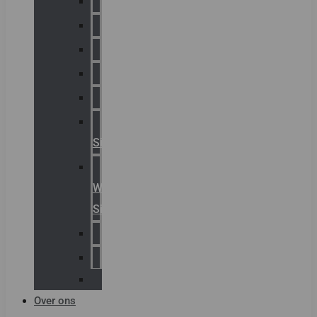
Chalmit
Palazzoli
Fellowlight
Luxon
Sirena
Klaxon
Signaling
E2S
Warning
Signals
AGRO
Hawke
Killark
Over ons