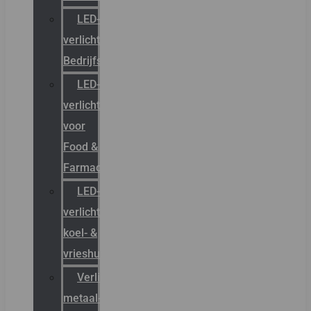
LED-
verlichting
Bedrijfshal
LED-
verlichting
voor
Food &
Farmacie
LED-
verlichting
koel- &
vrieshuizen
Verlichting
metaal-