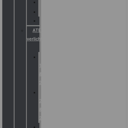
Palazzoli
Fellowlight
Luxon
ATEX
verlichting
Zone
1
&
2
Zone
21
&
22
ATEX