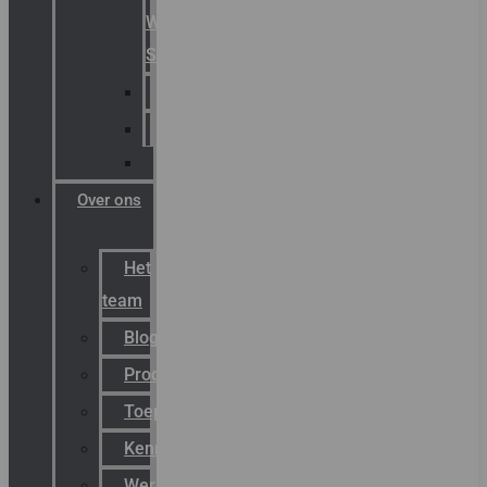
Warning
Signals
AGRO
Hawke
Killark
Over ons
Het
team
Blog
Productnieuws
Toepassingen
Kenniscentrum
Werken