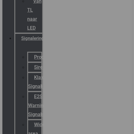
Van
TL
naar
LED
Signalering
Productcatalogus
Sirena
Klaxon
Signaling
E2S
Warning
Signals
Wide
area