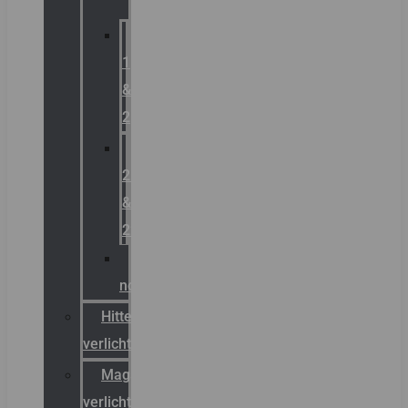
Zone
1
&
2
Zone
21
&
22
ATEX
noodverlichting
Hittebestendige
verlichting
Magazijn
verlichting