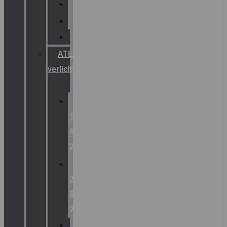
Palazzoli
Fellowlight
Luxon
ATEX
verlichting
Zone
1
&
2
Zone
21
&
22
ATEX