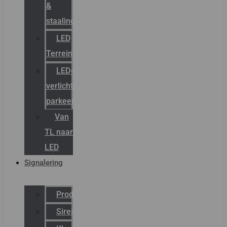
&
staalindustrie
LED
Terreinverlichting
LED-
verlichting
parkeergarage
Van
TL naar
LED
Signalering
Productcatalogus
Sirena