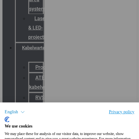
systemen
Laserbelijning
& LED-
projectie
Kabelwartels
Productcatalogus
ATEX
kabelwartels
RVS
Wartels
English
Privacy policy
EMC
We use cookies
kabelwartels
We may place these for analysis of our visitor data, to improve our website, show
E-
personalised content and to give you a great website experience. For more information