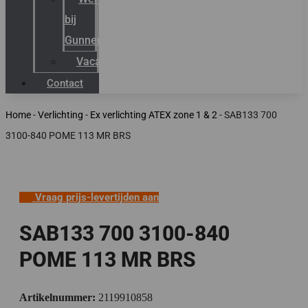
bij
Gunneman
Vacatures
Contact
Home
-
Verlichting
-
Ex verlichting ATEX zone 1 & 2
-
SAB133 700
3100-840 POME 113 MR BRS
Vraag prijs-levertijden aan
SAB133 700 3100-840
POME 113 MR BRS
Artikelnummer:
2119910858