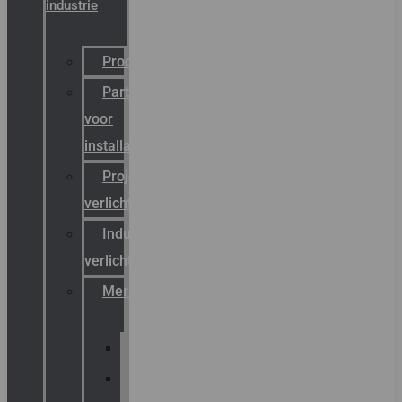
industrie
Productcatalogus
Partner
voor
installateurs
Projectreferenties
verlichting
Industriële
verlichting
Merken
Sammode
Chalmit