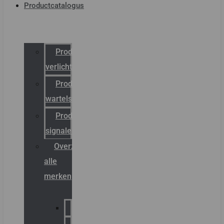
Productcatalogus
Productcatalogus
verlichting
Productcatalogus
wartels
Productcatalogus
signalering
Overzicht
alle
merken
Sammode