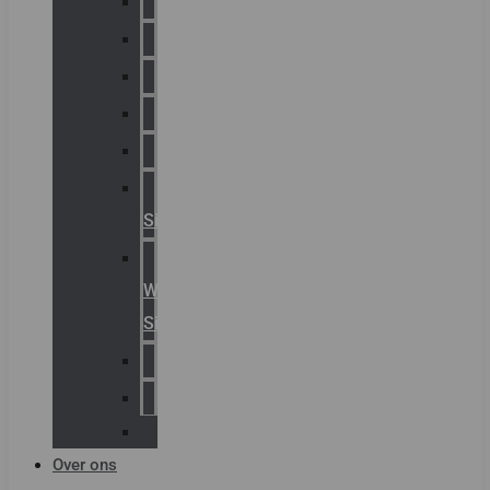
Chalmit
Palazzoli
Fellowlight
Luxon
Sirena
Klaxon
Signaling
E2S
Warning
Signals
AGRO
Hawke
Killark
Over ons