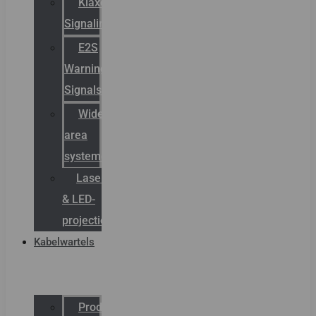
Klaxon
Signaling
E2S
Warning
Signals
Wide
area
systemen
Laserbelijning
& LED-
projectie
Kabelwartels
Productcatalogus