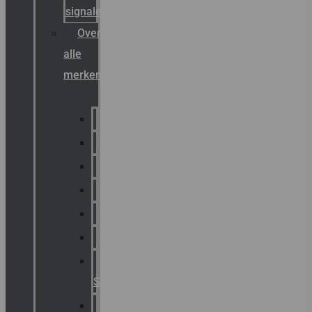
signalering
Overzicht
alle
merken
Sammode
Chalmit
Palazzoli
Fellowlight
Luxon
Sirena
Klaxon
Signaling
E2S