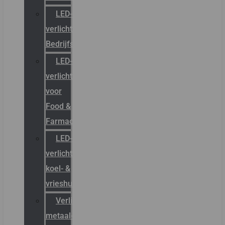
LED-
verlichting
Bedrijfshal
LED-
verlichting
voor
Food &
Farmacie
LED-
verlichting
koel- &
vrieshuizen
Verlichting
metaal-