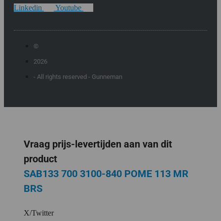
Linkedin
Youtube
©
2026
- All rights reserved - Gunneman
Vraag prijs-levertijden aan van dit
product
SAB133 700 3100-840 POME 113 MR
BRS
X/Twitter