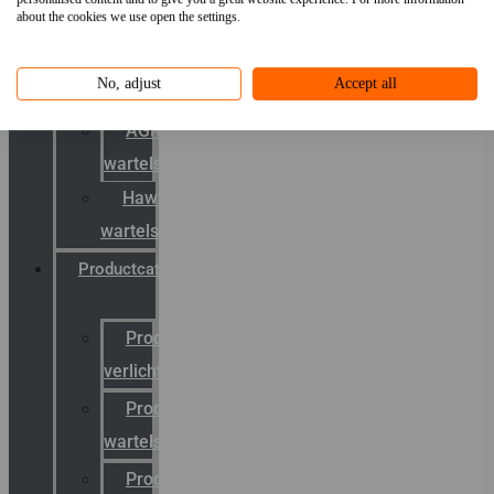
about the cookies we use open the settings.
mobility
&
No, adjust
Accept all
schermstromen
AGRO
wartels
Hawke
wartels
Productcatalogus
Productcatalogus
verlichting
Productcatalogus
wartels
Productcatalogus