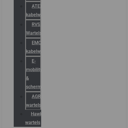
ATEX
kabelwartels
RVS
Wartels
EMC
kabelwartels
E-
mobility
&
schermstromen
AGRO
wartels
Hawke
wartels