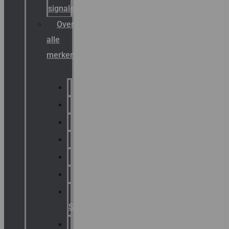
signalering
Overzicht
alle
merken
Sammode
Chalmit
Palazzoli
Fellowlight
Luxon
Sirena
Klaxon
Signaling
E2S