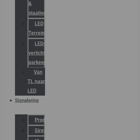
&
staalindustrie
LED
Terreinverlichting
LED-
verlichting
parkeergarage
Van
TL naar
LED
Signalering
Productcatalogus
Sirena