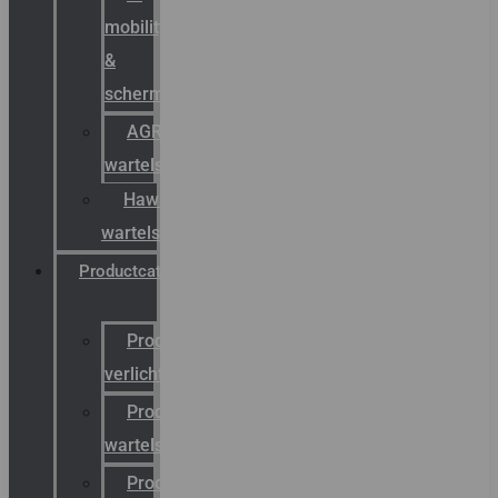
mobility
&
schermstromen
AGRO
wartels
Hawke
wartels
Productcatalogus
Productcatalogus
verlichting
Productcatalogus
wartels
Productcatalogus