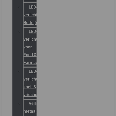
LED-
verlichting
Bedrijfshal
LED-
verlichting
voor
Food &
Farmacie
LED-
verlichting
koel- &
vrieshuizen
Verlichting
metaal-