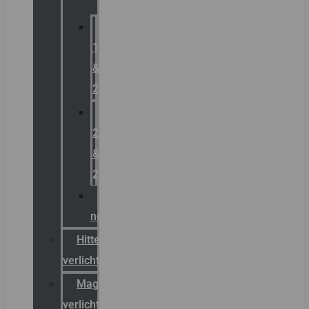
Zone
1
&
2
Zone
21
&
22
ATEX
noodverlichting
Hittebestendige
verlichting
Magazijn
verlichting