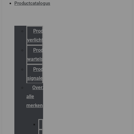
Productcatalogus
Productcatalogus
verlichting
Productcatalogus
wartels
Productcatalogus
signalering
Overzicht
alle
merken
Sammode