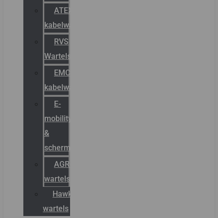
ATEX
kabelwartels
RVS
Wartels
EMC
kabelwartels
E-
mobility
&
schermstromen
AGRO
wartels
Hawke
wartels