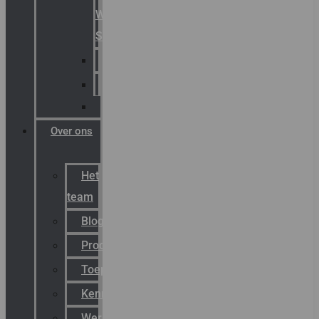
Warning
Signals
AGRO
Hawke
Killark
Over ons
Het
team
Blog
Productnieuws
Toepassingen
Kenniscentrum
Werken