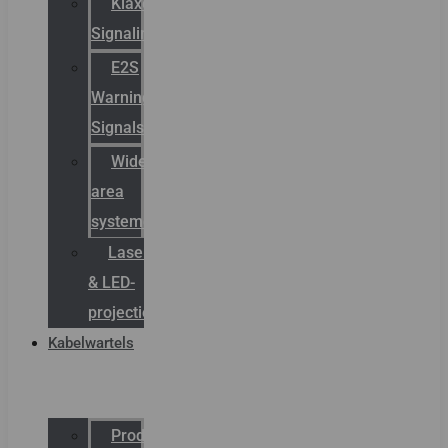
Klaxon
Signaling
E2S
Warning
Signals
Wide
area
systemen
Laserbelijning
& LED-
projectie
Kabelwartels
Productcatalogus