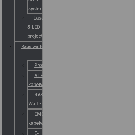
systemen
Laserbelijning
& LED-
projectie
Kabelwartels
Productcatalogus
ATEX
kabelwartels
RVS
Wartels
EMC
kabelwartels
E-