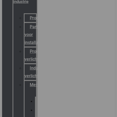
industrie
Productcatalogus
Partner
voor
installateurs
Projectreferenties
verlichting
Industriële
verlichting
Merken
Sammode
Chalmit