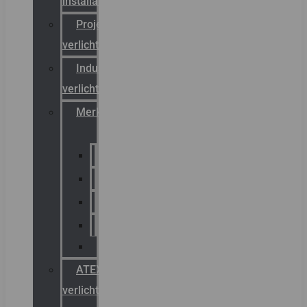
installateurs
Projectreferenties
verlichting
Industriële
verlichting
Merken
Sammode
Chalmit
Palazzoli
Fellowlight
Luxon
ATEX
verlichting