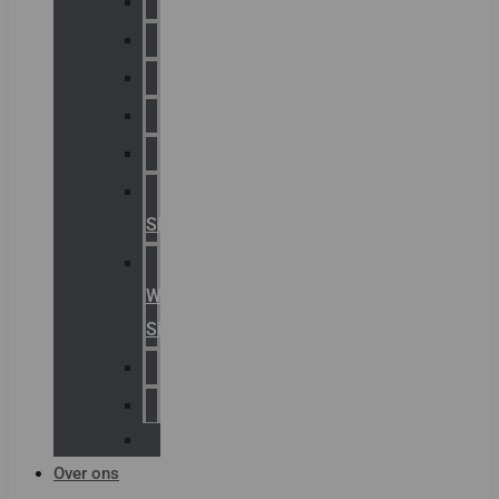
Chalmit
Palazzoli
Fellowlight
Luxon
Sirena
Klaxon
Signaling
E2S
Warning
Signals
AGRO
Hawke
Killark
Over ons