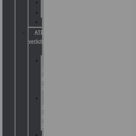
Palazzoli
Fellowlight
Luxon
ATEX
verlichting
Zone
1
&
2
Zone
21
&
22
ATEX