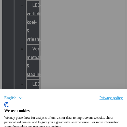
LED-
verlichting
koel-
&
vrieshuizen
Verlichting
metaal-
&
staalindustrie
LED
Terreinverlichting
English
Privacy policy
LED-
verlichting
We use cookies
We may place these for analysis of our visitor data, to improve our website, show
parkeergarage
personalised content and to give you a great website experience. For more information
about the cookies we use open the settings.