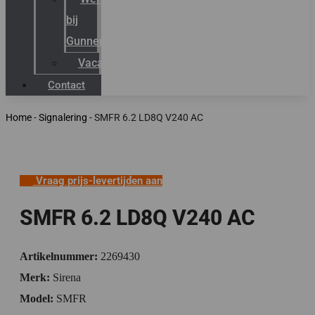
bij
Gunneman
Vacatures
Contact
Home
-
Signalering
-
SMFR 6.2 LD8Q V240 AC
Vraag prijs-levertijden aan
SMFR 6.2 LD8Q V240 AC
Artikelnummer:
2269430
Merk:
Sirena
Model:
SMFR