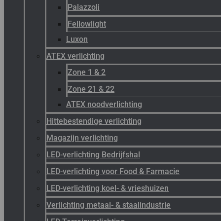
Palazzoli
Fellowlight
Luxon
ATEX verlichting
Zone 1 & 2
Zone 21 & 22
ATEX noodverlichting
Hittebestendige verlichting
Magazijn verlichting
LED-verlichting Bedrijfshal
LED-verlichting voor Food & Farmacie
LED-verlichting koel- & vrieshuizen
Verlichting metaal- & staalindustrie