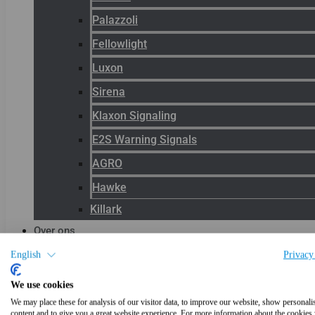
Palazzoli
Fellowlight
Luxon
Sirena
Klaxon Signaling
E2S Warning Signals
AGRO
Hawke
Killark
Over ons
Het team
English
Privacy
Blog
We use cookies
Productnieuws
We may place these for analysis of our visitor data, to improve our website, show personali
content and to give you a great website experience. For more information about the cookies