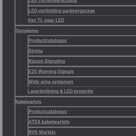
LED Terreinverlichting
LED-verlichting parkeergarage
Van TL naar LED
Signalering
Productcatalogus
Sirena
Klaxon Signaling
E2S Warning Signals
Wide area systemen
Laserbelijning & LED-projectie
Kabelwartels
Productcatalogus
ATEX kabelwartels
RVS Wartels