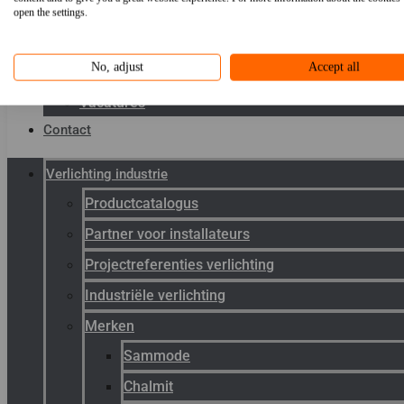
Toepassingen
open the settings.
Kenniscentrum
No, adjust
Accept all
Werken bij Gunneman
Vacatures
Contact
Verlichting industrie
Productcatalogus
Partner voor installateurs
Projectreferenties verlichting
Industriële verlichting
Merken
Sammode
Chalmit