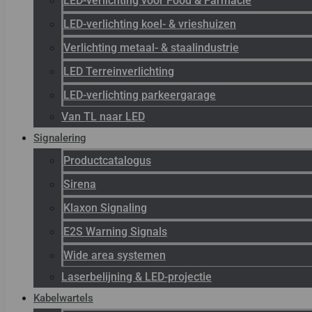
LED-verlichting voor Food & Farmacie
LED-verlichting koel- & vrieshuizen
Verlichting metaal- & staalindustrie
LED Terreinverlichting
LED-verlichting parkeergarage
Van TL naar LED
Signalering
Productcatalogus
Sirena
Klaxon Signaling
E2S Warning Signals
Wide area systemen
Laserbelijning & LED-projectie
Kabelwartels