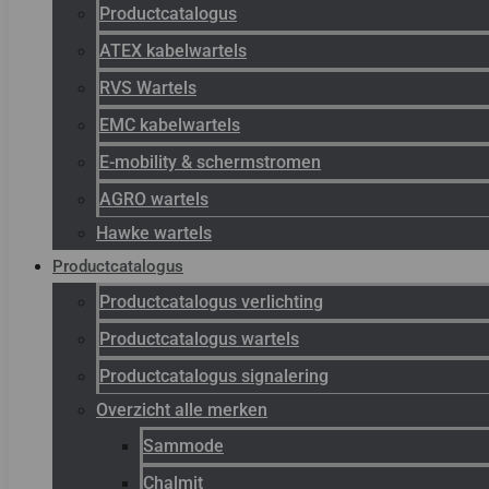
Productcatalogus
ATEX kabelwartels
RVS Wartels
EMC kabelwartels
E-mobility & schermstromen
AGRO wartels
Hawke wartels
Productcatalogus
Productcatalogus verlichting
Productcatalogus wartels
Productcatalogus signalering
Overzicht alle merken
Sammode
Chalmit