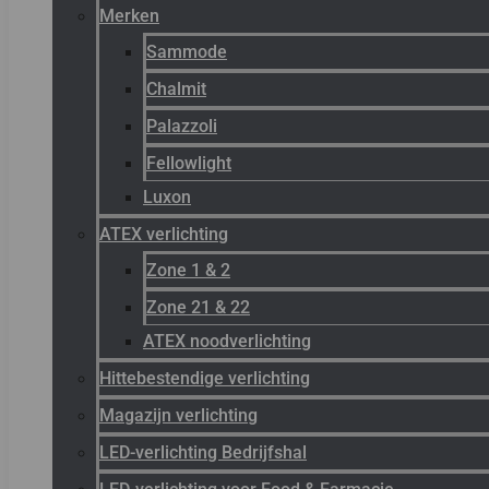
Merken
Sammode
Chalmit
Palazzoli
Fellowlight
Luxon
ATEX verlichting
Zone 1 & 2
Zone 21 & 22
ATEX noodverlichting
Hittebestendige verlichting
Magazijn verlichting
LED-verlichting Bedrijfshal