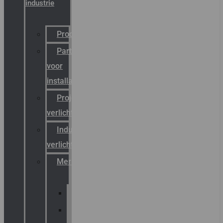
industrie
Productcatalogus
Partner
voor
installateurs
Projectreferenties
verlichting
Industriële
verlichting
Merken
Sammode
Chalmit