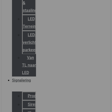
&
staalindustrie
LED
Terreinverlichting
LED-
verlichting
parkeergarage
Van
TL naar
LED
Signalering
Productcatalogus
Sirena