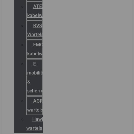
ATEX
kabelwartels
RVS
Wartels
EMC
kabelwartels
E-
mobility
&
schermstromen
AGRO
wartels
Hawke
wartels