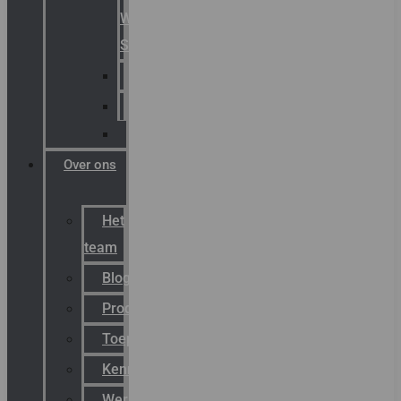
Warning
Signals
AGRO
Hawke
Killark
Over ons
Het
team
Blog
Productnieuws
Toepassingen
Kenniscentrum
Werken