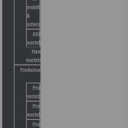
mobility
&
schermstromen
AGRO
wartels
Hawke
wartels
Productcatalogus
Productcatalogus
verlichting
Productcatalogus
wartels
Productcatalogus