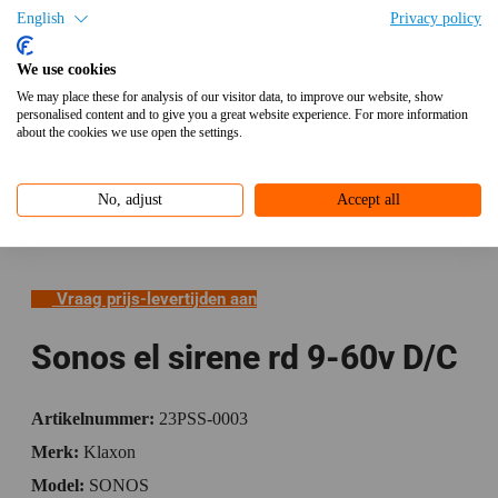
English
Privacy policy
We use cookies
We may place these for analysis of our visitor data, to improve our website, show
personalised content and to give you a great website experience. For more information
about the cookies we use open the settings.
No, adjust
Accept all
Vraag prijs-levertijden aan
Sonos el sirene rd 9-60v D/C
Artikelnummer:
23PSS-0003
Merk:
Klaxon
Model:
SONOS