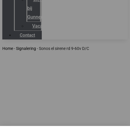
bij
Gunneman
Vacatures
Contact
Home
-
Signalering
-
Sonos el sirene rd 9-60v D/C