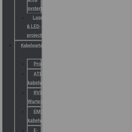
systemen
Laserbelijning
& LED-
projectie
Kabelwartels
Productcatalogus
ATEX
kabelwartels
RVS
Wartels
EMC
kabelwartels
E-