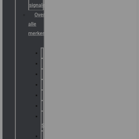
signalering
Overzicht
alle
merken
Sammode
Chalmit
Palazzoli
Fellowlight
Luxon
Sirena
Klaxon
Signaling
E2S