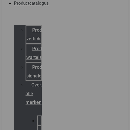
Productcatalogus
Productcatalogus
verlichting
Productcatalogus
wartels
Productcatalogus
signalering
Overzicht
alle
merken
Sammode