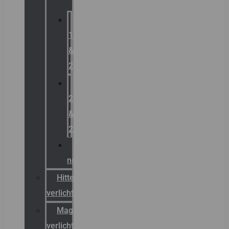
Zone
1
&
2
Zone
21
&
22
ATEX
noodverlichting
Hittebestendige
verlichting
Magazijn
verlichting