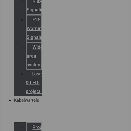
Klaxon
Signaling
E2S
Warning
Signals
Wide
area
systemen
Laserbelijning
& LED-
projectie
Kabelwartels
Productcatalogus