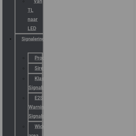
Van
TL
naar
LED
Signalering
Productcatalogus
Sirena
Klaxon
Signaling
E2S
Warning
Signals
Wide
area