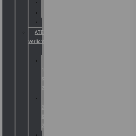
Palazzoli
Fellowlight
Luxon
ATEX
verlichting
Zone
1
&
2
Zone
21
&
22
ATEX