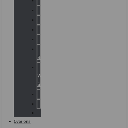
Chalmit
Palazzoli
Fellowlight
Luxon
Sirena
Klaxon
Signaling
E2S
Warning
Signals
AGRO
Hawke
Killark
Over ons