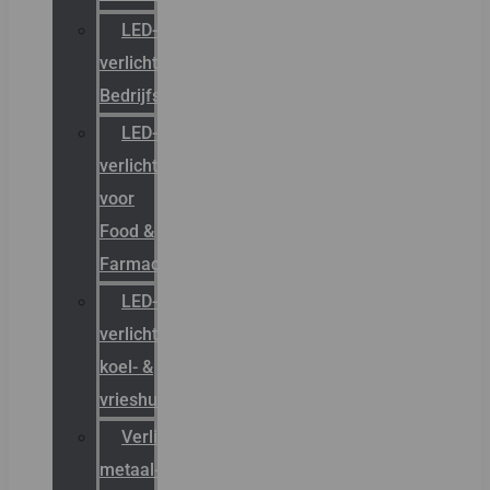
LED-
verlichting
Bedrijfshal
LED-
verlichting
voor
Food &
Farmacie
LED-
verlichting
koel- &
vrieshuizen
Verlichting
metaal-