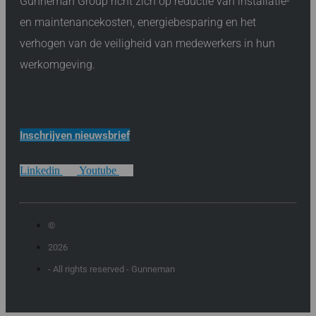
Gunneman Group richt zich op reductie van installatie-
en maintenancekosten, energiebesparing en het
verhogen van de veiligheid van medewerkers in hun
werkomgeving.
Inschrijven nieuwsbrief
Linkedin
Youtube
©
2026
- All rights reserved - Gunneman