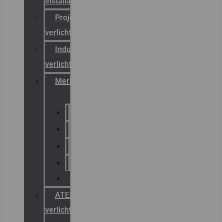
installateurs
Projectreferenties
verlichting
Industriële
verlichting
Merken
Sammode
Chalmit
Palazzoli
Fellowlight
Luxon
ATEX
verlichting