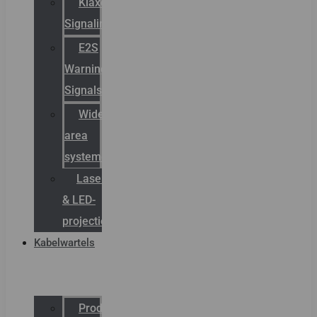
Klaxon
Signaling
E2S
Warning
Signals
Wide
area
systemen
Laserbelijning
& LED-
projectie
Kabelwartels
Productcatalogus