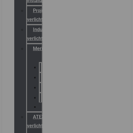
installateurs
Projectreferenties
verlichting
Industriële
verlichting
Merken
Sammode
Chalmit
Palazzoli
Fellowlight
Luxon
ATEX
verlichting