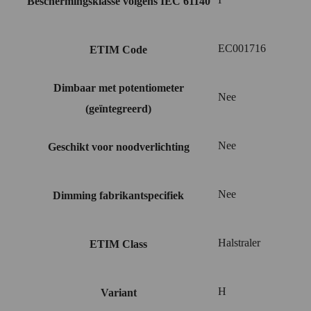
Beschermingsklasse volgens IEC 61140
EC001716
ETIM Code
Dimbaar met potentiometer
Nee
(geïntegreerd)
Nee
Geschikt voor noodverlichting
Nee
Dimming fabrikantspecifiek
Halstraler
ETIM Class
H
Variant