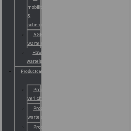
mobility
&
schermstromen
AGRO
wartels
Hawke
wartels
Productcatalogus
Productcatalogus
verlichting
Productcatalogus
wartels
Productcatalogus