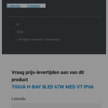
Linkedin
Youtube
©
2026
- All rights reserved - Gunneman
Vraag prijs-levertijden aan van dit
product
TIGUA H-BAY 8LED 67W MED VT IP66
LinkedIn