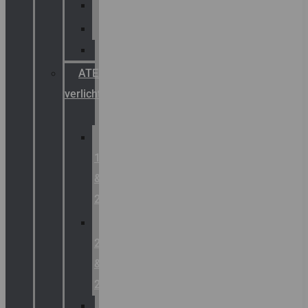
Palazzoli
Fellowlight
Luxon
ATEX
verlichting
Zone
1
&
2
Zone
21
&
22
ATEX