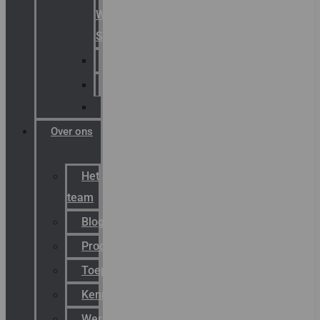
Warning
Signals
AGRO
Hawke
Killark
Over ons
Het
team
Blog
Productnieuws
Toepassingen
Kenniscentrum
Werken