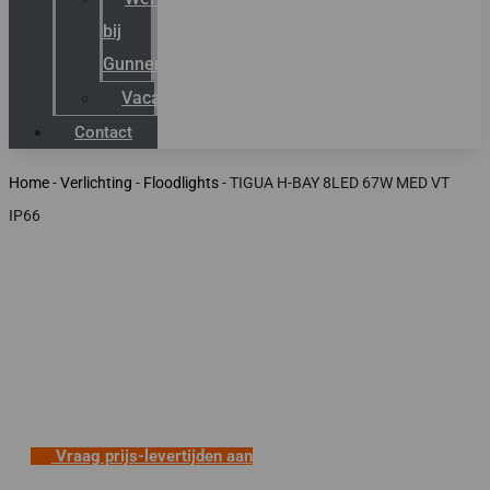
bij
Gunneman
Vacatures
Contact
Home
-
Verlichting
-
Floodlights
-
TIGUA H-BAY 8LED 67W MED VT
IP66
Vraag prijs-levertijden aan