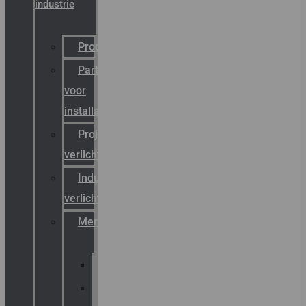
industrie
Productcatalogus
Partner
voor
installateurs
Projectreferenties
verlichting
Industriële
verlichting
Merken
Sammode
Chalmit