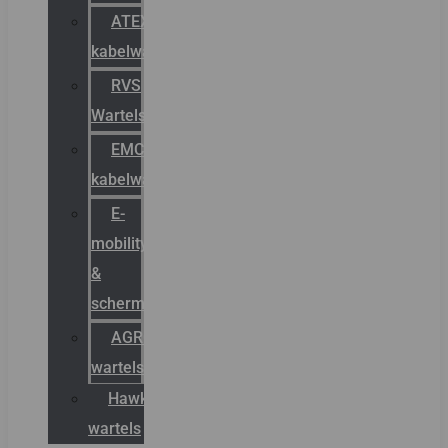
ATEX
kabelwartels
RVS
Wartels
EMC
kabelwartels
E-
mobility
&
schermstromen
AGRO
wartels
Hawke
wartels