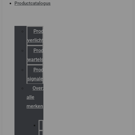
Productcatalogus
Productcatalogus
verlichting
Productcatalogus
wartels
Productcatalogus
signalering
Overzicht
alle
merken
Sammode