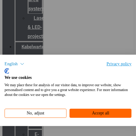
systemen
Laserbelijning
& LED-
projectie
Kabelwartels
English
Privacy policy
Productcatalogus
ATEX
We use cookies
kabelwartels
We may place these for analysis of our visitor data, to improve our website, show
personalised content and to give you a great website experience. For more information
RVS
about the cookies we use open the settings.
Wartels
No, adjust
Accept all
EMC
kabelwartels
E-