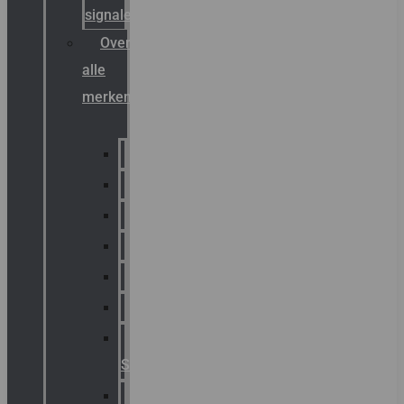
signalering
Overzicht
alle
merken
Sammode
Chalmit
Palazzoli
Fellowlight
Luxon
Sirena
Klaxon
Signaling
E2S