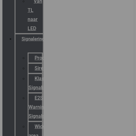
Van
TL
naar
LED
Signalering
Productcatalogus
Sirena
Klaxon
Signaling
E2S
Warning
Signals
Wide
area