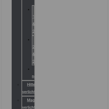
Zone
1
&
2
Zone
21
&
22
ATEX
noodverlichting
Hittebestendige
verlichting
Magazijn
verlichting