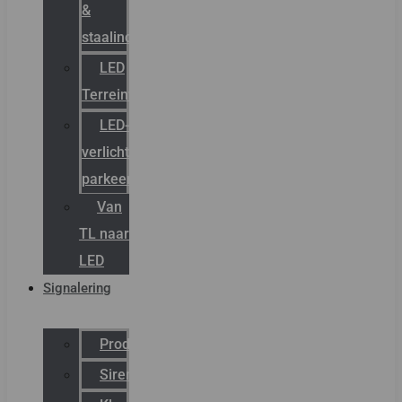
&
staalindustrie
LED
Terreinverlichting
LED-
verlichting
parkeergarage
Van
TL naar
LED
Signalering
Productcatalogus
Sirena