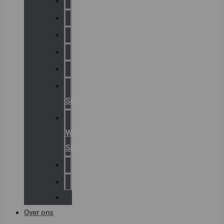
Chalmit
Palazzoli
Fellowlight
Luxon
Sirena
Klaxon
Signaling
E2S
Warning
Signals
AGRO
Hawke
Killark
Over ons