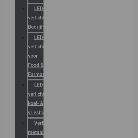
LED-
verlichting
Bedrijfshal
LED-
verlichting
voor
Food &
Farmacie
LED-
verlichting
koel- &
vrieshuizen
Verlichting
metaal-