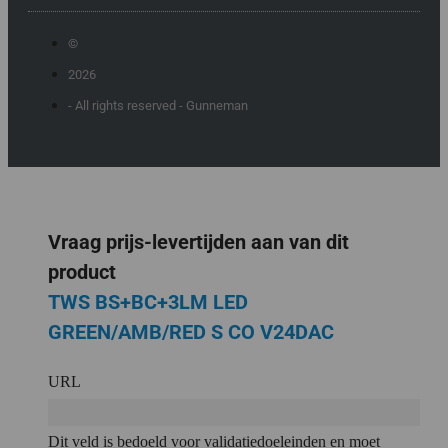
©
2026
- All rights reserved - Gunneman
Vraag prijs-levertijden aan van dit
product
TWS BS+BC+3LM LED
GREEN/AMB/RED S CO V24DAC
URL
Dit veld is bedoeld voor validatiedoeleinden en moet