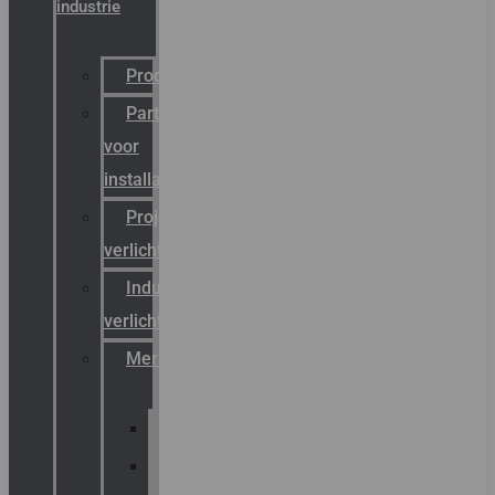
industrie
Productcatalogus
Partner
voor
installateurs
Projectreferenties
verlichting
Industriële
verlichting
Merken
Sammode
Chalmit