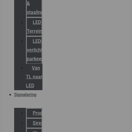
&
staalindustrie
LED
Terreinverlichting
LED-
verlichting
parkeergarage
Van
TL naar
LED
Signalering
Productcatalogus
Sirena