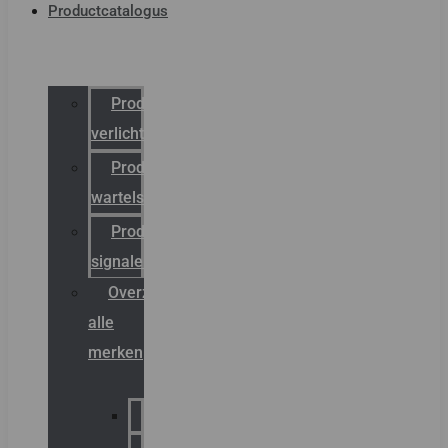
Productcatalogus
Productcatalogus
verlichting
Productcatalogus
wartels
Productcatalogus
signalering
Overzicht
alle
merken
Sammode