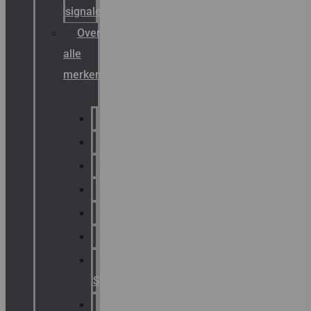
signalering
Overzicht
alle
merken
Sammode
Chalmit
Palazzoli
Fellowlight
Luxon
Sirena
Klaxon
Signaling
E2S