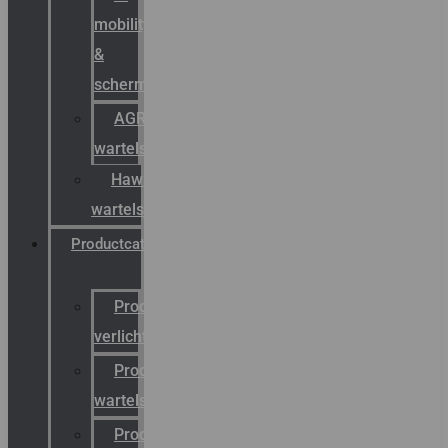
mobility
&
schermstromen
AGRO
wartels
Hawke
wartels
Productcatalogus
Productcatalogus
verlichting
Productcatalogus
wartels
Productcatalogus