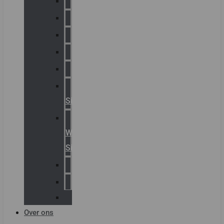
Chalmit
Palazzoli
Fellowlight
Luxon
Sirena
Klaxon
Signaling
E2S
Warning
Signals
AGRO
Hawke
Killark
Over ons