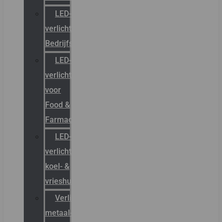
LED-
verlichting
Bedrijfshal
LED-
verlichting
voor
Food &
Farmacie
LED-
verlichting
koel- &
vrieshuizen
Verlichting
metaal-