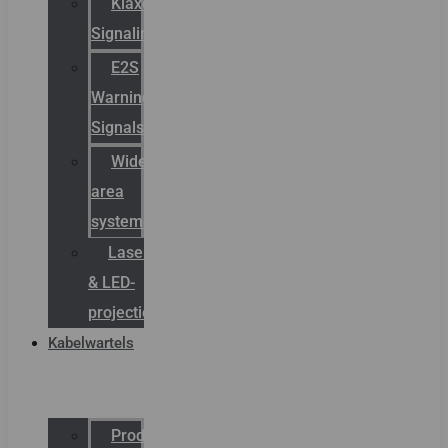
Klaxon
Signaling
E2S
Warning
Signals
Wide
area
systemen
Laserbelijning
& LED-
projectie
Kabelwartels
Productcatalogus