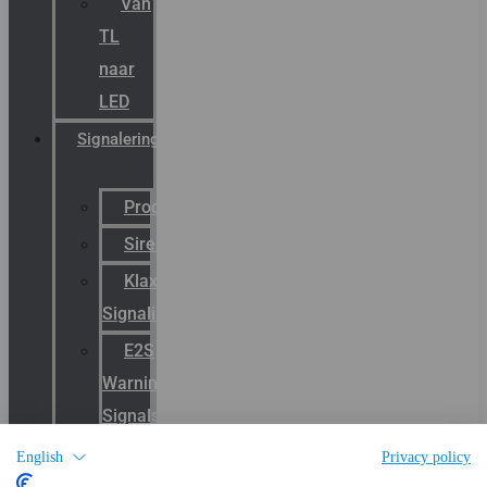
Van
TL
naar
LED
Signalering
Productcatalogus
Sirena
Klaxon
Signaling
E2S
Warning
Signals
Wide
English
Privacy policy
area