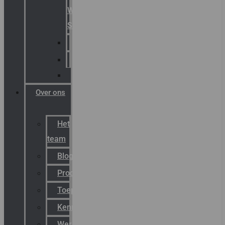
Warning
Signals
AGRO
Hawke
Killark
Over ons
Het
team
Blog
Productnieuws
Toepassingen
Kenniscentrum
Werken