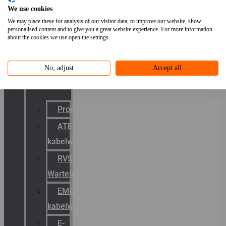
We use cookies
systemen
We may place these for analysis of our visitor data, to improve our website, show
Laserbelijning
personalised content and to give you a great website experience. For more information
about the cookies we use open the settings.
& LED-
projectie
No, adjust
Accept all
Kabelwartels
Productcatalogus
ATEX
kabelwartels
RVS
Wartels
EMC
kabelwartels
E-