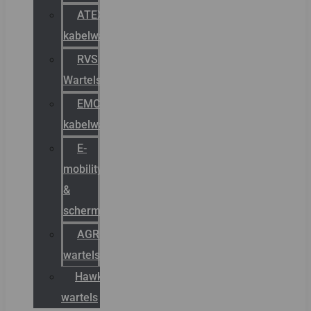
ATEX
kabelwartels
RVS
Wartels
EMC
kabelwartels
E-
mobility
&
schermstromen
AGRO
wartels
Hawke
wartels