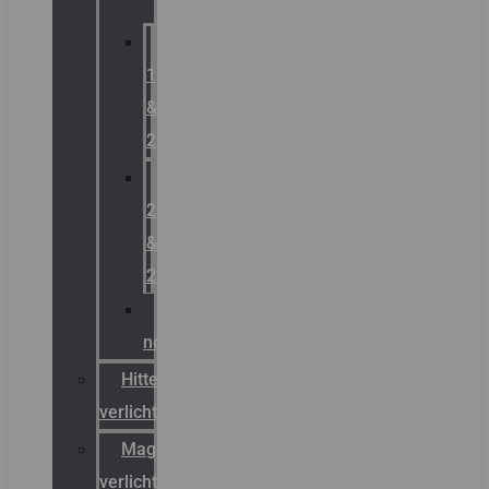
Zone
1
&
2
Zone
21
&
22
ATEX
noodverlichting
Hittebestendige
verlichting
Magazijn
verlichting