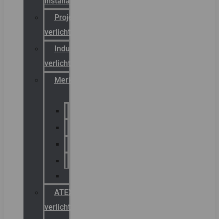
installateurs
Projectreferenties
verlichting
Industriële
verlichting
Merken
Sammode
Chalmit
Palazzoli
Fellowlight
Luxon
ATEX
verlichting