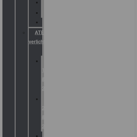
Palazzoli
Fellowlight
Luxon
ATEX
verlichting
Zone
1
&
2
Zone
21
&
22
ATEX