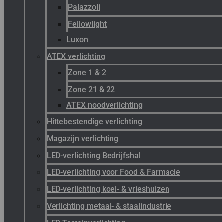
Palazzoli
Fellowlight
Luxon
ATEX verlichting
Zone 1 & 2
Zone 21 & 22
ATEX noodverlichting
Hittebestendige verlichting
Magazijn verlichting
LED-verlichting Bedrijfshal
LED-verlichting voor Food & Farmacie
LED-verlichting koel- & vrieshuizen
Verlichting metaal- & staalindustrie