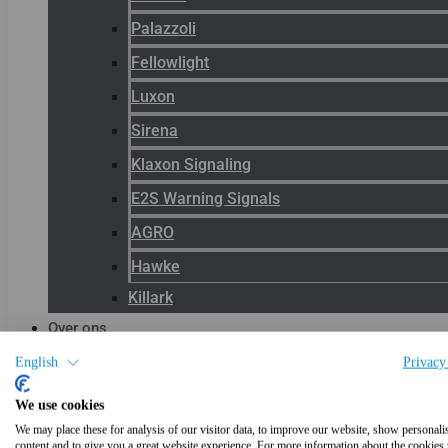
Palazzoli
Fellowlight
Luxon
Sirena
Klaxon Signaling
E2S Warning Signals
AGRO
Hawke
Killark
Over ons
Het team
English
Privacy
Blog
We use cookies
Productnieuws
We may place these for analysis of our visitor data, to improve our website, show personali
content and to give you a great website experience. For more information about the cookies