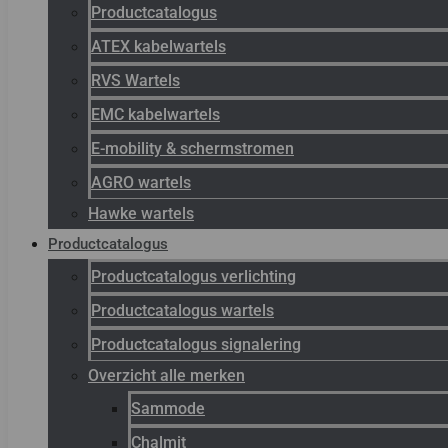
Productcatalogus
ATEX kabelwartels
RVS Wartels
EMC kabelwartels
E-mobility & schermstromen
AGRO wartels
Hawke wartels
Productcatalogus
Productcatalogus verlichting
Productcatalogus wartels
Productcatalogus signalering
Overzicht alle merken
Sammode
Chalmit