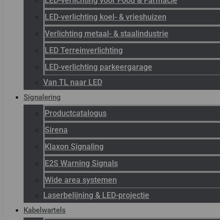
LED-verlichting voor Food & Farmacie
LED-verlichting koel- & vrieshuizen
Verlichting metaal- & staalindustrie
LED Terreinverlichting
LED-verlichting parkeergarage
Van TL naar LED
Signalering
Productcatalogus
Sirena
Klaxon Signaling
E2S Warning Signals
Wide area systemen
Laserbelijning & LED-projectie
Kabelwartels