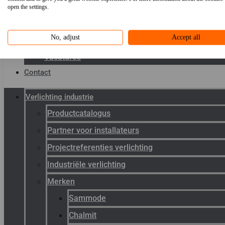
Toepassingen
open the settings.
Kenniscentrum
No, adjust
Accept all
Werken bij Gunneman
Vacatures
Contact
Verlichting industrie
Productcatalogus
Partner voor installateurs
Projectreferenties verlichting
Industriële verlichting
Merken
Sammode
Chalmit