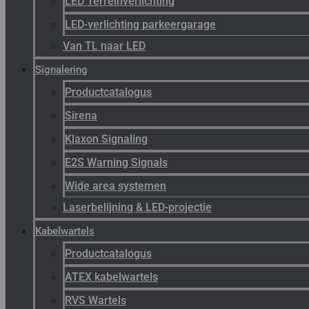
LED Terreinverlichting
LED-verlichting parkeergarage
Van TL naar LED
Signalering
Productcatalogus
Sirena
Klaxon Signaling
E2S Warning Signals
Wide area systemen
Laserbelijning & LED-projectie
Kabelwartels
Productcatalogus
ATEX kabelwartels
RVS Wartels