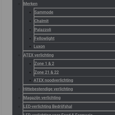
Merken
Sammode
Chalmit
Palazzoli
Fellowlight
Luxon
ATEX verlichting
Zone 1 & 2
Zone 21 & 22
ATEX noodverlichting
Hittebestendige verlichting
Magazijn verlichting
LED-verlichting Bedrijfshal